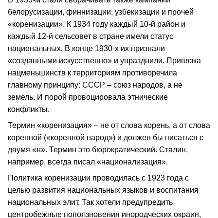
белорусизации, финнизации, узбекизации и прочей
«коренизации». К 1934 году каждый 10-й район и
каждый 12-й сельсовет в стране имели статус
национальных. В конце 1930-х их признали
«созданными искусственно» и упразднили. Привязка
нацменьшинств к территориям противоречила
главному принципу: СССР – союз народов, а не
земель. И порой провоцировала этнические
конфликты.
Термин «коренизация» – не от слова корень, а от слова
коренной («коренной народ») и должен бы писаться с
двумя «н». Термин это бюрократический. Сталин,
например, всегда писал «национализация».
Политика коренизации проводилась с 1923 года с
целью развития национальных языков и воспитания
национальных элит. Так хотели предупредить
центробежные поползновения инородческих окраин,