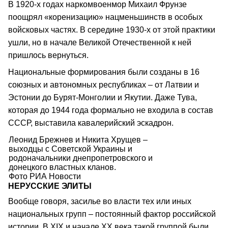
В 1920-х годах наркомвоенмор Михаил Фрунзе
поощрял «коренизацию» нацменьшинств в особых
войсковых частях. В середине 1930-х от этой практики
ушли, но в начале Великой Отечественной к ней
пришлось вернуться.
Национальные формирования были созданы в 16
союзных и автономных республиках – от Латвии и
Эстонии до Бурят-Монголии и Якутии. Даже Тува,
которая до 1944 года формально не входила в состав
СССР, выставила кавалерийский эскадрон.
Леонид Брежнев и Никита Хрущев –
выходцы с Советской Украины и
родоначальники днепропетровского и
донецкого властных кланов.
Фото РИА Новости
НЕРУССКИЕ ЭЛИТЫ
Вообще говоря, засилье во власти тех или иных
национальных групп – постоянный фактор российской
истории. В XIX и начале ХХ века такой группой были