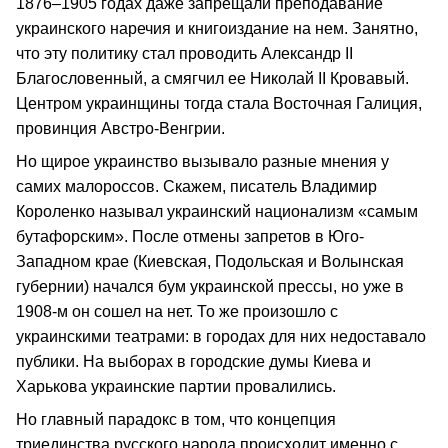
1876–1905 годах даже запрещали преподавание
украинского наречия и книгоиздание на нем. Занятно,
что эту политику стал проводить Александр II
Благословенный, а смягчил ее Николай II Кровавый.
Центром украинщины тогда стала Восточная Галиция,
провинция Австро-Венгрии.
Но щирое украинство вызывало разные мнения у
самих малороссов. Скажем, писатель Владимир
Короленко называл украинский национализм «самым
бутафорским». После отмены запретов в Юго-
Западном крае (Киевская, Подольская и Волынская
губернии) начался бум украинской прессы, но уже в
1908-м он сошел на нет. То же произошло с
украинскими театрами: в городах для них недоставало
публики. На выборах в городские думы Киева и
Харькова украинские партии провалились.
Но главный парадокс в том, что концепция
триединства русского народа происходит именно с