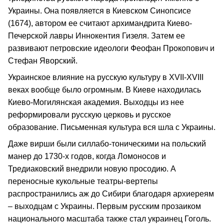
Украины. Она появляется в Киевском Синопсисе
(1674), автором ее считают архимандрита Киево-
Печерской лавры Иннокентия Гизеля. Затем ее
развивают петровские идеологи Феофан Прокопович и
Стефан Яворский.
Украинское влияние на русскую культуру в XVII-XVIII
веках вообще было огромным. В Киеве находилась
Киево-Могилянская академия. Выходцы из нее
реформировали русскую церковь и русское
образование. Письменная культура вся шла с Украины.
Даже вирши были силлабо-тоническими на польский
манер до 1730-х годов, когда Ломоносов и
Тредиаковский внедрили новую просодию. А
переносные кукольные театры-вертепы
распространились аж до Сибири благодаря архиереям
– выходцам с Украины. Первым русским прозаиком
национального масштаба также стал украинец Гоголь.