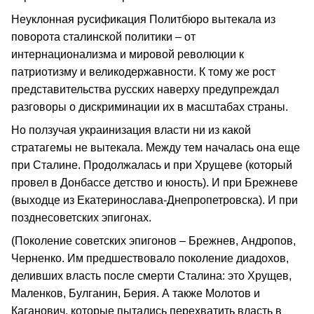
Неуклонная русификация Политбюро вытекала из
поворота сталинской политики – от
интернационализма и мировой революции к
патриотизму и великодержавности. К тому же рост
представительства русских наверху предупреждал
разговоры о дискриминации их в масштабах страны.
Но ползучая украинизация власти ни из какой
стратагемы не вытекала. Между тем началась она еще
при Сталине. Продолжалась и при Хрущеве (который
провел в Донбассе детство и юность). И при Брежневе
(выходце из Екатеринослава-Днепропетровска). И при
позднесоветских эпигонах.
(Поколение советских эпигонов – Брежнев, Андропов,
Черненко. Им предшествовало поколение диадохов,
деливших власть после смерти Сталина: это Хрущев,
Маленков, Булганин, Берия. А также Молотов и
Каганович, которые пытались перехватить власть в