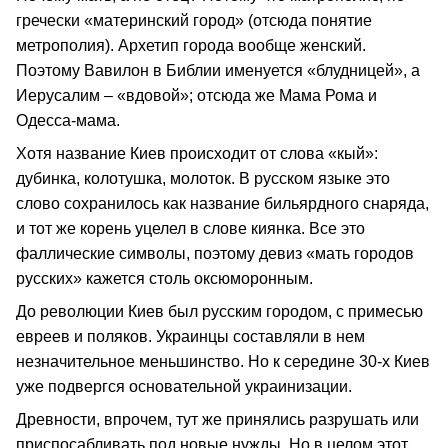
гречески «материнский город» (отсюда понятие
метрополия). Архетип города вообще женский.
Поэтому Вавилон в Библии именуется «блудницей», а
Иерусалим – «вдовой»; отсюда же Мама Рома и
Одесса-мама.
Хотя название Киев происходит от слова «кый»:
дубинка, колотушка, молоток. В русском языке это
слово сохранилось как название бильярдного снаряда,
и тот же корень уцелел в слове киянка. Все это
фаллические символы, поэтому девиз «мать городов
русских» кажется столь оксюморонным.
До революции Киев был русским городом, с примесью
евреев и поляков. Украинцы составляли в нем
незначительное меньшинство. Но к середине 30-х Киев
уже подвергся основательной украинизации.
Древности, впрочем, тут же принялись разрушать или
приспосабливать под новые нужды. Но в целом этот