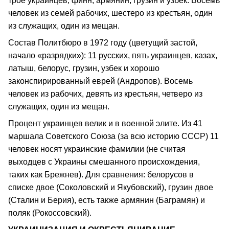
трое украинцев, финн, армянин, грузин и узбек. Восемь
человек из семей рабочих, шестеро из крестьян, один
из служащих, один из мещан.
Состав Политбюро в 1972 году (цветущий застой,
начало «разрядки»): 11 русских, пять украинцев, казах,
латыш, белорус, грузин, узбек и хорошо
законспирированный еврей (Андропов). Восемь
человек из рабочих, девять из крестьян, четверо из
служащих, один из мещан.
Процент украинцев велик и в военной элите. Из 41
маршала Советского Союза (за всю историю СССР) 11
человек носят украинские фамилии (не считая
выходцев с Украины смешанного происхождения,
таких как Брежнев). Для сравнения: белорусов в
списке двое (Соколовский и Якубовский), грузин двое
(Сталин и Берия), есть также армянин (Баграмян) и
поляк (Рокоссовский).