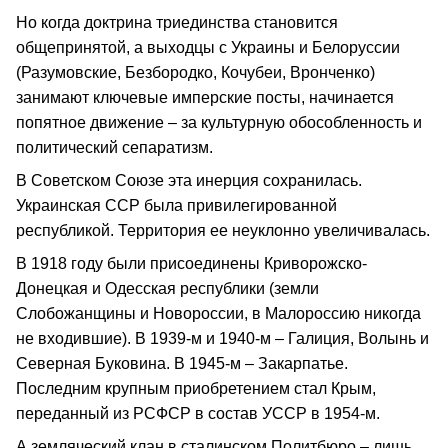
Но когда доктрина триединства становится
общепринятой, а выходцы с Украины и Белоруссии
(Разумовские, Безбородко, Кочубеи, Вронченко)
занимают ключевые имперские посты, начинается
попятное движение – за культурную обособленность и
политический сепаратизм.
В Советском Союзе эта инерция сохранилась.
Украинская ССР была привилегированной
республикой. Территория ее неуклонно увеличивалась.
В 1918 году были присоединены Криворожско-
Донецкая и Одесская республики (земли
Слобожанщины и Новороссии, в Малороссию никогда
не входившие). В 1939-м и 1940-м – Галиция, Волынь и
Северная Буковина. В 1945-м – Закарпатье.
Последним крупным приобретением стал Крым,
переданный из РСФСР в состав УССР в 1954-м.
А земляческий клан в сталинском Политбюро – лишь