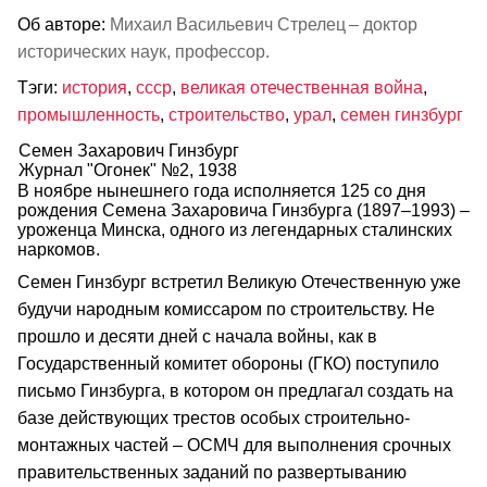
Об авторе:
Михаил Васильевич Стрелец – доктор
исторических наук, профессор.
Тэги:
история
,
ссср
,
великая отечественная война
,
промышленность
,
строительство
,
урал
,
семен гинзбург
Семен Захарович Гинзбург
Журнал "Огонек" №2, 1938
В ноябре нынешнего года исполняется 125 со дня
рождения Семена Захаровича Гинзбурга (1897–1993) –
уроженца Минска, одного из легендарных сталинских
наркомов.
Семен Гинзбург встретил Великую Отечественную уже
будучи народным комиссаром по строительству. Не
прошло и десяти дней с начала войны, как в
Государственный комитет обороны (ГКО) поступило
письмо Гинзбурга, в котором он предлагал создать на
базе действующих трестов особых строительно-
монтажных частей – ОСМЧ для выполнения срочных
правительственных заданий по развертыванию