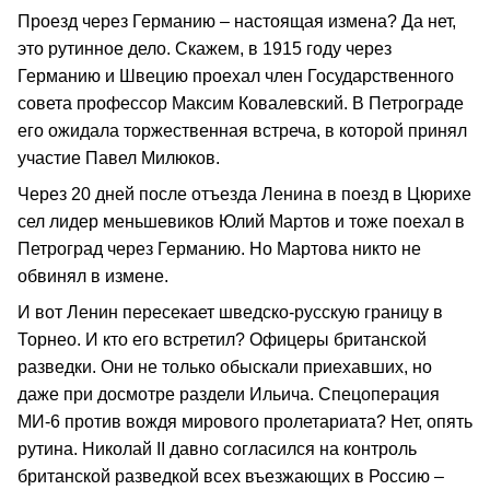
Проезд через Германию – настоящая измена? Да нет,
это рутинное дело. Скажем, в 1915 году через
Германию и Швецию проехал член Государственного
совета профессор Максим Ковалевский. В Петрограде
его ожидала торжественная встреча, в которой принял
участие Павел Милюков.
Через 20 дней после отъезда Ленина в поезд в Цюрихе
сел лидер меньшевиков Юлий Мартов и тоже поехал в
Петроград через Германию. Но Мартова никто не
обвинял в измене.
И вот Ленин пересекает шведско-русскую границу в
Торнео. И кто его встретил? Офицеры британской
разведки. Они не только обыскали приехавших, но
даже при досмотре раздели Ильича. Спецоперация
МИ-6 против вождя мирового пролетариата? Нет, опять
рутина. Николай II давно согласился на контроль
британской разведкой всех въезжающих в Россию –