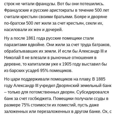
строк не читали французы. Вот бы они потешились.
Французские и русские аристократы в течение 500 лет
считали крестьян своими братьями. Бояре и дворяне
по-братски 500 лет жили за счет крестьян, секли их,
насиловали их жен и дочерей.
Ну а после 1861 года русские помещики стали
паразитами вдвойне. Они жили за счет труда батраков,
обрабатывавших их земли. И если бы Александр III и
Николай II не влезали в рыночные отношения в
деревне, то капитализм уже к 1905 году выставил бы
из барских усадеб 95% помещиков.
Но цари поддерживали помещиков на плаву. В 1885
году Александр III учредил Дворянский земельный банк
– только для потомственных дворян. Субсидировался
банк за счет госбюджета. Помещики получали ссуды в
размере 75% стоимости их поместий, пусть даже
заложенных или перезаложенных в другом банке. Ох, с