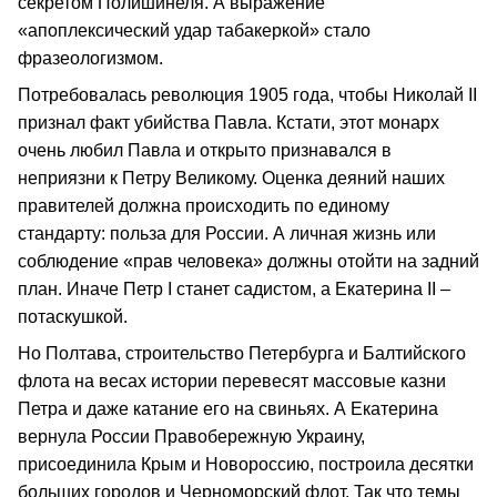
секретом Полишинеля. А выражение
«апоплексический удар табакеркой» стало
фразеологизмом.
Потребовалась революция 1905 года, чтобы Николай II
признал факт убийства Павла. Кстати, этот монарх
очень любил Павла и открыто признавался в
неприязни к Петру Великому. Оценка деяний наших
правителей должна происходить по единому
стандарту: польза для России. А личная жизнь или
соблюдение «прав человека» должны отойти на задний
план. Иначе Петр I станет садистом, а Екатерина II –
потаскушкой.
Но Полтава, строительство Петербурга и Балтийского
флота на весах истории перевесят массовые казни
Петра и даже катание его на свиньях. А Екатерина
вернула России Правобережную Украину,
присоединила Крым и Новороссию, построила десятки
больших городов и Черноморский флот. Так что темы