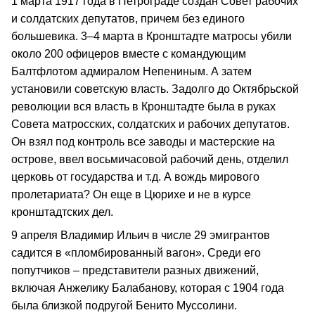
1 марта 1917 года в Петрограде создан Совет рабочих
и солдатских депутатов, причем без единого
большевика. 3–4 марта в Кронштадте матросы убили
около 200 офицеров вместе с командующим
Балтфлотом адмиралом Непениным. А затем
установили советскую власть. Задолго до Октябрьской
революции вся власть в Кронштадте была в руках
Совета матросских, солдатских и рабочих депутатов.
Он взял под контроль все заводы и мастерские на
острове, ввел восьмичасовой рабочий день, отделил
церковь от государства и т.д. А вождь мирового
пролетариата? Он еще в Цюрихе и не в курсе
кронштадтских дел.
9 апреля Владимир Ильич в числе 29 эмигрантов
садится в «пломбированный вагон». Среди его
попутчиков – представители разных движений,
включая Анжелику Балабанову, которая с 1904 года
была близкой подругой Бенито Муссолини.