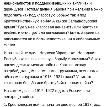
националистов и поддерживавших их англичан и
французов. Потому деяния барона при желании можно
подогнать как под классовую борьбу, так и под
братоубийственную войну. А как же Западнорусская
армия? Где у нее классовая ненависть или братская
любовь к эстонцам или англичанам? Князь Авалов не
вписывается ни в большевистские, ни в либеральные
сказки.
И он такой не один. Неужели Украинская Народная
Республика вела классовую борьбу с поляками? А как
насчет десятка мелких войн на Кавказе между
азербайджанцами, армянами, грузинами, осетинами,
абхазами и турками в 1918–1921 годах? У них что –
классовая борьба или братоубийственная война?
На самом деле в 1917–1922 годах в России шли
четыре (!) войны:
1. Крестьянская война, начатая еще весной 1917 года.