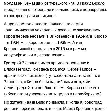
молдаван, бежавших от турецкого ига. В Гражданскую
город изрядно потрепали и большевики, и петлюровцы,
и григорьевцы, и деникинцы.
А при советской власти началась та самая
топонимическая чехарда – и доселе не закончилась.
Город переименовали в Зиновьевск в 1924-м, в Кирово
– в 1934-м, в Кировоград – в 1939-м. А имя
Кропивницкий он получил в 2016-м в рамках
дерусификации и десоветизации.
Григорий Зиновьев имел прямое отношение к
Елисаветграду: он здесь родился. Сергей Киров –
практически никакого. (Тут сработала автозамена: и
Зиновьев, и Киров были партийными вождями
Ленинграда. Хотя вообще-то имя Кирова после его
гибели стали увековечивать щедро и неразборчиво.)
Но жители к названию привыкли, и когда Кировоград
решили переименовать в честь Марка Кропивницкого –