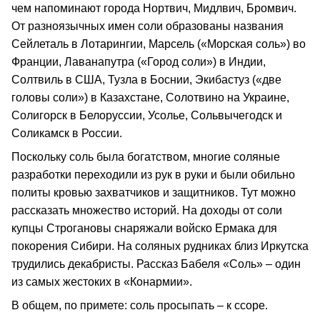
чем напоминают города Нортвич, Мидлвич, Бромвич.
От разноязычных имен соли образованы названия
Сейлеталь в Лотарингии, Марсель («Морская соль») во
Франции, Лаванапутра («Город соли») в Индии,
Солтвиль в США, Тузла в Боснии, Экибастуз («две
головы соли») в Казахстане, Солотвино на Украине,
Солигорск в Белоруссии, Усолье, Сольвычегодск и
Соликамск в России.
Поскольку соль была богатством, многие соляные
разработки переходили из рук в руки и были обильно
политы кровью захватчиков и защитников. Тут можно
рассказать множество историй. На доходы от соли
купцы Строгановы снаряжали войско Ермака для
покорения Сибири. На соляных рудниках близ Иркутска
трудились декабристы. Рассказ Бабеля «Соль» – один
из самых жестоких в «Конармии».
В общем, по примете: соль просыпать – к ссоре.