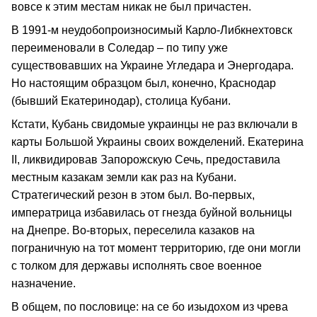
вовсе к этим местам никак не был причастен.
В 1991-м неудобопроизносимый Карло-Либкнехтовск
переименовали в Соледар – по типу уже
существовавших на Украине Угледара и Энергодара.
Но настоящим образцом был, конечно, Краснодар
(бывший Екатеринодар), столица Кубани.
Кстати, Кубань свидомые украинцы не раз включали в
карты Большой Украины своих вожделений. Екатерина
II, ликвидировав Запорожскую Сечь, предоставила
местным казакам земли как раз на Кубани.
Стратегический резон в этом был. Во-первых,
императрица избавилась от гнезда буйной вольницы
на Днепре. Во-вторых, переселила казаков на
пограничную на тот момент территорию, где они могли
с толком для державы исполнять свое военное
назначение.
В общем, по пословице: на се бо изыдохом из чрева