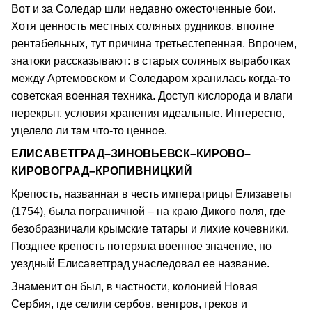
Вот и за Соледар шли недавно ожесточенные бои.
Хотя ценность местных соляных рудников, вполне
рентабельных, тут причина третьестепенная. Впрочем,
знатоки рассказывают: в старых соляных выработках
между Артемовском и Соледаром хранилась когда-то
советская военная техника. Доступ кислорода и влаги
перекрыт, условия хранения идеальные. Интересно,
уцелело ли там что-то ценное.
ЕЛИСАВЕТГРАД–ЗИНОВЬЕВСК–КИРОВО–
КИРОВОГРАД–КРОПИВНИЦКИЙ
Крепость, названная в честь императрицы Елизаветы
(1754), была пограничной – на краю Дикого поля, где
безобразничали крымские татары и лихие кочевники.
Позднее крепость потеряла военное значение, но
уездный Елисаветград унаследовал ее название.
Знаменит он был, в частности, колонией Новая
Сербия, где селили сербов, венгров, греков и