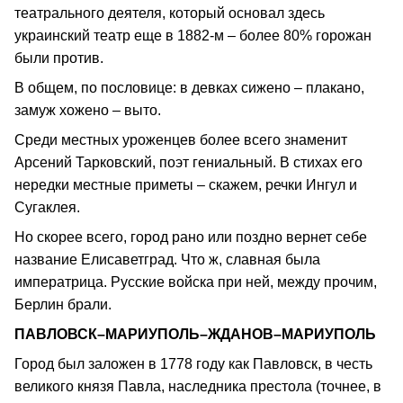
театрального деятеля, который основал здесь
украинский театр еще в 1882-м – более 80% горожан
были против.
В общем, по пословице: в девках сижено – плакано,
замуж хожено – выто.
Среди местных уроженцев более всего знаменит
Арсений Тарковский, поэт гениальный. В стихах его
нередки местные приметы – скажем, речки Ингул и
Сугаклея.
Но скорее всего, город рано или поздно вернет себе
название Елисаветград. Что ж, славная была
императрица. Русские войска при ней, между прочим,
Берлин брали.
ПАВЛОВСК–МАРИУПОЛЬ–ЖДАНОВ–МАРИУПОЛЬ
Город был заложен в 1778 году как Павловск, в честь
великого князя Павла, наследника престола (точнее, в