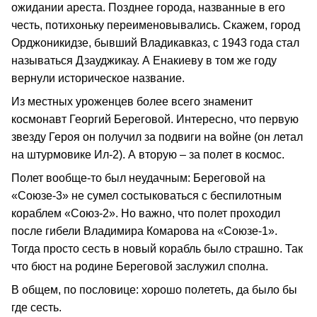
ожидании ареста. Позднее города, названные в его
честь, потихоньку переименовывались. Скажем, город
Орджоникидзе, бывший Владикавказ, с 1943 года стал
называться Дзауджикау. А Енакиеву в том же году
вернули историческое название.
Из местных уроженцев более всего знаменит
космонавт Георгий Береговой. Интересно, что первую
звезду Героя он получил за подвиги на войне (он летал
на штурмовике Ил-2). А вторую – за полет в космос.
Полет вообще-то был неудачным: Береговой на
«Союзе-3» не сумел состыковаться с беспилотным
кораблем «Союз-2». Но важно, что полет проходил
после гибели Владимира Комарова на «Союзе-1».
Тогда просто сесть в новый корабль было страшно. Так
что бюст на родине Береговой заслужил сполна.
В общем, по пословице: хорошо полететь, да было бы
где сесть.