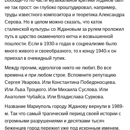
Вообще-то по части музыкальной критики Жданов был
не так прост: он глубоко проштудировал, например,
труды известного композитора и теоретика Александра
Серова. Но в целом можно сказать, что каток
сталинской культуры со Ждановым за рулем проложил
путь в царство окаменелого китча и возвышенной
пошлости. Если в 1930-х годах в соцреализме было
много живого и своеобразного, то к концу 1940-х он
приехал в очевидный тупик.
Между прочим, идеологов никто не любит. Во все
времена и при любом строе. Вспомните репутацию
Сергея Уварова. Или Константина Победоносцева.
Или Льва Троцкого. Или Михаила Суслова. Или
Анатолия Чубайса. Или Владислава Суркова.
Название Мариуполь городу Жданову вернули в 1989-
м. Так что самый трагический период своей истории с
огромными разрушениями и десятками тысяч
беженцев город пережил уже под исконным именем.