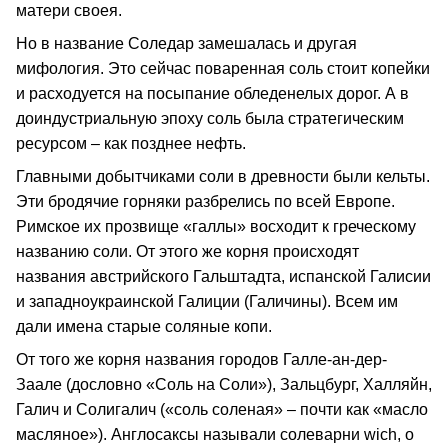
матери своея.
Но в название Соледар замешалась и другая
мифология. Это сейчас поваренная соль стоит копейки
и расходуется на посыпание обледенелых дорог. А в
доиндустриальную эпоху соль была стратегическим
ресурсом – как позднее нефть.
Главными добытчиками соли в древности были кельты.
Эти бродячие горняки разбрелись по всей Европе.
Римское их прозвище «галлы» восходит к греческому
названию соли. От этого же корня происходят
названия австрийского Гальштадта, испанской Галисии
и западноукраинской Галиции (Галичины). Всем им
дали имена старые соляные копи.
От того же корня названия городов Галле-ан-дер-
Заале (дословно «Соль на Соли»), Зальцбург, Халляйн,
Галич и Солигалич («соль соленая» – почти как «масло
масляное»). Англосаксы называли солеварни wich, о