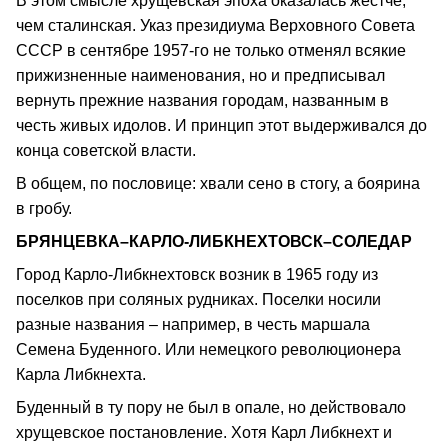
В этом смысле хрущевская эпоха оказалась жестче,
чем сталинская. Указ президиума Верховного Совета
СССР в сентябре 1957-го не только отменял всякие
прижизненные наименования, но и предписывал
вернуть прежние названия городам, названным в
честь живых идолов. И принцип этот выдерживался до
конца советской власти.
В общем, по пословице: хвали сено в стогу, а боярина
в гробу.
БРЯНЦЕВКА–КАРЛО-ЛИБКНЕХТОВСК–СОЛЕДАР
Город Карло-Либкнехтовск возник в 1965 году из
поселков при соляных рудниках. Поселки носили
разные названия – например, в честь маршала
Семена Буденного. Или немецкого революционера
Карла Либкнехта.
Буденный в ту пору не был в опале, но действовало
хрущевское постановление. Хотя Карл Либкнехт и