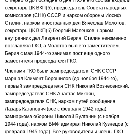
С первого до последнего дня ГКО в его состав входили
секретарь ЦК ВКП(б), председатель Совета народных
комиссаров (СНК) СССР и нарком обороны Иосиф
Сталин, нарком иностранных дел Вячеслав Молотов,
секретарь ЦК ВКП(б) Георгий Маленков, нарком
внутренних дел Лаврентий Берия. Сталин неизменно
возглавлял ГКО, а Молотов был его заместителем.
Берия с мая 1944-го занимал пост еще одного
заместителя председателя ГКО.
Членами ГКО были зампредседателя СНК СССР
маршал Климент Ворошилов (до ноября 1944-го),
первый зампредседателя СНК Николай Вознесенский,
зампредседателя СНК Анастас Микоян,
зампредседателя СНК, нарком путей сообщения
Лазарь Каганович (все с февраля 1942 года),
замнаркома обороны Николай Булганин (с ноября
1944 года), нарком ВМФ адмирал Николай Кузнецов (с
февраля 1945 года). Все руководители и члены ГКО