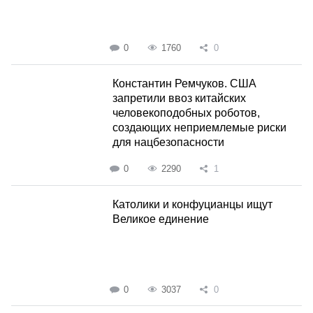
0
1760
0
Константин Ремчуков. США
запретили ввоз китайских
человекоподобных роботов,
создающих неприемлемые риски
для нацбезопасности
0
2290
1
Католики и конфуцианцы ищут
Великое единение
0
3037
0