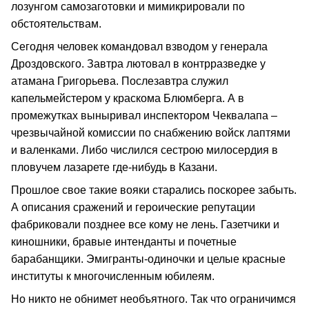
лозунгом самозаготовки и мимикрировали по
обстоятельствам.
Сегодня человек командовал взводом у генерала
Дроздовского. Завтра лютовал в контрразведке у
атамана Григорьева. Послезавтра служил
капельмейстером у краскома Блюмберга. А в
промежутках выныривал инспектором Чеквалапа –
чрезвычайной комиссии по снабжению войск лаптями
и валенками. Либо числился сестрою милосердия в
пловучем лазарете где-нибудь в Казани.
Прошлое свое такие вояки старались поскорее забыть.
А описания сражений и героические репутации
фабриковали позднее все кому не лень. Газетчики и
киношники, бравые интенданты и почетные
барабанщики. Эмигранты-одиночки и целые красные
институты к многочисленным юбилеям.
Но никто не обнимет необъятного. Так что ограничимся