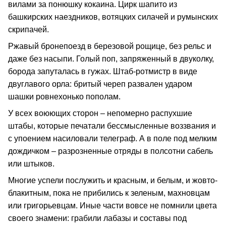
вилами за понюшку кокаина. Цирк шапито из
башкирских наездников, вотяцких силачей и румынских
скрипачей.
Ржавый бронепоезд в березовой рощице, без рельс и
даже без насыпи. Голый поп, запряженный в двуколку,
борода запуталась в гужах. Штаб-ротмистр в виде
двуглавого орла: бритый череп развален ударом
шашки ровнехонько пополам.
У всех воюющих сторон – непомерно распухшие
штабы, которые печатали бессмысленные воззвания и
с упоением насиловали телеграф. А в поле под мелким
дождичком – разрозненные отряды в полсотни сабель
или штыков.
Многие успели послужить и красным, и белым, и жовто-
блакитным, пока не прибились к зеленым, махновцам
или григорьевцам. Иные части вовсе не помнили цвета
своего знамени: грабили лабазы и составы под