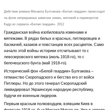
Действие романа Михаила Булгакова «Белая гвардия» происходит
на фоне непрерывных киевских измен, мятежей и переворотов.
Кадр из сериала «Белая гвардия». 2012
Гражданская война изобиловала изменами и
мятежами. В рядах белых и красных, петлюровцев и
басмачей, казаков и повстанцев всех расцветок. Само
начало этой войны историки отсчитывают то с
левоэеровского мятежа (июль 1918-го), то с
белочешского бунта (май 1918-го).
Исторический фон «Белой гвардии» Булгакова –
гетманство Скоропадского и бегство его от войск
Петлюры. Но до этого генерал Скоропадский
ликвидировал Украинскую народную республику,
будучи ее военным лидером.
Первым красным полководцем, взявшим Киев в
феврале 1918-го, был Михаил Муравьев. Уже в апреле