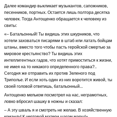
Далее командир выкликает музыкантов, сапожников,
песенников, портных. Остается лишь полтора десятка
человек. Тогда Антощенко обращается к человеку из
свиты:
«– Батальонный! Ты видишь этих шкурников, что
хотели заховаться писарями в штаб или латать бойцам
штаны, вместо того чтобы пасть геройской смертью за
мировое крестьянство? Ты видишь этих
интеллигентных гадов, что хотят примоститься к жизни,
не имея на то никакого определенного права?..
Сегодня же отправить их против Зеленого под
Триполье. И если хоть один из них воротится живой, ты
своей головой ответишь, батальонный...
Антощенко мельком посмотрел на нас, неграмотных,
ловко вбросил шашку в ножны и сказал:
– А эту шваль я и смотреть не желаю. В хозяйственную
команду! К чертовой матери шагом марш!»