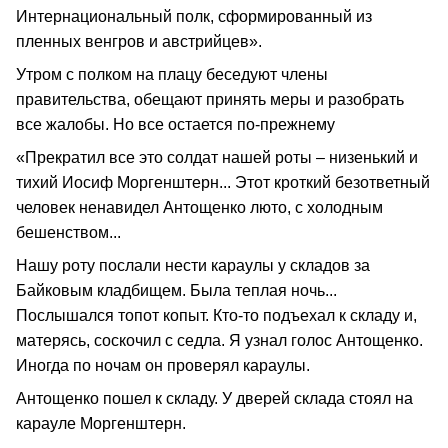
Интернациональный полк, сформированный из
пленных венгров и австрийцев».
Утром с полком на плацу беседуют члены
правительства, обещают принять меры и разобрать
все жалобы. Но все остается по-прежнему
«Прекратил все это солдат нашей роты – низенький и
тихий Иосиф Моргенштерн... Этот кроткий безответный
человек ненавидел Антощенко люто, с холодным
бешенством...
Нашу роту послали нести караулы у складов за
Байковым кладбищем. Была теплая ночь...
Послышался топот копыт. Кто-то подъехал к складу и,
матерясь, соскочил с седла. Я узнал голос Антощенко.
Иногда по ночам он проверял караулы.
Антощенко пошел к складу. У дверей склада стоял на
карауле Моргенштерн.