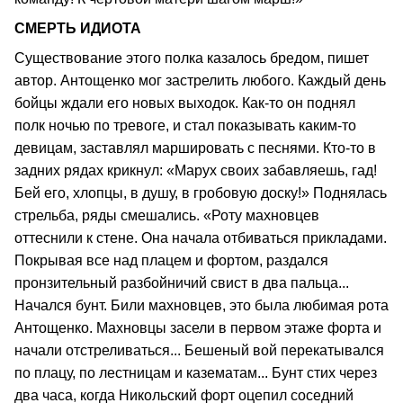
СМЕРТЬ ИДИОТА
Существование этого полка казалось бредом, пишет
автор. Антощенко мог застрелить любого. Каждый день
бойцы ждали его новых выходок. Как-то он поднял
полк ночью по тревоге, и стал показывать каким-то
девицам, заставлял маршировать с песнями. Кто-то в
задних рядах крикнул: «Марух своих забавляешь, гад!
Бей его, хлопцы, в душу, в гробовую доску!» Поднялась
стрельба, ряды смешались. «Роту махновцев
оттеснили к стене. Она начала отбиваться прикладами.
Покрывая все над плацем и фортом, раздался
пронзительный разбойничий свист в два пальца...
Начался бунт. Били махновцев, это была любимая рота
Антощенко. Махновцы засели в первом этаже форта и
начали отстреливаться... Бешеный вой перекатывался
по плацу, по лестницам и казематам... Бунт стих через
два часа, когда Никольский форт оцепил соседний