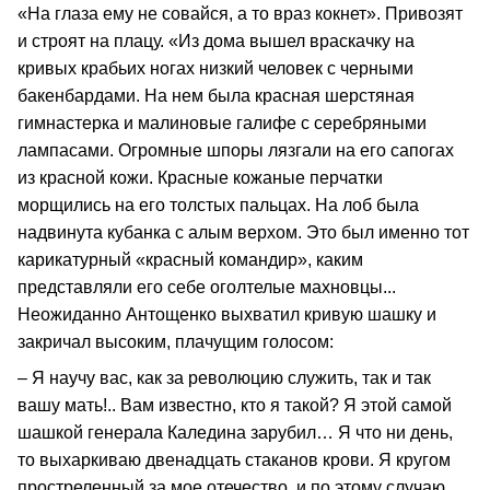
«На глаза ему не совайся, а то враз кокнет». Привозят
и строят на плацу. «Из дома вышел враскачку на
кривых крабьих ногах низкий человек с черными
бакенбардами. На нем была красная шерстяная
гимнастерка и малиновые галифе с серебряными
лампасами. Огромные шпоры лязгали на его сапогах
из красной кожи. Красные кожаные перчатки
морщились на его толстых пальцах. На лоб была
надвинута кубанка с алым верхом. Это был именно тот
карикатурный «красный командир», каким
представляли его себе оголтелые махновцы...
Неожиданно Антощенко выхватил кривую шашку и
закричал высоким, плачущим голосом:
– Я научу вас, как за революцию служить, так и так
вашу мать!.. Вам известно, кто я такой? Я этой самой
шашкой генерала Каледина зарубил… Я что ни день,
то выхаркиваю двенадцать стаканов крови. Я кругом
простреленный за мое отечество, и по этому случаю