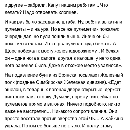
и другие – забрали. Капут нашим ребятам... Что
делать? Надо отвоевать хлопцев.
И как раз было заседание штаба. Ну, ребята выкатили
пулеметы – и на ура. Но все же пулеметчик пожалел:
очередь дал, но пули пошли выше. Иначе он бы
покосил всех там. И все рванули кто куда бежать. А
Щорс побежал к мосту железнодорожному... И бежал
он – одна нога в сапоге, другая в калоше, у него одна
нога раненая была. Даже в отхожее место увалился».
На подавление бунта из Брянска посылают Железный
полк (позднее Симбирская Железная дивизия). «Едет
эшелон, в товарных вагонах двери открытые, держат
винтовки наизготовку. Думали, порежут их сейчас из
пулеметов прямо в вагонах. Ничего подобного, никто
даже не выстрелил… Никакого сопротивления. Они
просто восстали против зверства этой ЧК… А Хайкина
удрала. Потом ее больше не стало. И полку этому