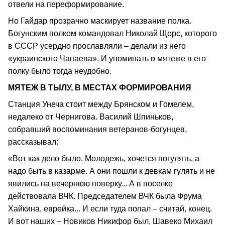
отвели на переформирование.
Но Гайдар прозрачно маскирует название полка.
Богунским полком командовал Николай Щорс, которого
в СССР усердно прославляли – делали из него
«украинского Чапаева». И упоминать о мятеже в его
полку было тогда неудобно.
МЯТЕЖ В ТЫЛУ, В МЕСТАХ ФОРМИРОВАНИЯ
Станция Унеча стоит между Брянском и Гомелем,
недалеко от Чернигова. Василий Шпиньков,
собравший воспоминания ветеранов-богунцев,
рассказывал:
«Вот как дело было. Молодежь, хочется погулять, а
надо быть в казарме. А они пошли к девкам гулять и не
явились на вечернюю поверку... А в поселке
действовала ВЧК. Председателем ВЧК была Фрума
Хайкина, еврейка... И если туда попал – считай, конец.
И вот наших – Новиков Никифор был, Шавеко Михаил