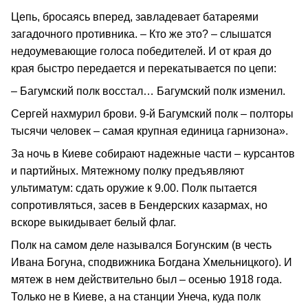
Цепь, бросаясь вперед, завладевает батареями
загадочного противника. – Кто же это? – слышатся
недоумевающие голоса победителей. И от края до
края быстро передается и перекатывается по цепи:
– Багумский полк восстал… Багумский полк изменил.
Сергей нахмурил брови. 9-й Багумский полк – полторы
тысячи человек – самая крупная единица гарнизона».
За ночь в Киеве собирают надежные части – курсантов
и партийных. Мятежному полку предъявляют
ультиматум: сдать оружие к 9.00. Полк пытается
сопротивляться, засев в Бендерских казармах, но
вскоре выкидывает белый флаг.
Полк на самом деле назывался Богунским (в честь
Ивана Богуна, сподвижника Богдана Хмельницкого). И
мятеж в нем действительно был – осенью 1918 года.
Только не в Киеве, а на станции Унеча, куда полк