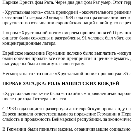
Париже Эрнста фом Рата. Через два дня фом Рат умер. Этот те
«Хрустальная ночь» стала прелюдией «окончательного решения
сказанная Гитлером 30 января 1939 года на праздновании шес
преуспеют во втягивании европейских наций в войну, то ее ре
Погром «Хрустальной ночи» смерчем прошел по всей Германии.
синагог были сожжены и разграблены. 91 человек был убит, с
концентрационные лагеря.
Еврейское население Германии должно было выплатить «искупит
были обязаны продать все свои предприятия и ценные бумаги. 
вынуждены были покинуть свою страну.
Несмотря на то что после «Хрустальной ночи» прошло уже 85 лет
ПЕРВАЯ ЗАГАДКА: РОЛЬ НАЦИСТСКИХ ВОЖДЕЙ
«Хрустальная ночь» не была «стихийным проявлением» народно
после прихода Гитлера к власти.
С 1933 года нацисты развернули антиеврейскую пропаганду на 
Евреев назвали ответственными за поражение Германии в Перв
слабость и продажность Веймарской республики, за экономиче
В Германии были приняты законы, ограничивавшие социально-э