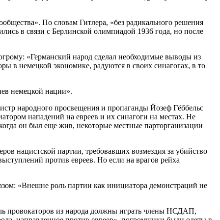
ообщества». По словам Гитлера, «без радикального решения
лись в связи с Берлинской олимпиадой 1936 года, но после
погрому: «Германский народ сделал необходимые выводы из
ры в немецкой экономике, радуются в своих синагогах, в то
нев немецкой нации».
инистр народного просвещения и пропаганды Йозеф Гёббельс
тором нападений на евреев и их синагоги на местах. Не
 когда он был еще жив, некоторые местные парторганизации
еров нацистской партии, требовавших возмездия за убийство
выступлений против евреев. Но если на врагов рейха
азом: «Внешне роль партии как инициатора демонстраций не
оль провокаторов из народа должны играть члены НСДАП,
да, направленное против евреев», погромщики были одеты в