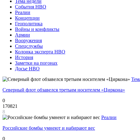
Тема недели
События НВО
Реалии
Концепции
Геополитика
Войны и конфликты
Армии
Вооружения
Спецслужбы
Колонка эксперта НВО
История
Заметки на погонах
Досье НВО
Тем
Северный флот обзавелся третьим носителем «Циркона»
0
170821
8
Реалии
Российские бомбы умнеют и набирают вес
0