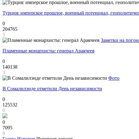
Турция: имперское прошлое, военный потенциал, геополитиче
0
204765
5
Заметки на погон
Пламенные монархисты: генерал Аракчеев
0
140138
3
Фото
В Сомалилэнде отметили День независимости
0
125532
0
0
7095
9
Газета
История
Интернет-версия