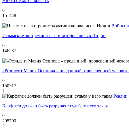
Никто не хотел воевать
0
151448
3
Войны и
Исламские экстремисты активизировались в Индии
0
146237
2
«Резидент Мария Осипова – преданный, проверенный человек
0
150317
1
Реалии
Карфаген должен быть разрушен: судьба у него такая
0
205790
7