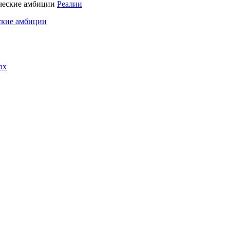
Реалии
ские амбиции
ах