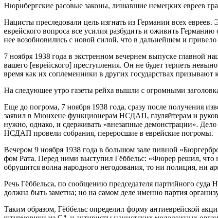
Нюрнбергские расовые законы, лишавшие немецких евреев гр
Нацисты преследовали цель изгнать из Германии всех евреев.
еврейского вопроса все усилия разбудить и оживить Германию
нее возобновились с новой силой, что в дальнейшем и привело
7 ноября 1938 года в экстренном вечернем выпуске главной н
вашего [еврейского] преступления. Он не будет терпеть невын
время как их соплеменники в других государствах призывают 
На следующее утро газеты рейха вышли с огромными заголов
Еще до погрома, 7 ноября 1938 года, сразу после получения 
заявил в Мюнхене функционерам НСДАП, гауляйтерам и руковод
нужно, однако, и сдерживать «внезапные демонстрации». Дело 
НСДАП провели собрания, переросшие в еврейские погромы.
Вечером 9 ноября 1938 года в большом зале пивной «Бюргербр
фом Рата. Перед ними выступил Гёббельс: «Фюрер решил, что 
обрушится волна народного негодования, то ни полиция, ни ар
Речь Гёббельса, по сообщению председателя партийного суда
должна быть заметна; но на самом деле именно партия организ
Таким образом, Гёббельс определил форму антиеврейской акци
штурмовики из СА и активисты нацистских молодежных органи