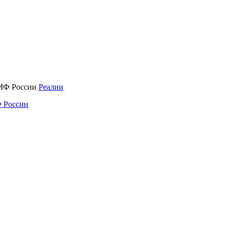
Реалии
 России