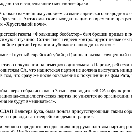
ажданства и запрещавшие смешанные браки.
 Это было важнейшим условием создания арийского «народного с
 обречены». Антисемитские выходки нацистов временно прекрати
 к «Хрустальной ночи».
ацистской газеты «Фолькишер беобахтер» был брошен призыв к 
осимую ситуацию. Сотни тысяч евреев контролируют целые секто
к войне против Германии и убивают наших дипломатов».
ками: «Гнусный еврейский убийца Гришпан вызвал священный г
известия о покушении на немецкого дипломата в Париже, рейхсм
ителям СА, что нацистская партия не должна выступать инициа
в том, что сразу же после объявления о покушении на фом Рата,
ойкеллер» собрались около 3 тыс. руководителей СА и функцион
национал-социалистическая партия не унизится до организации 
мия не будут вмешиваться».
 НСДАП Вальтера Буха, была понята присутствующими таким обр
ует и проводит антиеврейские демонстрации».
и: «волна народного негодования» под руководством партии; р
заций. Чтобы продемонстрировать «стихийное возмущение наро