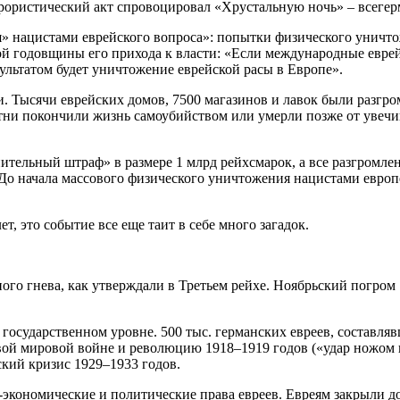
ррористический акт спровоцировал «Хрустальную ночь» – всегерм
» нацистами еврейского вопроса»: попытки физического уничтож
той годовщины его прихода к власти: «Если международные еврей
зультатом будет уничтожение еврейской расы в Европе».
 Тысячи еврейских домов, 7500 магазинов и лавок были разгро
отни покончили жизнь самоубийством или умерли позже от увечи
ельный штраф» в размере 1 млрд рейхсмарок, а все разгромленно
До начала массового физического уничтожения нацистами европе
, это событие все еще таит в себе много загадок.
го гнева, как утверждали в Третьем рейхе. Ноябрьский погром
государственном уровне. 500 тыс. германских евреев, составля
ой мировой войне и революцию 1918–1919 годов («удар ножом в 
ский кризис 1929–1933 годов.
кономические и политические права евреев. Евреям закрыли дос