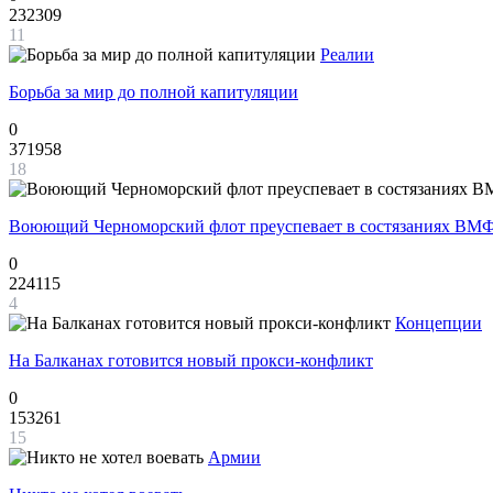
232309
11
Реалии
Борьба за мир до полной капитуляции
0
371958
18
Воюющий Черноморский флот преуспевает в состязаниях ВМФ
0
224115
4
Концепции
На Балканах готовится новый прокси-конфликт
0
153261
15
Армии