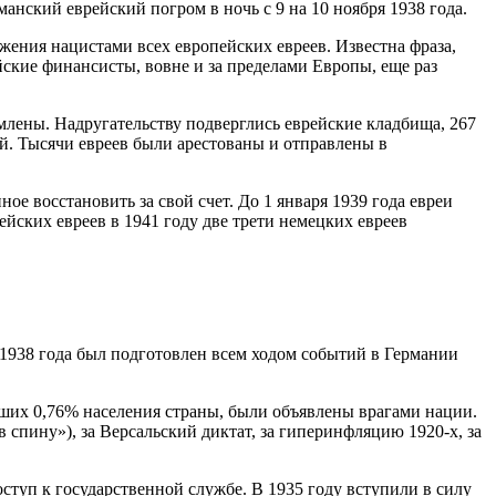
анский еврейский погром в ночь с 9 на 10 ноября 1938 года.
ения нацистами всех европейских евреев. Известна фраза,
ские финансисты, вовне и за пределами Европы, еще раз
млены. Надругательству подверглись еврейские кладбища, 267
й. Тысячи евреев были арестованы и отправлены в
е восстановить за свой счет. До 1 января 1939 года евреи
йских евреев в 1941 году две трети немецких евреев
 1938 года был подготовлен всем ходом событий в Германии
вших 0,76% населения страны, были объявлены врагами нации.
спину»), за Версальский диктат, за гиперинфляцию 1920-х, за
туп к государственной службе. В 1935 году вступили в силу