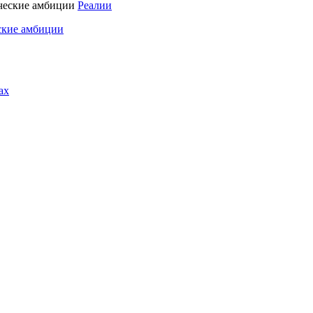
Реалии
ские амбиции
ах