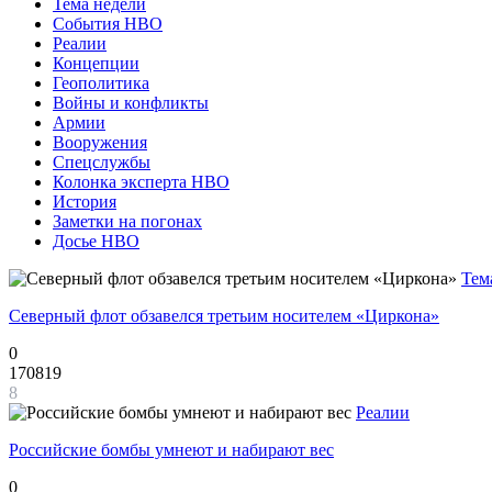
Тема недели
События НВО
Реалии
Концепции
Геополитика
Войны и конфликты
Армии
Вооружения
Спецслужбы
Колонка эксперта НВО
История
Заметки на погонах
Досье НВО
Тем
Северный флот обзавелся третьим носителем «Циркона»
0
170819
8
Реалии
Российские бомбы умнеют и набирают вес
0