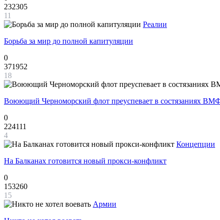
232305
11
Реалии
Борьба за мир до полной капитуляции
0
371952
18
Воюющий Черноморский флот преуспевает в состязаниях ВМФ
0
224111
4
Концепции
На Балканах готовится новый прокси-конфликт
0
153260
15
Армии