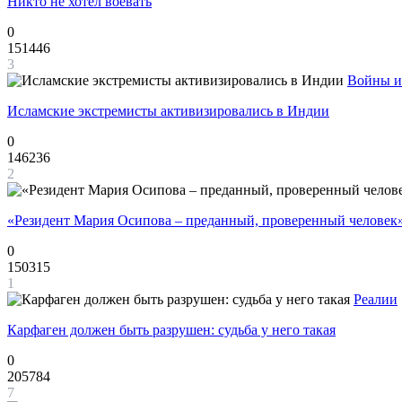
Никто не хотел воевать
0
151446
3
Войны и
Исламские экстремисты активизировались в Индии
0
146236
2
«Резидент Мария Осипова – преданный, проверенный человек
0
150315
1
Реалии
Карфаген должен быть разрушен: судьба у него такая
0
205784
7