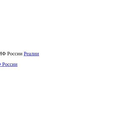
Реалии
 России