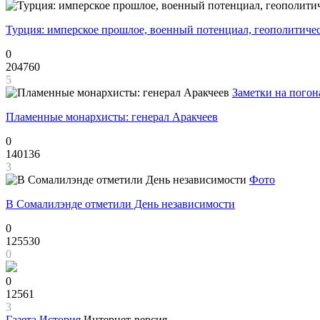
Турция: имперское прошлое, военный потенциал, геополитиче
0
204760
5
Заметки на погон
Пламенные монархисты: генерал Аракчеев
0
140136
3
Фото
В Сомалилэнде отметили День независимости
0
125530
0
0
12561
3
Газета
История
Интернет-версия