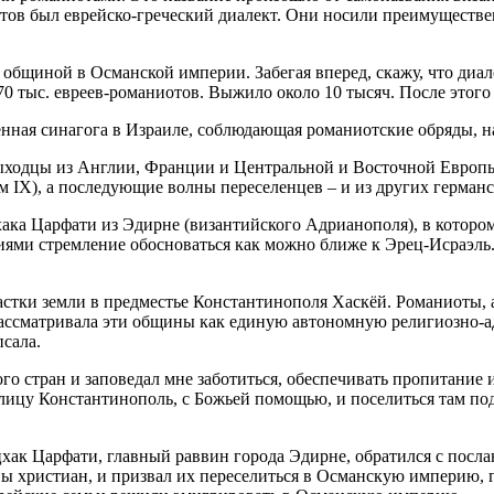
ов был еврейско-греческий диалект. Они носили преимуществе
общиной в Османской империи. Забегая вперед, скажу, что диал
0 тыс. евреев-романиотов. Выжило около 10 тысяч. После этого
нная синагога в Израиле, соблюдающая романиотские обряды, н
ыходцы из Англии, Франции и Центральной и Восточной Европы
 IX), а последующие волны переселенцев – и из других германс
ака Царфати из Эдирне (византийского Адрианополя), в которо
ями стремление обосноваться как можно ближе к Эрец-Исраэль.
стки земли в предместье Константинополя Хаскёй. Романиоты, 
ассматривала эти общины как единую автономную религиозно-а
сала.
ного стран и заповедал мне заботиться, обеспечивать пропитани
столицу Константинополь, с Божьей помощью, и поселиться там п
Ицхак Царфати, главный раввин города Эдирне, обратился с посл
ы христиан, и призвал их переселиться в Османскую империю, г