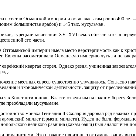
 в состав Османской империи и оставалась там ровно 400 лет – 
ляющем большинстве арабов) и 145 тыс. мусульман.
иков, турецкие завоевания XV–XVI веков объясняются в первую
ественной его части.
 в Оттоманской империи имела место веротерпимость как к христ
и Европы рассматривали Османскую империю чуть ли не как рай
врейский квартал сгорел. Однако резня, учиненная завоевателя
род.
ложение местных евреев существенно улучшилось. Согласно пак
дания и экономической деятельности, защиту от преследовани
ься в Константинополь. Власти отвели им на южном берегу Золо
 где преобладали мусульмане.
е достоинство монаха Геннадия II Схолария даровал ряд важных 
н армянский миллет (эрмени миллети). Иудеи не были формальн
тинопольского великого раввина (хахам-баши) был аналогичен п
и романиотами. Это название произошло от самоназвания виза