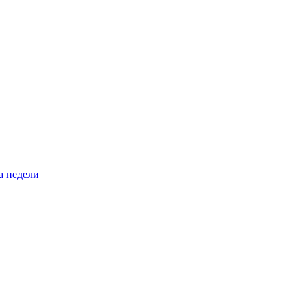
а недели