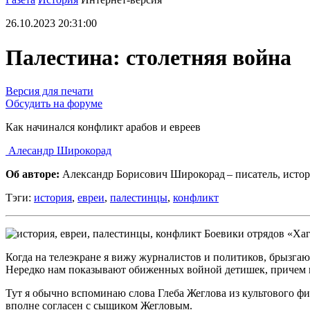
26.10.2023 20:31:00
Палестина: столетняя война
Версия для печати
Обсудить на форуме
Как начинался конфликт арабов и евреев
Алесандр Широкорад
Об авторе:
Александр Борисович Широкорад – писатель, истор
Тэги:
история
,
евреи
,
палестинцы
,
конфликт
Боевики отрядов «Хаг
Когда на телеэкране я вижу журналистов и политиков, брызг
Нередко нам показывают обиженных войной детишек, причем в о
Тут я обычно вспоминаю слова Глеба Жеглова из культового фи
вполне согласен с сыщиком Жегловым.