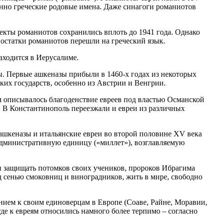
нно греческие родовые имена. Даже синагоги романиотов
екты романиотов сохранились вплоть до 1941 года. Однако
 остатки романиотов перешли на греческий язык.
аходится в Иерусалиме.
. Первые ашкеназы прибыли в 1460-х годах из некоторых
ких государств, особенно из Австрии и Венгрии.
м описывалось благоденствие евреев под властью Османской
 В Константинополь переезжали и евреи из различных
ашкеназы и итальянские евреи во второй половине XV века
дминистративную единицу («миллет»), возглавляемую
е и защищать потомков своих учеников, пророков Ибрагима
од сенью смоковниц и виноградников, жить в мире, свободно
анием к своим единоверцам в Европе (Соаве, Райне, Моравии,
де к евреям относились намного более терпимо – согласно