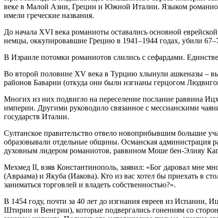
веке в Малой Азии, Греции и Южной Италии. Языком романиот
имели греческие названия.
До начала XVI века романиоты оставались основной еврейской 
немцы, оккупировавшие Грецию в 1941–1944 годах, убили 67–7
В Израиле потомки романиотов слились с сефардами. Единстве
Во второй половине XV века в Турцию хлынули ашкеназы – в
районов Баварии (откуда они были изгнаны герцогом Людвигом
Многих из них подвигло на переселение послание раввина Ицх
империи. Другими руководило связанное с мессианскими чаяни
государств Италии.
Султанское правительство отвело новоприбывшим большие уча
образовывали отдельные общины. Османская администрация р
духовным лидером романиотов, раввином Моше бен-Элияу Кап
Мехмед II, взяв Константинополь, заявил: «Бог даровал мне м
(Авраама) и Якуба (Иакова). Кто из вас хотел бы приехать в 
заниматься торговлей и владеть собственностью?».
В 1454 году, почти за 40 лет до изгнания евреев из Испании, 
Штирии и Венгрии), которые подвергались гонениям со сторон