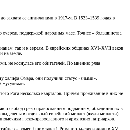
до захвата ее англичанами в 1917-м. В 1533–1539 годах в
 очередь поддержкой народных масс. Точнее – большинства
ианам, так и к евреям. В еврейских общинах XVI–XVII веков
 на земле.
ми, не коснулась его обитателей. По мнению ряда
ту халифа Омара, они получили статус «зимми»,
й мусульман.
того Рога несколько кварталов. Причем проживание в них не
прав и свобод греко-православным подданным, объединив их в
о выделены в отдельный еврейский миллет (яхуди миллети)
олномочиям греко-православного и армянских патриархов.
нтийцев – ромеи («римляне»). Романиоты-евреи жили в XV