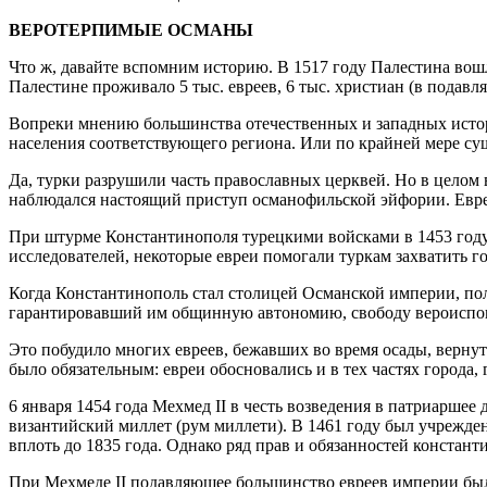
ВЕРОТЕРПИМЫЕ ОСМАНЫ
Что ж, давайте вспомним историю. В 1517 году Палестина вошла
Палестине проживало 5 тыс. евреев, 6 тыс. христиан (в подав
Вопреки мнению большинства отечественных и западных истор
населения соответствующего региона. Или по крайней мере сущ
Да, турки разрушили часть православных церквей. Но в целом
наблюдался настоящий приступ османофильской эйфории. Евре
При штурме Константинополя турецкими войсками в 1453 году е
исследователей, некоторые евреи помогали туркам захватить го
Когда Константинополь стал столицей Османской империи, по
гарантировавший им общинную автономию, свободу вероиспове
Это побудило многих евреев, бежавших во время осады, вернут
было обязательным: евреи обосновались и в тех частях города,
6 января 1454 года Мехмед II в честь возведения в патриарше
византийский миллет (рум миллети). В 1461 году был учрежде
вплоть до 1835 года. Однако ряд прав и обязанностей констан
При Мехмеде II подавляющее большинство евреев империи был