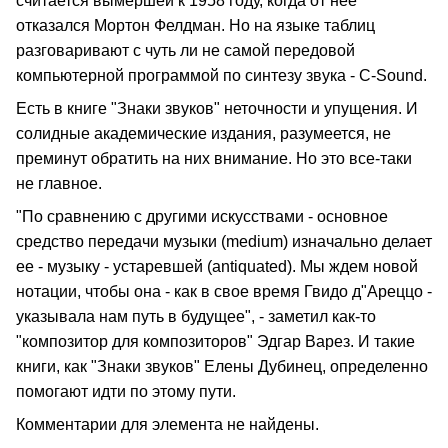
считается вымершей к 1958 году, когда от нее
отказался Мортон Фелдман. Но на языке таблиц
разговаривают с чуть ли не самой передовой
компьютерной программой по синтезу звука - C-Sound.
Есть в книге "Знаки звуков" неточности и упущения. И
солидные академические издания, разумеется, не
преминут обратить на них внимание. Но это все-таки
не главное.
"По сравнению с другими искусствами - основное
средство передачи музыки (medium) изначально делает
ее - музыку - устаревшей (antiquated). Мы ждем новой
нотации, чтобы она - как в свое время Гвидо д"Ареццо -
указывала нам путь в будущее", - заметил как-то
"композитор для композиторов" Эдгар Варез. И такие
книги, как "Знаки звуков" Елены Дубинец, определенно
помогают идти по этому пути.
Комментарии для элемента не найдены.