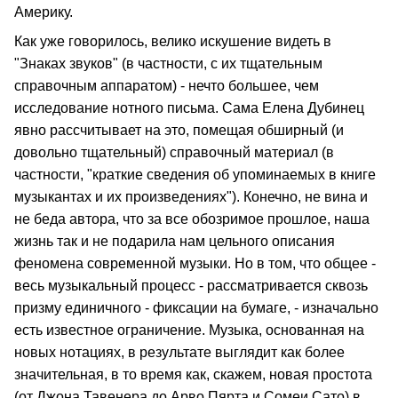
Америку.
Как уже говорилось, велико искушение видеть в
"Знаках звуков" (в частности, с их тщательным
справочным аппаратом) - нечто большее, чем
исследование нотного письма. Сама Елена Дубинец
явно рассчитывает на это, помещая обширный (и
довольно тщательный) справочный материал (в
частности, "краткие сведения об упоминаемых в книге
музыкантах и их произведениях"). Конечно, не вина и
не беда автора, что за все обозримое прошлое, наша
жизнь так и не подарила нам цельного описания
феномена современной музыки. Но в том, что общее -
весь музыкальный процесс - рассматривается сквозь
призму единичного - фиксации на бумаге, - изначально
есть известное ограничение. Музыка, основанная на
новых нотациях, в результате выглядит как более
значительная, в то время как, скажем, новая простота
(от Джона Тавенера до Арво Пярта и Сомеи Сато) в