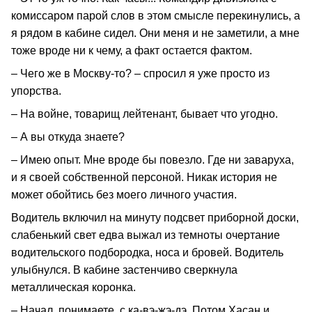
комиссаром парой слов в этом смысле перекинулись, а
я рядом в кабине сидел. Они меня и не заметили, а мне
тоже вроде ни к чему, а факт остается фактом.
– Чего же в Москву-то? – спросил я уже просто из
упорства.
– На войне, товарищ лейтенант, бывает что угодно.
– А вы откуда знаете?
– Имею опыт. Мне вроде бы повезло. Где ни заваруха,
и я своей собственной персоной. Никак история не
может обойтись без моего личного участия.
Водитель включил на минуту подсвет приборной доски,
слабенький свет едва выжал из темноты очертание
водительского подбородка, носа и бровей. Водитель
улыбнулся. В кабине застенчиво сверкнула
металлическая коронка.
– Начал, понимаете, с ка-вэ-жэ-дэ. Потом Хасан и