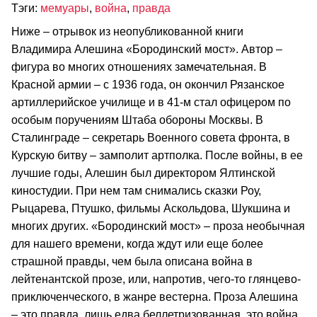
Тэги:
мемуары
,
война
,
правда
Ниже – отрывок из неопубликованной книги
Владимира Алешина «Бородинский мост». Автор –
фигура во многих отношениях замечательная. В
Красной армии – с 1936 года, он окончил Рязанское
артиллерийское училище и в 41-м стал офицером по
особым поручениям Штаба обороны Москвы. В
Сталинграде – секретарь Военного совета фронта, в
Курскую битву – замполит артполка. После войны, в ее
лучшие годы, Алешин был директором Ялтинской
киностудии. При нем там снимались сказки Роу,
Рыцарева, Птушко, фильмы Аскольдова, Шукшина и
многих других. «Бородинский мост» – проза необычная
для нашего времени, когда ждут или еще более
страшной правды, чем была описана война в
лейтенантской прозе, или, напротив, чего-то глянцево-
приключенческого, в жанре вестерна. Проза Алешина
– это правда, лишь едва беллетризованная, это война