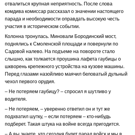
отвалиться крупная неприятность. После слова
комдива комиссар рассказал о значении настоящего
парада и необходимости оправдать высокую честь
участия в историческом событии.
Колонна тронулась. Миновали Бородинский мост,
поднялись к Смоленской площади и повернули по
Садовой налево. На подъеме на повороте стало
слышно, как толкается проушина лафета гаубицы о
шкворень крепежного устройства на кузове машины.
Перед глазами назойливо маячил беловатый дульный
чехол первого орудия.
– Не потеряем гаубицу? – спросил я шутливо у
водителя.
– Не потеряем, – уверенно ответил он и тут же
подхватил шутку, – если потеряем – кто-нибудь
подберет. Такая штука на войне всегда пригодится.
– А вы знаете, что сегодня будет парад войск и мы в