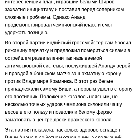
интереснейший план, игравший белыми Широв
захватил инициативу и поставил перед соперником
сложные проблемы. Однако Ананд
продемонстрировал чемпионский класс и смог
удержать позицию.
Во второй партии индийский гроссмейстер сам бросил
рижанину перчатку и предложил помериться силами в
острейшем разветвлении так называемой
антимосковской системы, послужившей Ананду верой
и правдой в боннском матче за шахматную корону
против Владимира Крамника. В этот раз белые
принадлежали самому Виши, а первым ушел в сторону
его противник. Положение казалось неясным, но
несколько точных ударов чемпиона склонили чашу
весов в его пользу и позволили белому ферзю
заматовать в центре доски вражеского короля.
Эта партия показала, насколько здорово оснащен
Виши Ананд в дебютном отношении, а следующий