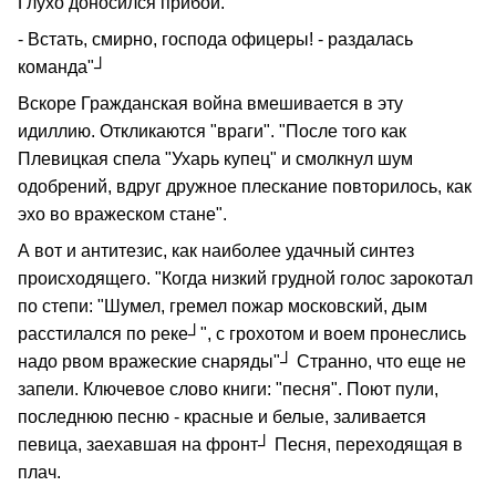
Глухо доносился прибой.
- Встать, смирно, господа офицеры! - раздалась
команда"┘
Вскоре Гражданская война вмешивается в эту
идиллию. Откликаются "враги". "После того как
Плевицкая спела "Ухарь купец" и смолкнул шум
одобрений, вдруг дружное плескание повторилось, как
эхо во вражеском стане".
А вот и антитезис, как наиболее удачный синтез
происходящего. "Когда низкий грудной голос зарокотал
по степи: "Шумел, гремел пожар московский, дым
расстилался по реке┘", с грохотом и воем пронеслись
надо рвом вражеские снаряды"┘ Странно, что еще не
запели. Ключевое слово книги: "песня". Поют пули,
последнюю песню - красные и белые, заливается
певица, заехавшая на фронт┘ Песня, переходящая в
плач.