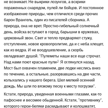
не возникает. Не выкрики лозунгов, а вскрики
пораженных снарядом, пулей ли бойцов. И постоянное
изображение природы, чем отличился среди прочих
барон Врангель, один из писателей сборника. А
природа, она не врет. Яростно-гибельный солнечный
день, войска вступают в город, барышни в кружевах,
церковный звон. Свет и тепло предваряют стужу,
отступление, новое кровопролитие, да и с неба хлещет,
как из ведра. И не воодушевление, а скорбь
овладевает душой. "Пулеметы наши все еще строчат.
Над нами поют красные пули┘ Я оглянулся назад.
Мост был охвачен пламенем, две лодки неслись вниз
по течению, а остальные, разорвавшись на две части,
колыхались у нашего берега. Шел мелкий осенний
дождь. Мы шли по вязкому песку к месту погрузки".
Кстати, природа, увиденная военными глазами, как-то
пафоснее и весомее обыденной. Кстати, "противнику",
которого герои-беляки раскидывают и колошматят,