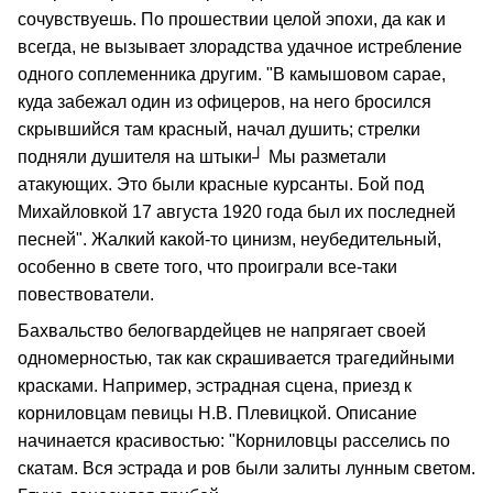
сочувствуешь. По прошествии целой эпохи, да как и
всегда, не вызывает злорадства удачное истребление
одного соплеменника другим. "В камышовом сарае,
куда забежал один из офицеров, на него бросился
скрывшийся там красный, начал душить; стрелки
подняли душителя на штыки┘ Мы разметали
атакующих. Это были красные курсанты. Бой под
Михайловкой 17 августа 1920 года был их последней
песней". Жалкий какой-то цинизм, неубедительный,
особенно в свете того, что проиграли все-таки
повествователи.
Бахвальство белогвардейцев не напрягает своей
одномерностью, так как скрашивается трагедийными
красками. Например, эстрадная сцена, приезд к
корниловцам певицы Н.В. Плевицкой. Описание
начинается красивостью: "Корниловцы расселись по
скатам. Вся эстрада и ров были залиты лунным светом.