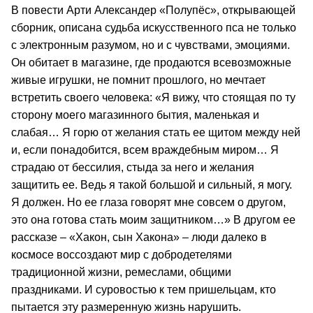
В повести Арти Александер «Полупёс», открывающей
сборник, описана судьба искусственного пса не только
с электронным разумом, но и с чувствами, эмоциями.
Он обитает в магазине, где продаются всевозможные
живые игрушки, не помнит прошлого, но мечтает
встретить своего человека: «Я вижу, что стоящая по ту
сторону моего магазинного бытия, маленькая и
слабая… Я горю от желания стать ее щитом между ней
и, если понадобится, всем враждебным миром… Я
страдаю от бессилия, стыда за него и желания
защитить ее. Ведь я такой большой и сильный, я могу.
Я должен. Но ее глаза говорят мне совсем о другом,
это она готова стать моим защитником…» В другом ее
рассказе – «Хакон, сын Хакона» – люди далеко в
космосе воссоздают мир с добродетелями
традиционной жизни, ремеслами, общими
праздниками. И суровостью к тем пришельцам, кто
пытается эту размеренную жизнь нарушить.