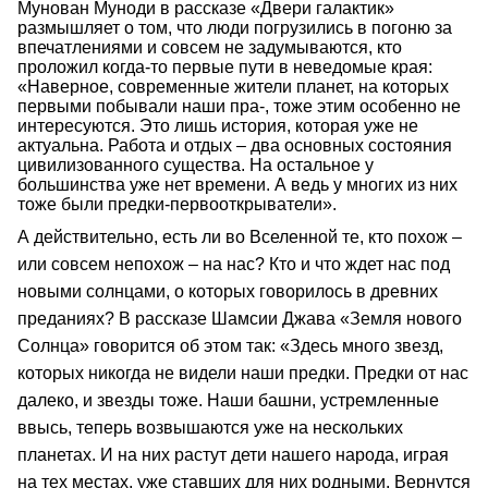
Мунован Муноди в рассказе «Двери галактик»
размышляет о том, что люди погрузились в погоню за
впечатлениями и совсем не задумываются, кто
проложил когда-то первые пути в неведомые края:
«Наверное, современные жители планет, на которых
первыми побывали наши пра-, тоже этим особенно не
интересуются. Это лишь история, которая уже не
актуальна. Работа и отдых – два основных состояния
цивилизованного существа. На остальное у
большинства уже нет времени. А ведь у многих из них
тоже были предки-первооткрыватели».
А действительно, есть ли во Вселенной те, кто похож –
или совсем непохож – на нас? Кто и что ждет нас под
новыми солнцами, о которых говорилось в древних
преданиях? В рассказе Шамсии Джава «Земля нового
Солнца» говорится об этом так: «Здесь много звезд,
которых никогда не видели наши предки. Предки от нас
далеко, и звезды тоже. Наши башни, устремленные
ввысь, теперь возвышаются уже на нескольких
планетах. И на них растут дети нашего народа, играя
на тех местах, уже ставших для них родными. Вернутся