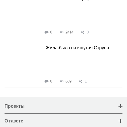
0
2414
0
Жила-была натянутая Струна
0
689
1
Проекты
О газете