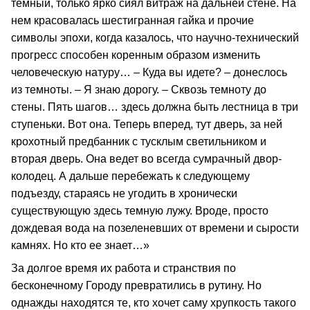
темный, только ярко сиял витраж на дальней стене. На
нем красовалась шестигранная гайка и прочие
символы эпохи, когда казалось, что научно-технический
прогресс способен коренным образом изменить
человеческую натуру… – Куда вы идете? – донеслось
из темноты. – Я знаю дорогу. – Сквозь темноту до
стены. Пять шагов… здесь должна быть лестница в три
ступеньки. Вот она. Теперь вперед, тут дверь, за ней
крохотный предбанник с тусклым светильником и
вторая дверь. Она ведет во всегда сумрачный двор-
колодец. А дальше перебежать к следующему
подъезду, стараясь не угодить в хронически
существующую здесь темную лужу. Вроде, просто
дождевая вода на позеленевших от времени и сырости
камнях. Но кто ее знает…»
За долгое время их работа и странствия по
бесконечному Городу превратились в рутину. Но
однажды находятся те, кто хочет саму хрупкость такого