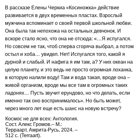
В рассказе Елены Черкиа «Косиножка» действие
развивается в двух временных пластах. Взрослый
мужчина вспоминает о своей первой школьной любви.
Она была так непохожа на остальных девчонок. И
вскоре стало ясно, что она не отсюда: «…Я испугался.
Но совсем не так, чтоб сперва сгоряча выбрал, а потом
остыл и хоба… увидел. Нет! Испугался того, какой я
дурной и слабый. И нафига я им там, а? У них океан на
целую планету, и это ведь не просто огромная лоханка,
в которую налили воду! Там и вода такая, вроде она –
живой организм, вроде мы все там в огромных таких
ладонях… Пусть звучит ерундово, но что делать, если
именно так оно воспринималось». Но быть может,
через много лет еще есть шанс на новую встречу?
Космос не для всех: Антология.
Сост. Алекс Громов.– М.:
Терраарт, Амрита-Русь, 2024. –
512 с. (Terraart).