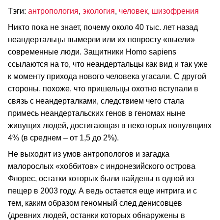
Тэги:
антропология
,
экология
,
человек
,
шизофрения
Никто пока не знает, почему около 40 тыс. лет назад
неандертальцы вымерли или их попросту «выели»
современные люди. Защитники Homo sapiens
ссылаются на то, что неандертальцы как вид и так уже
к моменту прихода нового человека угасали. С другой
стороны, похоже, что пришельцы охотно вступали в
связь с неандерталками, следствием чего стала
примесь неандертальских генов в геномах ныне
живущих людей, достигающая в некоторых популяциях
4% (в среднем – от 1,5 до 2%).
Не выходит из умов антропологов и загадка
малорослых «хоббитов» с индонезийского острова
Флорес, остатки которых были найдены в одной из
пещер в 2003 году. А ведь остается еще интрига и с
тем, каким образом геномный след денисовцев
(древних людей, останки которых обнаружены в