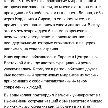
генома. К тому же как африканские мигранты, так и
исторические завоеватели, по мнению авторов статьи,
проходили либо побережьем нынешнего Ливана, либо
через Иорданию и Сирию, то есть восточнее, лишь
временно останавливаясь в своем движении. В силу
этого у землепроходцев было мало времени и
возможностей вступления в половые контакты с
неандертальцами, которые скрывались в пещерах,
например, на севере Израиля.
Иная картина наблюдалась в Европе и Центрально-
Восточной Азии, где частота скрещиваний резко
увеличивалась. К тому же в регион обитания друзов
был постоянный приток новых мигрантов из Африки,
приносивших с собой «незапятнанный» геном
современных людей.
Выводы коллег подтвердил Йельский университет в г.
Нью-Хейвен, сотрудничавший с Университетом Чикаго.
Их сотрудники обследовали 2455 образцов ДНК,