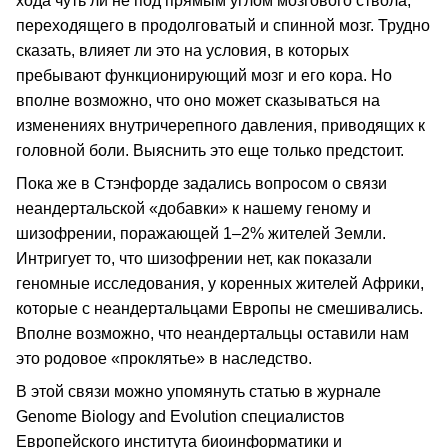
хода чуть ли не под прямым углом мозгового ствола,
переходящего в продолговатый и спинной мозг. Трудно
сказать, влияет ли это на условия, в которых
пребывают функционирующий мозг и его кора. Но
вполне возможно, что оно может сказываться на
изменениях внутричерепного давления, приводящих к
головной боли. Выяснить это еще только предстоит.
Пока же в Стэнфорде задались вопросом о связи
неандертальской «добавки» к нашему геному и
шизофрении, поражающей 1–2% жителей Земли.
Интригует то, что шизофрении нет, как показали
геномные исследования, у коренных жителей Африки,
которые с неандертальцами Европы не смешивались.
Вполне возможно, что неандертальцы оставили нам
это родовое «проклятье» в наследство.
В этой связи можно упомянуть статью в журнале
Genome Biology and Evolution специалистов
Европейского института биоинформатики и