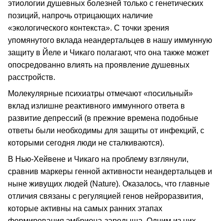
этиологии душевных болезней только с генетических
позиций, напрочь отрицающих наличие
«экологического контекста». С точки зрения
упомянутого вклада неандертальцев в нашу иммунную
защиту в Йеле и Чикаго полагают, что она также может
опосредованно влиять на проявление душевных
расстройств.
Молекулярные психиатры отмечают «посильный»
вклад излишне реактивного иммунного ответа в
развитие депрессий (в прежние времена подобные
ответы были необходимы для защиты от инфекций, с
которыми сегодня люди не сталкиваются).
В Нью-Хейвене и Чикаго на проблему взглянули,
сравнив маркеры генной активности неандертальцев и
ныне живущих людей (Nature). Оказалось, что главные
отличия связаны с регуляцией генов нейроразвития,
которые активны на самых ранних этапах
формирования эмбриона-зародыша. Одним из них