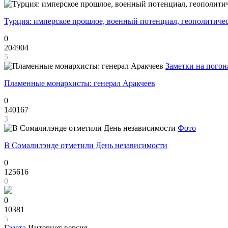
Турция: имперское прошлое, военный потенциал, геополитиче
0
204904
5
Заметки на погон
Пламенные монархисты: генерал Аракчеев
0
140167
3
Фото
В Сомалилэнде отметили День независимости
0
125616
0
0
10381
5
Газета
Интернет-версия