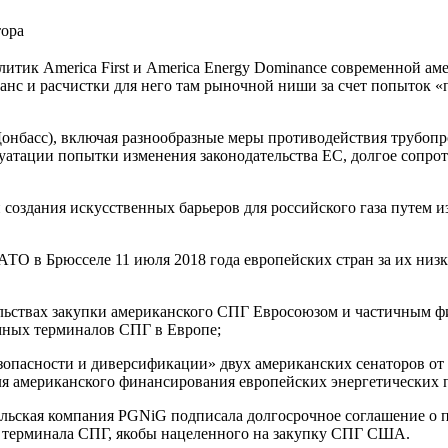
тора
литик America First и America Energy Dominance современной а
нс и расчистки для него там рыночной ниши за счет попыток «
Донбасс), включая разнообразные меры противодействия трубопр
уатации попытки изменения законодательства ЕС, долгое сопро
 создания искусственных барьеров для российского газа путем 
О в Брюсселе 11 июля 2018 года европейских стран за их низки
ельствах закупки американского СПГ Евросоюзом и частичным ф
мных терминалов СПГ в Европе;
опасности и диверсификации» двух американских сенаторов от 10
ля американского финансирования европейских энергетических 
 польская компания PGNiG подписала долгосрочное соглашение 
го терминала СПГ, якобы нацеленного на закупку СПГ США.