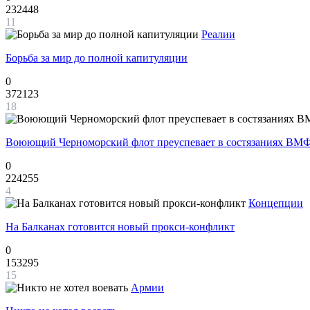
232448
11
Реалии
Борьба за мир до полной капитуляции
0
372123
18
Воюющий Черноморский флот преуспевает в состязаниях ВМФ
0
224255
4
Концепции
На Балканах готовится новый прокси-конфликт
0
153295
15
Армии