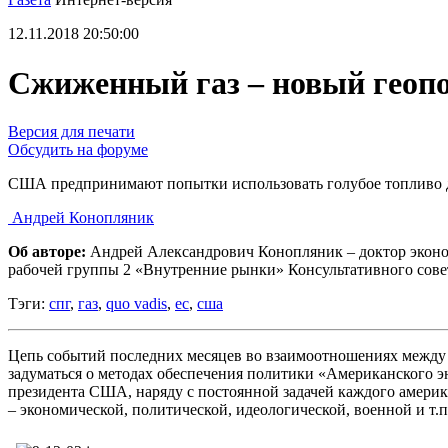
12.11.2018 20:50:00
Сжиженный газ – новый геоп
Версия для печати
Обсудить на форуме
США предпринимают попытки использовать голубое топливо д
Андрей Конопляник
Об авторе:
Андрей Александрович Конопляник – доктор эконом
рабочей группы 2 «Внутренние рынки» Консультативного совет
Тэги:
спг
,
газ
,
quo vadis
,
ес
,
сша
Цепь событий последних месяцев во взаимоотношениях между 
задуматься о методах обеспечения политики «Американского э
президента США, наряду с постоянной задачей каждого америк
– экономической, политической, идеологической, военной и т.п.