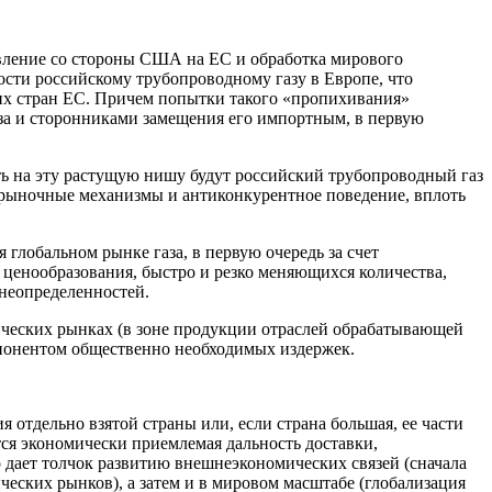
вление со стороны США на ЕС и обработка мирового
сти российскому трубопроводному газу в Европе, что
гих стран ЕС. Причем попытки такого «пропихивания»
аза и сторонниками замещения его импортным, в первую
ать на эту растущую нишу будут российский трубопроводный газ
рыночные механизмы и антиконкурентное поведение, вплоть
глобальном рынке газа, в первую очередь за счет
ценообразования, быстро и резко меняющихся количества,
 неопределенностей.
тических рынках (в зоне продукции отраслей обрабатывающей
мпонентом общественно необходимых издержек.
отдельно взятой страны или, если страна большая, ее части
ся экономически приемлемая дальность доставки,
 дает толчок развитию внешнеэкономических связей (сначала
еских рынков), а затем и в мировом масштабе (глобализация