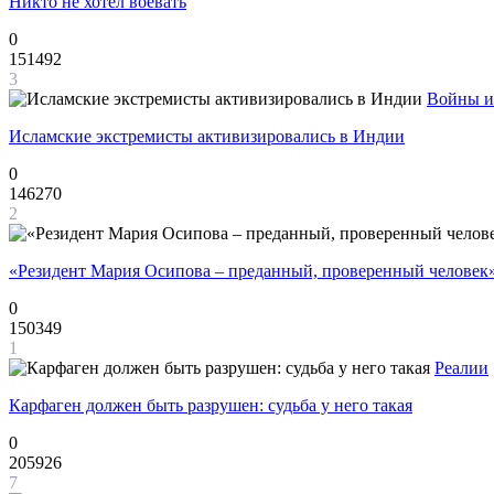
Никто не хотел воевать
0
151492
3
Войны и
Исламские экстремисты активизировались в Индии
0
146270
2
«Резидент Мария Осипова – преданный, проверенный человек
0
150349
1
Реалии
Карфаген должен быть разрушен: судьба у него такая
0
205926
7