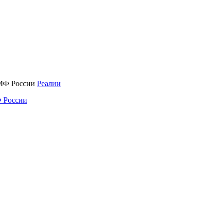
Реалии
 России