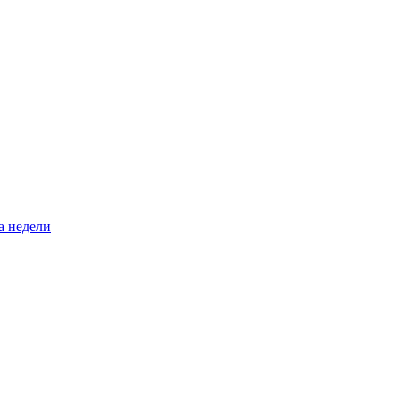
а недели