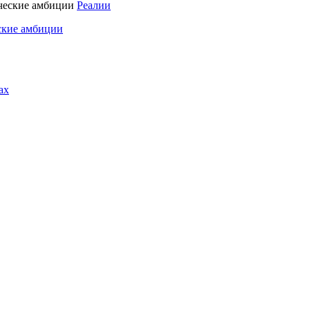
Реалии
ские амбиции
ах