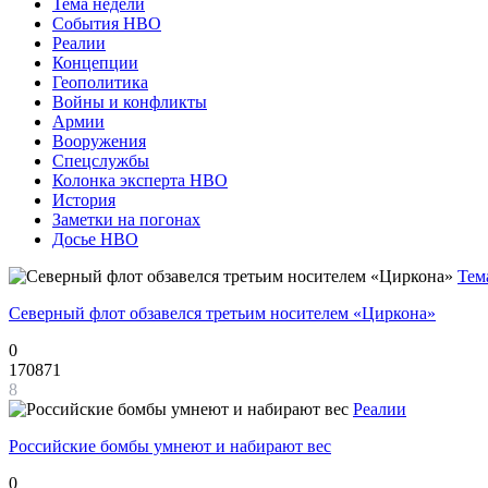
Тема недели
События НВО
Реалии
Концепции
Геополитика
Войны и конфликты
Армии
Вооружения
Спецслужбы
Колонка эксперта НВО
История
Заметки на погонах
Досье НВО
Тем
Северный флот обзавелся третьим носителем «Циркона»
0
170871
8
Реалии
Российские бомбы умнеют и набирают вес
0