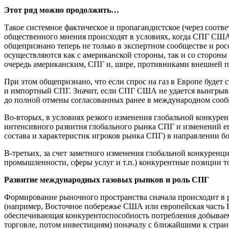
Этот ряд можно продолжить…
Такое системное фактическое и пропагандистское (через соо
общественного мнения происходят в условиях, когда СПГ США,
общепризнано теперь не только в экспертном сообществе и ро
осуществляются как с американской стороны, так и со сторон
очередь американским, СПГ и, шире, противниками внешней по
При этом общепризнано, что если спрос на газ в Европе будет
и импортный СПГ. Значит, если СПГ США не удается выигрыва
до полной отмены согласованных ранее в международном сооб
Во-вторых, в условиях резкого изменения глобальной конкурен
интенсивного развития глобального рынка СПГ и изменений ег
состава и характеристик игроков рынка СПГ) в направлении б
В-третьих, за счет заметного изменения глобальной конкуренц
промышленности, сферы услуг и т.п.) конкурентные позиции 
Развитие международных газовых рынков и роль СПГ
Формирование рыночного пространства сначала происходит в ра
(например, Восточное побережье США или европейская часть Р
обеспечивающая конкурентоспособность потребления добываемо
торговле, потом инвестициям) поначалу с ближайшими к стран