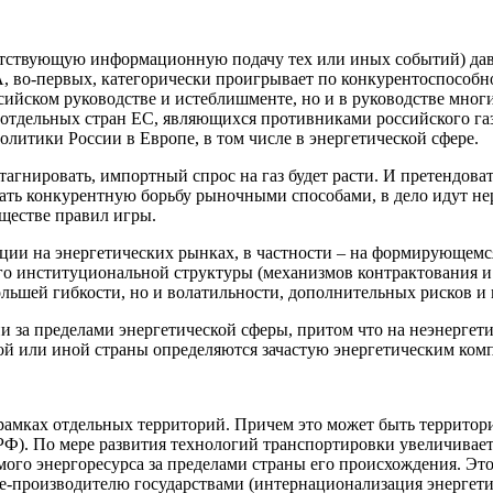
тветствующую информационную подачу тех или иных событий) да
 во-первых, категорически проигрывает по конкурентоспособно
ссийском руководстве и истеблишменте, но и в руководстве мно
ы отдельных стран ЕС, являющихся противниками российского г
литики России в Европе, в том числе в энергетической сфере.
 стагнировать, импортный спрос на газ будет расти. И претендов
ть конкурентную борьбу рыночными способами, в дело идут не
ществе правил игры.
ции на энергетических рынках, в частности – на формирующемся 
о институциональной структуры (механизмов контрактования и 
ольшей гибкости, но и волатильности, дополнительных рисков и
ии за пределами энергетической сферы, притом что на неэнерге
той или иной страны определяются зачастую энергетическим ко
мках отдельных территорий. Причем это может быть территория 
Ф). По мере развития технологий транспортировки увеличивает
го энергоресурса за пределами страны его происхождения. Это
е-производителю государствами (интернационализация энергетич