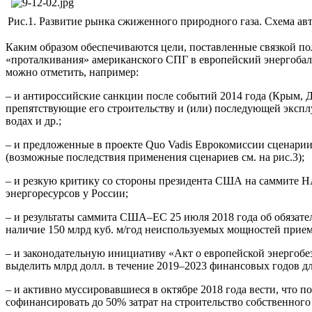
Рис.1. Развитие рынка сжиженного природного газа. Схема ав
Каким образом обеспечиваются цели, поставленные связкой по
«проталкивания» американского СПГ в европейский энергобала
можно отметить, например:
– и антироссийские санкции после событий 2014 года (Крым, 
препятствующие его строительству и (или) последующей экспл
водах и др.;
– и предложенные в проекте Quo Vadis Еврокомиссии сценарии
(возможные последствия применения сценариев см. на рис.3);
– и резкую критику со стороны президента США на саммите НАТ
энергоресурсов у России;
– и результаты саммита США–ЕС 25 июля 2018 года об обязат
наличие 150 млрд куб. м/год неиспользуемых мощностей прие
– и законодательную инициативу «Акт о европейской энергобез
выделить млрд долл. в течение 2019–2023 финансовых годов д
– и активно муссировавшиеся в октябре 2018 года вести, что
софинансировать до 50% затрат на строительство собственно