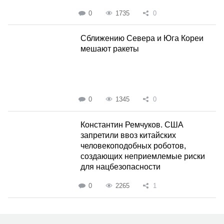
0
1735
0
Сближению Севера и Юга Кореи
мешают ракеты
0
1345
0
Константин Ремчуков. США
запретили ввоз китайских
человекоподобных роботов,
создающих неприемлемые риски
для нацбезопасности
0
2265
1