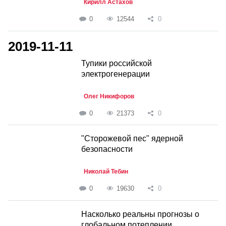
Кирилл Астахов
0
12544
0
2019-11-11
Тупики российской
электрогенерации
Олег Никифоров
0
21373
0
"Сторожевой пес" ядерной
безопасности
Николай Тебин
0
19630
0
Насколько реальны прогнозы о
глобальном потеплении