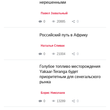
нерешенными
Павел Завальный
0
20885
0
Российский путь в Африку
Наталья Спивак
0
21004
0
Голубое топливо месторождения
Yakaar-Teranga будет
приоритетным для сенегальского
рынка
Борис Николаев
0
13289
0