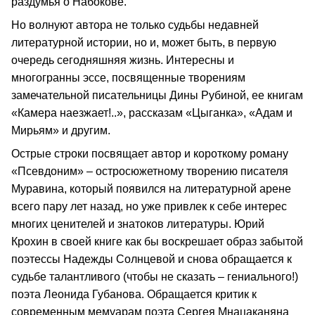
раздумья о Набокове.
Но волнуют автора не только судьбы недавней
литературной истории, но и, может быть, в первую
очередь сегодняшняя жизнь. Интересны и
многогранны эссе, посвященные творениям
замечательной писательницы Дины Рубиной, ее книгам
«Камера наезжает!..», рассказам «Цыганка», «Адам и
Мирьям» и другим.
Острые строки посвящает автор и короткому роману
«Псевдоним» – остросюжетному творению писателя
Муравина, который появился на литературной арене
всего пару лет назад, но уже привлек к себе интерес
многих ценителей и знатоков литературы. Юрий
Крохин в своей книге как бы воскрешает образ забытой
поэтессы Надежды Солнцевой и снова обращается к
судьбе талантливого (чтобы не сказать – гениального!)
поэта Леонида Губанова. Обращается критик к
современным мемуарам поэта Сергея Мнацаканяна