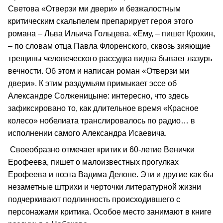
Светова «Отверзи ми двери» и безжалостным
критическим скальпелем препарирует героя этого
романа – Льва Ильича Гольцева. «Ему, – пишет Крохин,
– по словам отца Павла Флоренского, сквозь зияющие
трещины человеческого рассудка видна бывает лазурь
вечности. Об этом и написан роман «Отверзи ми
двери». К этим раздумьям примыкает эссе об
Александре Солженицыне: интересно, что здесь
зафиксировано то, как длительное время «Красное
колесо» нобелиата транслировалось по радио… в
исполнении самого Александра Исаевича.
Своеобразно отмечает критик и 60-летие Венички
Ерофеева, пишет о малоизвестных прогулках
Ерофеева и поэта Вадима Делоне. Эти и другие как бы
незаметные штрихи и черточки литературной жизни
подчеркивают подлинность происходившего с
персонажами критика. Особое место занимают в книге