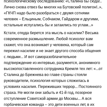
психологическому обследованию: «Сталина бы сюда!..
Лично снова отвез бы многих на Бутовский полигон!..»,
«ГКЧП надо было разобраться с двумя сотнями
человек – Ельциным, Собчаком, Гайдаром и другими,
остальные испугались бы и затаились по углам...»
Кстати, откуда берется эта мысль о насилии? Весьма
современное размышление. Любой психолог вам
скажет, что она возникает у человека, который сам
пережил насилие и не знает другого способа общения
с людьми... И вот саморазоблачительное
подтверждение из интервью, разумеется, анонимного
высокопоставленного сотрудника Кремля тех лет: «...от
Сталина до Брежнева во главе страны стояли
руководители, психология которых сложилась в
условиях насилия. Переживших террор... Постоянного
страха. Не могли они забыть и 41-й год, позорное
отступление Советской армии до Москвы... А вся
горбачевская команда – это дети военных лет, в их