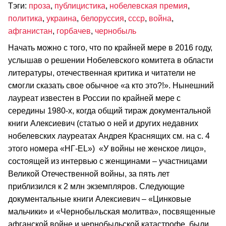
Тэги:
проза
,
публицистика
,
нобелевская премия
,
политика
,
украина
,
белоруссия
,
ссср
,
война
,
афганистан
,
горбачев
,
чернобыль
Начать можно с того, что по крайней мере в 2016 году,
услышав о решении Нобелевского комитета в области
литературы, отечественная критика и читатели не
смогли сказать свое обычное «а кто это?!». Нынешний
лауреат известен в России по крайней мере с
середины 1980-х, когда общий тираж документальной
книги Алексиевич (статью о ней и других недавних
нобелевских лауреатах Андрея Краснящих см. на с. 4
этого номера «НГ-EL») «У войны не женское лицо»,
состоящей из интервью с женщинами – участницами
Великой Отечественной войны, за пять лет
приблизился к 2 млн экземпляров. Следующие
документальные книги Алексиевич – «Цинковые
мальчики» и «Чернобыльская молитва», посвященные
афганской войне и чернобыльской катастрофе, были