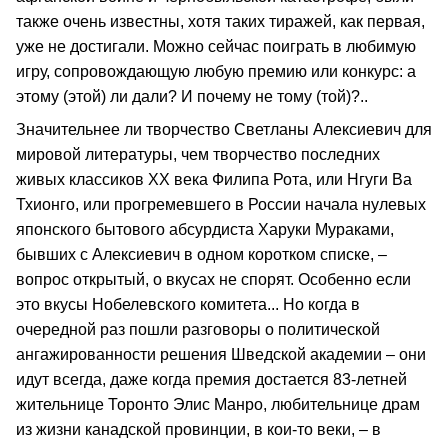
также очень известны, хотя таких тиражей, как первая,
уже не достигали. Можно сейчас поиграть в любимую
игру, сопровождающую любую премию или конкурс: а
этому (этой) ли дали? И почему не тому (той)?..
Значительнее ли творчество Светланы Алексиевич для
мировой литературы, чем творчество последних
живых классиков ХХ века Филипа Рота, или Нгуги Ва
Тхионго, или прогремевшего в России начала нулевых
японского бытового абсурдиста Харуки Мураками,
бывших с Алексиевич в одном коротком списке, –
вопрос открытый, о вкусах не спорят. Особенно если
это вкусы Нобелевского комитета... Но когда в
очередной раз пошли разговоры о политической
ангажированности решения Шведской академии – они
идут всегда, даже когда премия достается 83-летней
жительнице Торонто Элис Манро, любительнице драм
из жизни канадской провинции, в кои-то веки, – в