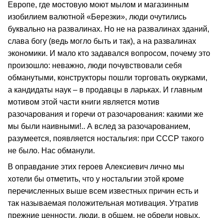
Европе, где мостовую моют мылом и магазинным
изобилием валютной «Березки», люди очутились
буквально на развалинах. Но не на развалинах зданий,
слава богу (ведь могло быть и так), а на развалинах
экономики. И мало кто задавался вопросом, почему это
произошло: неважно, люди почувствовали себя
обманутыми, конструкторы пошли торговать окурками,
а кандидаты наук – в продавцы в ларьках. И главным
мотивом этой части книги является мотив
разочарования и горечи от разочарования: какими же
мы были наивными!.. А вслед за разочарованием,
разумеется, появляется ностальгия: при СССР такого
не было. Нас обманули.
В оправдание этих героев Алексиевич лично мы
хотели бы отметить, что у ностальгии этой кроме
перечисленных выше всем известных причин есть и
так называемая положительная мотивация. Утратив
прежние ценности, люди, в общем, не обрели новых.