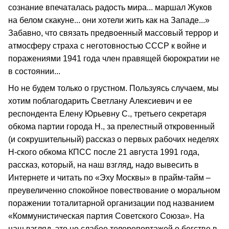
сознание впечаталась радость мира... маршал Жуков
на белом скакуне... они хотели жить как на Западе...»
Забавно, что связать предвоенный массовый террор и
атмосферу страха с неготовностью СССР к войне и
поражениями 1941 года член правящей бюрократии не
в состоянии...
Но не будем только о грустном. Пользуясь случаем, мы
хотим поблагодарить Светлану Алексиевич и ее
респондента Елену Юрьевну С., третьего секретаря
обкома партии города Н., за прелестный откровенный
(и сокрушительный) рассказ о первых рабочих неделях
Н-ского обкома КПСС после 21 августа 1991 года,
рассказ, который, на наш взгляд, надо вывесить в
Интернете и читать по «Эху Москвы» в прайм-тайм –
преувеличенно спокойное повествование о моральном
поражении тоталитарной организации под названием
«Коммунистическая партия Советского Союза». На
наш взгляд, это не слабее телерепортажей о бегстве в