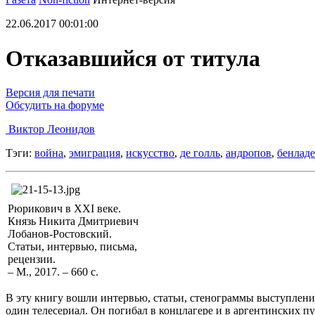
22.06.2017 00:01:00
Отказавшийся от титула
Версия для печати
Обсудить на форуме
Виктор Леонидов
Тэги:
война
,
эмиграция
,
искусство
,
де голль
,
андропов
,
бенлад
Рюрикович в ХХI веке.
Князь Никита Дмитриевич
Лобанов-Ростовский.
Статьи, интервью, письма,
рецензии.
– М., 2017. – 660 с.
В эту книгу вошли интервью, статьи, стенограммы выступлени
один телесериал. Он погибал в концлагере и в аргентинских п