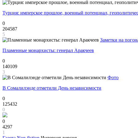
Турция: имперское прошлое, военный потенциал, геополитиче
0
204587
5
Заметки на погон
Пламенные монархисты: генерал Аракчеев
0
140109
3
Фото
В Сомалилэнде отметили День независимости
0
125432
0
0
4297
1
Газета
Non-fiction
Интернет-версия