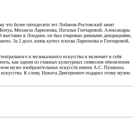
му что более пятидесяти лет Лобанов-Ростовский занят
 Бенуа, Михаила Ларионова, Натальи Гончаровой, Александры
й выставке в Лондоне, он был очарован дивными декорациями,
ено. За 2 долл. князь купил эскизы Ларионова и Гончаровой,
театрального и музыкального искусства и включает в себя
ить, как одним из главных культурных символов обновления
нном музее изобразительных искусств имени А.С. Пушкина.
 искусства. К слову, Никита Дмитриевич подарил этому музею