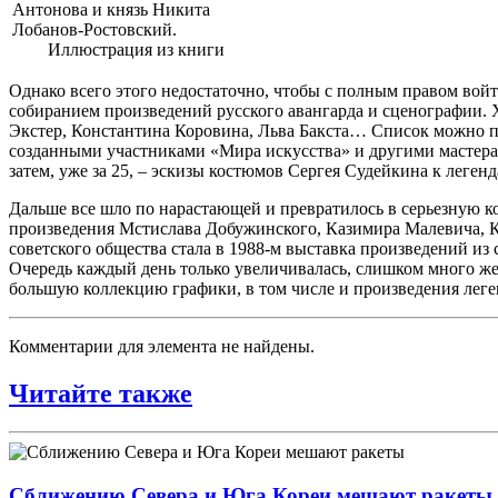
Антонова и князь Никита
Лобанов-Ростовский.
Иллюстрация из книги
Однако всего этого недостаточно, чтобы с полным правом войт
собиранием произведений русского авангарда и сценографии.
Экстер, Константина Коровина, Льва Бакста… Список можно пр
созданными участниками «Мира искусства» и другими мастерам
затем, уже за 25, – эскизы костюмов Сергея Судейкина к леге
Дальше все шло по нарастающей и превратилось в серьезную ко
произведения Мстислава Добужинского, Казимира Малевича, К
советского общества стала в 1988-м выставка произведений и
Очередь каждый день только увеличивалась, слишком много же
большую коллекцию графики, в том числе и произведения лег
Комментарии для элемента не найдены.
Читайте также
Сближению Севера и Юга Кореи мешают ракеты