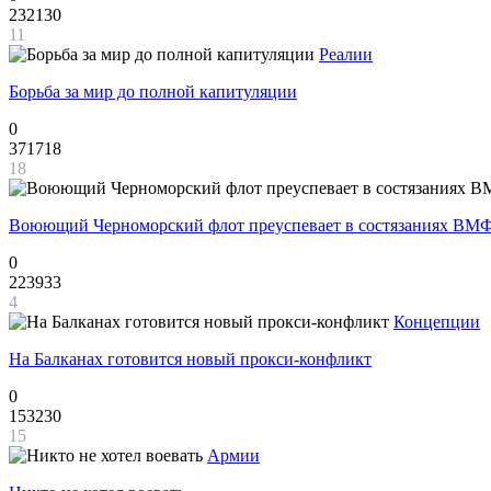
232130
11
Реалии
Борьба за мир до полной капитуляции
0
371718
18
Воюющий Черноморский флот преуспевает в состязаниях ВМФ
0
223933
4
Концепции
На Балканах готовится новый прокси-конфликт
0
153230
15
Армии