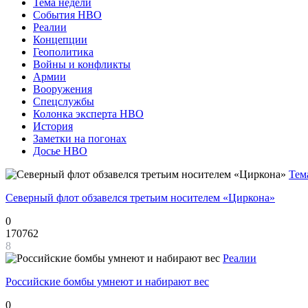
Тема недели
События НВО
Реалии
Концепции
Геополитика
Войны и конфликты
Армии
Вооружения
Спецслужбы
Колонка эксперта НВО
История
Заметки на погонах
Досье НВО
Тем
Северный флот обзавелся третьим носителем «Циркона»
0
170762
8
Реалии
Российские бомбы умнеют и набирают вес
0