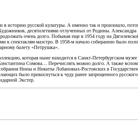
и в историю русской культуры. А именно так и произошло, пото
 Художников, десятилетиями отлученных от Родины. Александра
одолжать очень долго. Побывав еще в 1954 году на Дягилевско
и к спектаклям маэстро. В 1958-м начало собиранию было полож
ндарному балету «Петрушка».
ллекцию, которая ныне находится в Санкт-Петербургском музее 
онстантина Сомова… Перечислять можно долго. А также вспомн
з собрания Нины и Никиты Лобановых-Ростовских в Государстве
лающих было прикоснуться к чуду ранее запрещенного русского
ендарной Экстер.