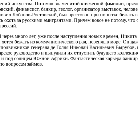
ений искусства. Потомок знаменитой княжеской фамилии, прямой
ский, финансист, банкир, геолог, организатор выставок, челове
анович Лобанов-Ростовский, был арестован при попытке бежать 
сь охота за русскими эмигрантами. Причем вовсе не потому, что
прессий.
 И через много лет, уже после наступления новых времен, Никит
 хотел бежать из коммунистического рая, переплыв море. Он д
 сподвижников генерала де Голля Николай Васильевич Вырубов,
арское руководство и вынудили их отпустить будущего коллекци
и и под солнцем Южной Африки. Фантастическая карьера банкир
 по вопросам займов.