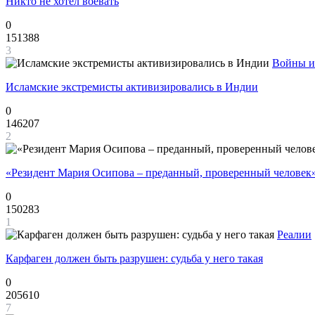
Никто не хотел воевать
0
151388
3
Войны и
Исламские экстремисты активизировались в Индии
0
146207
2
«Резидент Мария Осипова – преданный, проверенный человек
0
150283
1
Реалии
Карфаген должен быть разрушен: судьба у него такая
0
205610
7