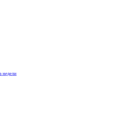
а недели