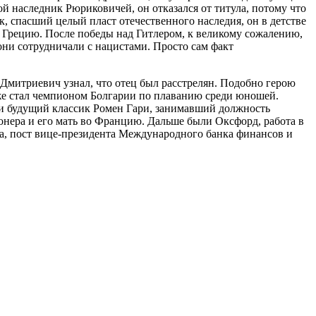
 наследник Рюриковичей, он отказался от титула, потому что
к, спасший целый пласт отечественного наследия, он в детстве
в Грецию. После победы над Гитлером, к великому сожалению,
 они сотрудничали с нацистами. Просто сам факт
а Дмитриевич узнал, что отец был расстрелян. Подобно герою
аже стал чемпионом Болгарии по плаванию среди юношей.
 и будущий классик Ромен Гари, занимавший должность
онера и его мать во Францию. Дальше были Оксфорд, работа в
а, пост вице-президента Международного банка финансов и