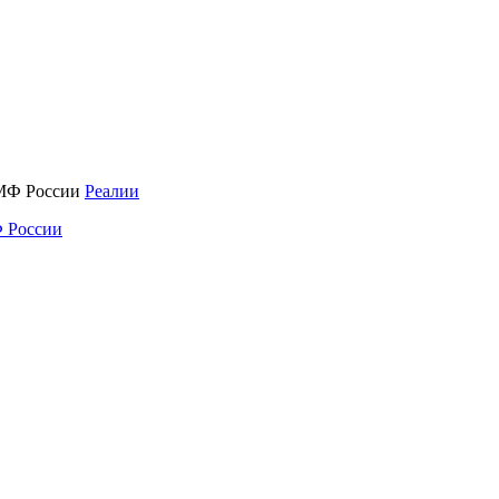
Реалии
 России