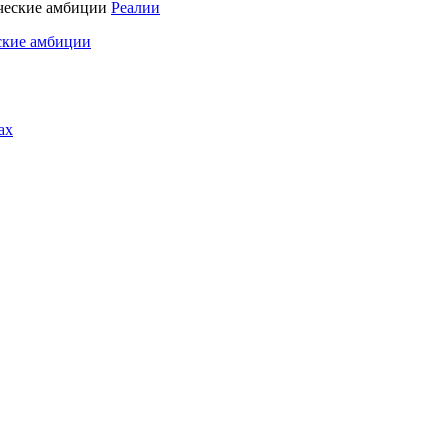
Реалии
ские амбиции
ах