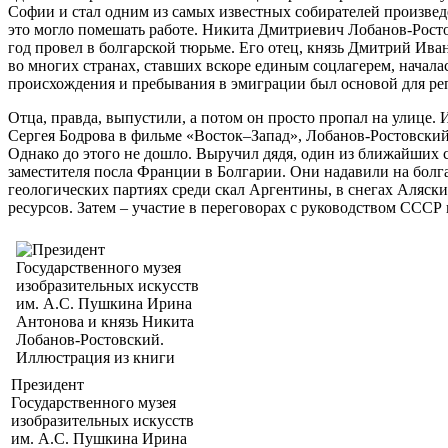
Софии и стал одним из самых известных собирателей произвед
это могло помешать работе. Никита Дмитриевич Лобанов-Ростов
год провел в болгарской тюрьме. Его отец, князь Дмитрий Ив
во многих странах, ставших вскоре единым соцлагерем, начала
происхождения и пребывания в эмиграции был основой для ре
Отца, правда, выпустили, а потом он просто пропал на улице.
Сергея Бодрова в фильме «Восток–Запад», Лобанов-Ростовский
Однако до этого не дошло. Выручил дядя, один из ближайших
заместителя посла Франции в Болгарии. Они надавили на болг
геологических партиях среди скал Аргентины, в снегах Аляск
ресурсов. Затем – участие в переговорах с руководством СССР
Президент
Государственного музея
изобразительных искусств
им. А.С. Пушкина Ирина