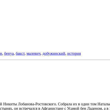
ен
,
бенуа
,
бакст
,
малевич
,
добужинский
,
история
й Никиты Лобанова-Ростовского. Собрала их в один том Наталь
устынях, он встречался в Афганистане с Усамой бен Ладеном, а