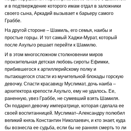
и в подтверждение которого имам отдал в заложники
своего сына, Аркадий вызывает к барьеру самого
Граббе.
На другой стороне – Шамиль, его семья, наибы и
простые горцы. И тот самый Хаджи-Мурат, который
после Ахульго решает перейти к Шамилю.
И в этом многосложном столкновении миров
пронзительная детская любовь сироты Ефимки,
прибившегося к артиллерийскому полку и
пытающегося спасти из мучительной блокады горскую
девочку. Спасти красавицу Муслимат, дочь наиба –
архитектора крепости Ахульго, ему не удалось. Ее,
раненную, увез Граббе, не сумевший взять Шамиля.
Он подарил девочку императрице, которая сделала ее
своей воспитанницей. Муслимат–Александру полюбил
великий князь Константин Николаевич, и кто знает, куда
бы вознесла ее судьба, если бы не ранняя смерть то ли