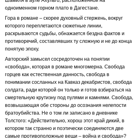
Шамиля в ауле Ахульго, расположенной на
одноименном горном плато в Дагестане.
Гора в романе – скорее духовный стержень, вокруг
которого переплетаются сюжетные линии,
раскрываются судьбы, обнажается бездна фактов и
противоречий, составлявших ту сложную и не до конца
понятую эпоху.
Авторский замысел сосредоточен на понятии
«свобода», которая в романе многомерна. Свобода
горцев как естественная данность, свобода в
понимании сосланных на Кавказ декабристов, свобода
солдата, ради которой он только и готов взбираться на
смертельную крутизну под пулями и камнями. Свобода,
возвышающая обе стороны до осознания нелепости
братоубийства. Не о том ли записано в дневнике
Толстого: «Действительно, хорош этот край дикий, в
котором так странно и поэтически соединяются две
самые противоположные вещи – война и свобода»?