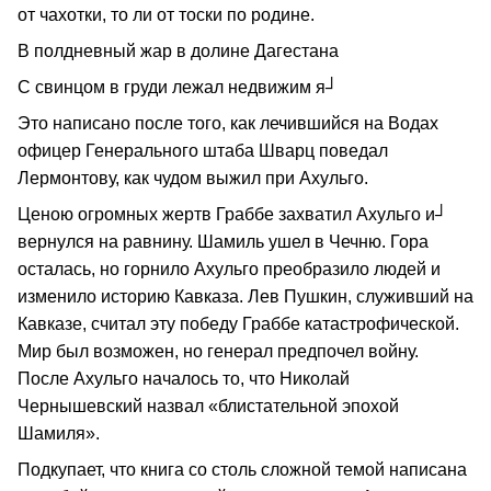
от чахотки, то ли от тоски по родине.
В полдневный жар в долине Дагестана
С свинцом в груди лежал недвижим я┘
Это написано после того, как лечившийся на Водах
офицер Генерального штаба Шварц поведал
Лермонтову, как чудом выжил при Ахульго.
Ценою огромных жертв Граббе захватил Ахульго и┘
вернулся на равнину. Шамиль ушел в Чечню. Гора
осталась, но горнило Ахульго преобразило людей и
изменило историю Кавказа. Лев Пушкин, служивший на
Кавказе, считал эту победу Граббе катастрофической.
Мир был возможен, но генерал предпочел войну.
После Ахульго началось то, что Николай
Чернышевский назвал «блистательной эпохой
Шамиля».
Подкупает, что книга со столь сложной темой написана