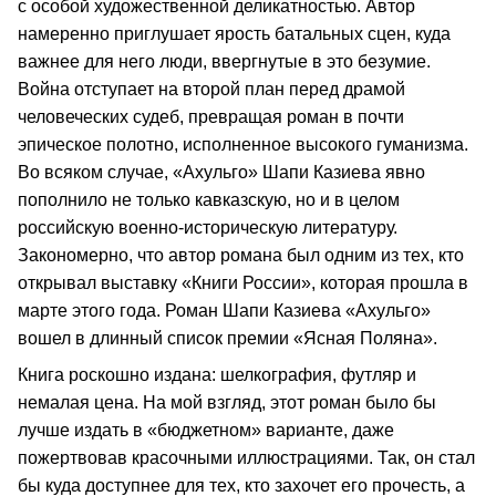
с особой художественной деликатностью. Автор
намеренно приглушает ярость батальных сцен, куда
важнее для него люди, ввергнутые в это безумие.
Война отступает на второй план перед драмой
человеческих судеб, превращая роман в почти
эпическое полотно, исполненное высокого гуманизма.
Во всяком случае, «Ахульго» Шапи Казиева явно
пополнило не только кавказскую, но и в целом
российскую военно-историческую литературу.
Закономерно, что автор романа был одним из тех, кто
открывал выставку «Книги России», которая прошла в
марте этого года. Роман Шапи Казиева «Ахульго»
вошел в длинный список премии «Ясная Поляна».
Книга роскошно издана: шелкография, футляр и
немалая цена. На мой взгляд, этот роман было бы
лучше издать в «бюджетном» варианте, даже
пожертвовав красочными иллюстрациями. Так, он стал
бы куда доступнее для тех, кто захочет его прочесть, а