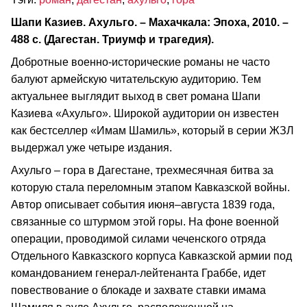
Шапи Казиев. Ахульго. – Махачкала: Эпоха, 2010. –
488 с. (Дагестан. Триумф и трагедия).
Добротные военно-исторические романы не часто
балуют армейскую читательскую аудиторию. Тем
актуальнее выглядит выход в свет романа Шапи
Казиева «Ахульго». Широкой аудитории он известен
как бестселлер «Имам Шамиль», который в серии ЖЗЛ
выдержал уже четыре издания.
Ахульго – гора в Дагестане, трехмесячная битва за
которую стала переломным этапом Кавказской войны.
Автор описывает события июня–августа 1839 года,
связанные со штурмом этой горы. На фоне военной
операции, проводимой силами чеченского отряда
Отдельного Кавказского корпуса Кавказской армии под
командованием генерал-лейтенанта Граббе, идет
повествование о блокаде и захвате ставки имама