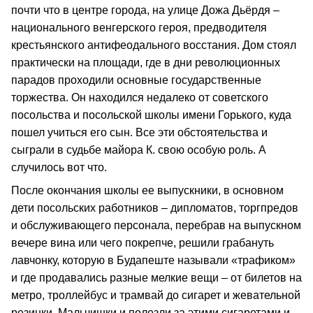
почти что в центре города, на улице Дожа Дьёрдя –
национального венгерского героя, предводителя
крестьянского антифеодального восстания. Дом стоял
практически на площади, где в дни революционных
парадов проходили основные государственные
торжества. Он находился недалеко от советского
посольства и посольской школы имени Горького, куда
пошел учиться его сын. Все эти обстоятельства и
сыграли в судьбе майора К. свою особую роль. А
случилось вот что.
После окончания школы ее выпускники, в основном
дети посольских работников – дипломатов, торгпредов
и обслуживающего персонала, перебрав на выпускном
вечере вина или чего покрепче, решили грабануть
лавчонку, которую в Будапеште называли «трафиком»
и где продавались разные мелкие вещи – от билетов на
метро, троллейбус и трамвай до сигарет и жевательной
резинки. Мальчишки и полезли за этими сигаретами и