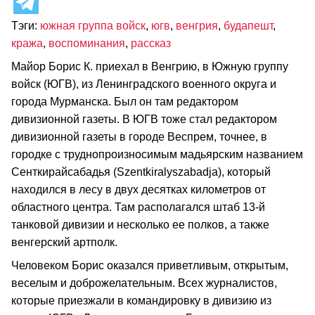
Тэги:
южная группа войск
,
югв
,
венгрия
,
будапешт
,
кража
,
воспоминания
,
рассказ
Майор Борис К. приехал в Венгрию, в Южную группу
войск (ЮГВ), из Ленинградского военного округа и
города Мурманска. Был он там редактором
дивизионной газеты. В ЮГВ тоже стал редактором
дивизионной газеты в городе Веспрем, точнее, в
городке с труднопроизносимым мадьярским названием
Сенткирайсабадья (Szentkiralyszabadja), который
находился в лесу в двух десятках километров от
областного центра. Там располагался штаб 13-й
танковой дивизии и несколько ее полков, а также
венгерский артполк.
Человеком Борис оказался приветливым, открытым,
веселым и доброжелательным. Всех журналистов,
которые приезжали в командировку в дивизию из