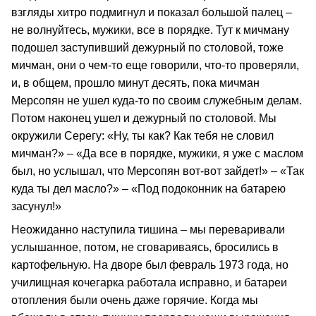
взгляды хитро подмигнул и показал большой палец –
не волнуйтесь, мужики, все в порядке. Тут к мичману
подошел заступивший дежурный по столовой, тоже
мичман, они о чем-то еще говорили, что-то проверяли,
и, в общем, прошло минут десять, пока мичман
Мерсопян не ушел куда-то по своим служебным делам.
Потом наконец ушел и дежурный по столовой. Мы
окружили Серегу: «Ну, ты как? Как тебя не словил
мичман?» – «Да все в порядке, мужики, я уже с маслом
был, но услышал, что Мерсопян вот-вот зайдет!» – «Так
куда ты дел масло?» – «Под подоконник на батарею
засунул!»
Неожиданно наступила тишина – мы переваривали
услышанное, потом, не сговариваясь, бросились в
картофельную. На дворе был февраль 1973 года, но
училищная кочегарка работала исправно, и батареи
отопления были очень даже горячие. Когда мы