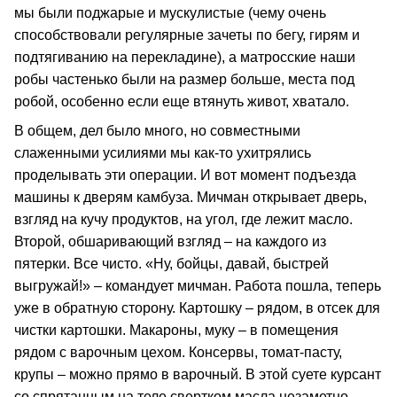
мы были поджарые и мускулистые (чему очень
способствовали регулярные зачеты по бегу, гирям и
подтягиванию на перекладине), а матросские наши
робы частенько были на размер больше, места под
робой, особенно если еще втянуть живот, хватало.
В общем, дел было много, но совместными
слаженными усилиями мы как-то ухитрялись
проделывать эти операции. И вот момент подъезда
машины к дверям камбуза. Мичман открывает дверь,
взгляд на кучу продуктов, на угол, где лежит масло.
Второй, обшаривающий взгляд – на каждого из
пятерки. Все чисто. «Ну, бойцы, давай, быстрей
выгружай!» – командует мичман. Работа пошла, теперь
уже в обратную сторону. Картошку – рядом, в отсек для
чистки картошки. Макароны, муку – в помещения
рядом с варочным цехом. Консервы, томат-пасту,
крупы – можно прямо в варочный. В этой суете курсант
со спрятанным на теле свертком масла незаметно