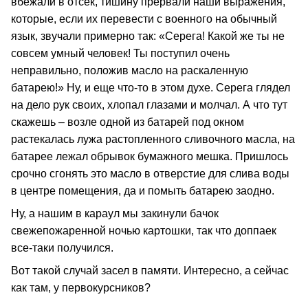
вбежали в отсек, тишину прервали наши выражения,
которые, если их перевести с военного на обычный
язык, звучали примерно так: «Серега! Какой же ты не
совсем умный человек! Ты поступил очень
неправильно, положив масло на раскаленную
батарею!» Ну, и еще что-то в этом духе. Серега глядел
на дело рук своих, хлопал глазами и молчал. А что тут
скажешь – возле одной из батарей под окном
растекалась лужа растопленного сливочного масла, на
батарее лежал обрывок бумажного мешка. Пришлось
срочно сгонять это масло в отверстие для слива воды
в центре помещения, да и помыть батарею заодно.
Ну, а нашим в караул мы закинули бачок
свежепожаренной ночью картошки, так что доппаек
все-таки получился.
Вот такой случай засел в памяти. Интересно, а сейчас
как там, у первокурсников?