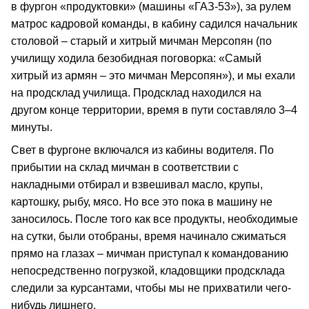
в фургон «продуктовки» (машины «ГАЗ-53»), за рулем
матрос кадровой команды, в кабину садился начальник
столовой – старый и хитрый мичман Мерсопян (по
училищу ходила безобидная поговорка: «Самый
хитрый из армян – это мичман Мерсопян»), и мы ехали
на продсклад училища. Продсклад находился на
другом конце территории, время в пути составляло 3–4
минуты.
Свет в фургоне включался из кабины водителя. По
прибытии на склад мичман в соответствии с
накладными отбирал и взвешивал масло, крупы,
картошку, рыбу, мясо. Но все это пока в машину не
заносилось. После того как все продукты, необходимые
на сутки, были отобраны, время начинало сжиматься
прямо на глазах – мичман приступал к командованию
непосредственно погрузкой, кладовщики продсклада
следили за курсантами, чтобы мы не прихватили чего-
нибудь лишнего.