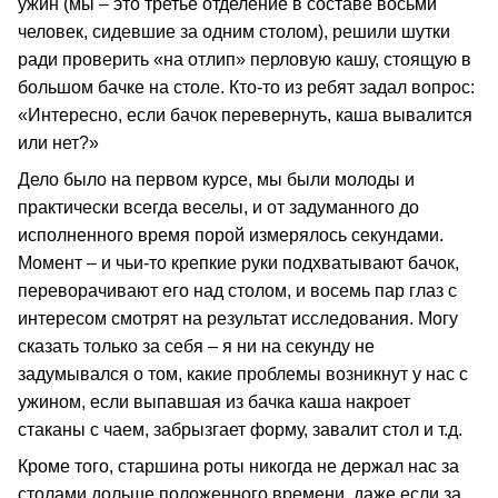
ужин (мы – это третье отделение в составе восьми
человек, сидевшие за одним столом), решили шутки
ради проверить «на отлип» перловую кашу, стоящую в
большом бачке на столе. Кто-то из ребят задал вопрос:
«Интересно, если бачок перевернуть, каша вывалится
или нет?»
Дело было на первом курсе, мы были молоды и
практически всегда веселы, и от задуманного до
исполненного время порой измерялось секундами.
Момент – и чьи-то крепкие руки подхватывают бачок,
переворачивают его над столом, и восемь пар глаз с
интересом смотрят на результат исследования. Могу
сказать только за себя – я ни на секунду не
задумывался о том, какие проблемы возникнут у нас с
ужином, если выпавшая из бачка каша накроет
стаканы с чаем, забрызгает форму, завалит стол и т.д.
Кроме того, старшина роты никогда не держал нас за
столами дольше положенного времени, даже если за