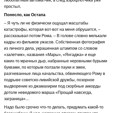
любопытный автоматчик, а след аэрофлотчика уже
простыл.
Понесло, как Остапа
– Я чуть ли не физически ощущал масштабы
катастрофы, которая вот‑вот на меня обрушится, –
рассказывал потом Рома. – В голове словно мелькали
кадры из фильмов ужасов. Собственная фотография
из личного дела, украшенная штампом со словом
«залетчик», названия «Мары», «Янгаджа» и еще
каких‑то мрачных дыр, набранные неровными бурыми
буквами, по которым ползали пауки и змеи,
разгневанные лица начальства, обвиняющего Рому в
подрыве советско‑ливийской дружбы, позорное
выдворение из джамахирии под скорбные аккорды
дотоле неведомого марша «Прощай навсегда,
заграница»…
Надо было срочно что‑то делать, придумать какой‑то