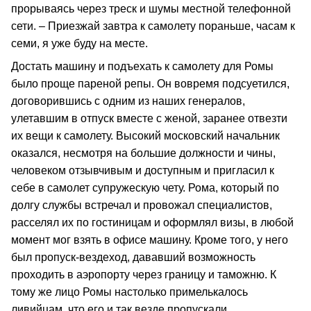
прорываясь через треск и шумы местной телефонной
сети. – Приезжай завтра к самолету пораньше, часам к
семи, я уже буду на месте.
Достать машину и подъехать к самолету для Ромы
было проще пареной репы. Он вовремя подсуетился,
договорившись с одним из наших генералов,
улетавшим в отпуск вместе с женой, заранее отвезти
их вещи к самолету. Высокий московский начальник
оказался, несмотря на большие должности и чины,
человеком отзывчивым и доступным и пригласил к
себе в самолет супружескую чету. Рома, который по
долгу службы встречал и провожал специалистов,
расселял их по гостиницам и оформлял визы, в любой
момент мог взять в офисе машину. Кроме того, у него
был пропуск‑вездеход, дававший возможность
проходить в аэропорту через границу и таможню. К
тому же лицо Ромы настолько примелькалось
ливийцам, что его и так везде пропускали.