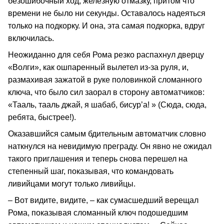
безошибочный ход, железную отмазку, притом что
времени не было ни секунды. Оставалось надеяться
только на подкорку. И она, эта самая подкорка, вдруг
включилась.
Неожиданно для себя Рома резко распахнул дверцу
«Волги», как ошпаренный вылетел из‑за руля, и,
размахивая зажатой в руке половинкой сломанного
ключа, что было сил заорал в сторону автоматчиков:
«Тааль, тааль джай, я шабаб, бисур’а! » (Сюда, сюда,
ребята, быстрее!).
Оказавшийся самым бдительным автоматчик словно
наткнулся на невидимую преграду. Он явно не ожидал
такого приглашения и теперь снова перешел на
степенный шаг, показывая, что командовать
ливийцами могут только ливийцы.
– Вот видите, видите, – как сумасшедший верещал
Рома, показывая сломанный ключ подошедшим