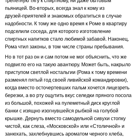
трепетную тягу к спиртному, ни даже бытовым
пьяницей. Во‑вторых, всегда знал к кому из
друзей‑приятелей и знакомых обратиться в случае
надобности. К тому же одно время к Роме в квартиру
подселили соседа, для которого изготовление
спиртных напитков стало любимой забавой. Наконец,
Рома чтил законы, в том числе страны пребывания.
Но в тот раз он и сам потом не мог объяснить, что же
подвигло его на такую авантюру. Может быть, накрыло
приступом светлой ностальгии (Рома к тому времени
разменял пятый год своей ливийской командировки),
когда вместо осточертевших пальм хочется лицезреть
березки, а во рту ощутить вкус селедки пряного посола
из большой, похожей на пулеметный диск круглой
банки с изящно изогнувшейся рыбкой на голубой
крышке. Дернуть вместо самодельной сивухи стопку
чистой, как слеза, «Московской» или «Столичной» и
занюхать, захлебнувшись ароматом черного хлеба,