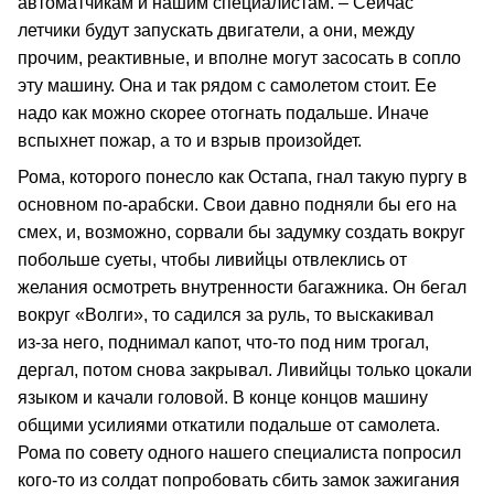
автоматчикам и нашим специалистам. – Сейчас
летчики будут запускать двигатели, а они, между
прочим, реактивные, и вполне могут засосать в сопло
эту машину. Она и так рядом с самолетом стоит. Ее
надо как можно скорее отогнать подальше. Иначе
вспыхнет пожар, а то и взрыв произойдет.
Рома, которого понесло как Остапа, гнал такую пургу в
основном по‑арабски. Свои давно подняли бы его на
смех, и, возможно, сорвали бы задумку создать вокруг
побольше суеты, чтобы ливийцы отвлеклись от
желания осмотреть внутренности багажника. Он бегал
вокруг «Волги», то садился за руль, то выскакивал
из‑за него, поднимал капот, что‑то под ним трогал,
дергал, потом снова закрывал. Ливийцы только цокали
языком и качали головой. В конце концов машину
общими усилиями откатили подальше от самолета.
Рома по совету одного нашего специалиста попросил
кого‑то из солдат попробовать сбить замок зажигания