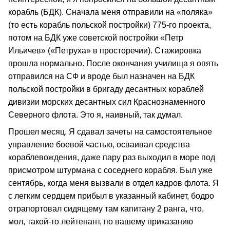
корабль (БДК). Сначала меня отправили на «поляка»
(то есть корабль польской постройки) 775-го проекта,
потом на БДК уже советской постройки «Петр
Ильичев» («Петруха» в просторечии). Стажировка
прошла нормально. После окончания училища я опять
отправился на СФ и вроде был назначен на БДК
польской постройки в бригаду десантных кораблей
дивизии морских десантных сил Краснознаменного
Северного флота. Это я, наивный, так думал.
Прошел месяц. Я сдавал зачеты на самостоятельное
управление боевой частью, осваивал средства
кораблевождения, даже пару раз выходил в море под
присмотром штурмана с соседнего корабля. Был уже
сентябрь, когда меня вызвали в отдел кадров флота. Я
с легким сердцем прибыл в указанный кабинет, бодро
отрапортовал сидящему там капитану 2 ранга, что,
мол, такой-то лейтенант, по вашему приказанию