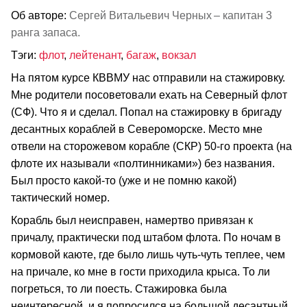
Об авторе:
Сергей Витальевич Черных – капитан 3
ранга запаса.
Тэги:
флот
,
лейтенант
,
багаж
,
вокзал
На пятом курсе КВВМУ нас отправили на стажировку.
Мне родители посоветовали ехать на Северный флот
(СФ). Что я и сделал. Попал на стажировку в бригаду
десантных кораблей в Североморске. Место мне
отвели на сторожевом корабле (СКР) 50-го проекта (на
флоте их называли «полтинниками») без названия.
Был просто какой-то (уже и не помню какой)
тактический номер.
Корабль был неисправен, намертво привязан к
причалу, практически под штабом флота. По ночам в
кормовой каюте, где было лишь чуть-чуть теплее, чем
на причале, ко мне в гости приходила крыса. То ли
погреться, то ли поесть. Стажировка была
неинтересной, и я попросился на большой десантный