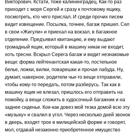
Викторович. Кстати, тоже калининградец. Как-то раз
приходит с моря Сергей и сразу к почтовому ящику,
посмотреть, кто чего прислал. И среди прочих писем
видит извещение. Посылка, точнее, багаж пришел. Сел
в свои «Жигули» и приехал на вокзал, в багажное
отделение. Предъявил квитанцию, и ему выдают
громадный ящик, который в машину никак не входит,
хоть тресни. Вскрыл Серега багаж и видит незнакомые
вещи: форма лейтенантская какая-то, постельное
белье, ложки, вилки, поварешки и прочая лабуда. Ну,
думает, наверное, родители чьи-то вещи отправили,
чтобы кому-то передать, потом разберусь. Так как в
машину ящик не влезал, пришлось его отправить на
помойку, а вещи сложить в худосочный багажник и на
заднее сиденье. Кое-как довез мой тезка домой всю эту
«музыку» и свалил в угол. Через несколько дней звонок
в дверь, входят трое в милицейской форме и говорят,
мол, отдавай незаконно приобретенное имущество