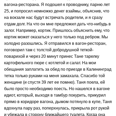
вагона-ресторана. Я подошел к проводнику, парню лет
25, и попросил немножко денег взаймы, объяснив, что
на вокзале нас будут встречать родители, и я сразу
отдам долг. На что он мне предложил дать что-нибудь в
залог. Например, кортик. Пришлось объяснить ему, что
кортик может оказаться у него только под ребром. Мы
холодно разошлись. Я отправился в вагон-ресторан,
поговорил там с толстой добродушной теткой-
поварихой и через 20 минут принес Тане тарелку
картофельного пюре с котлетой и салат. На мои
обещания заплатить за обед по приезде в Калининград
тетка только руками на меня замахала. Спасибо той
женщине (и спустя 39 лет ее помню). Таня поела, ей
было просто необходимо поесть. Но нашелся в вагоне
идиот, который, выходя в тамбур покурить, прикурил
прямо в коридоре вагона, дымом потянуло в купе, Таня
вдохнула пару раз, поперхнулась, прикрыла рот рукой
и убежала в сторону ближайшего туалета. Когда она