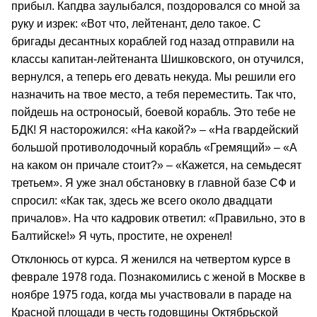
прибыл. Капдва заулыбался, поздоровался со мной за
руку и изрек: «Вот что, лейтенант, дело такое. С
бригады десантных кораблей год назад отправили на
классы капитан-лейтенанта Шишковского, он отучился,
вернулся, а теперь его девать некуда. Мы решили его
назначить на твое место, а тебя переместить. Так что,
пойдешь на остроносый, боевой корабль. Это тебе не
БДК! Я насторожился: «На какой?» – «На гвардейский
большой противолодочный корабль «Гремящий» – «А
на каком он причале стоит?» – «Кажется, на семьдесят
третьем». Я уже знал обстановку в главной базе СФ и
спросил: «Как так, здесь же всего около двадцати
причалов». На что кадровик ответил: «Правильно, это в
Балтийске!» Я чуть, простите, не охренел!
Отклонюсь от курса. Я женился на четвертом курсе в
феврале 1978 года. Познакомились с женой в Москве в
ноябре 1975 года, когда мы участвовали в параде на
Красной площади в честь годовщины Октябрьской