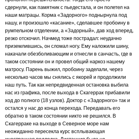
сдернули, как памятник с пьедестала, и он полетел на
наши матрацы. Корма «Задорного» поднырнула под
нашу, и произошло «касание», сделавшее пробоину в
румпельном отделении, а «Задорный», дав ход вперед,
резко отскочил. Начмед тоже пострадал: неудачно
приземлившись, он сломал ногу. Ему наложили шину,
накачали обезболивающим и отнесли в санчасть, где в
таком состоянии он и провел общий наркоз нашему
матросу. Парень выжил, пробоину заделали, через
несколько часов мы снялись с якорей и продолжили
наш путь. Так как непредвиденная остановка выбила
нас из графика, после выхода в Скагеррак прибавили
ход до полного (18 узлов). Доктор с «Задорного» так и
остался у нас до конца перехода. Передавать его
обратно в таком состоянии никто не решился. В
Скагерраке на выходе в Северное море нам
неожиданно пересекла курс всплывающая