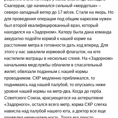
Скагеррак, где начинался сильный «мордотык» –
северо-западный ветер до 17 м/сек. Стали на якорь. Но
для проведения операции под общим наркозом нужен
был второй квалифицированный врач, который
находился на «Задорном». Катеру была дана команда
аккуратно подойти кормой к нашей корме на
расстояние метра в готовности дать ход вперед. Для
этого у нас завалили кормовой флагшток, на юте
настелили матрацы в несколько слоев. На «Задорном»
начальника медслужбы облачили в спасательный
жилет, обвязали поданным с нашей кормы
проводником. СКР медленно приближался, то
поднимаясь над нашей палубой, то опускаясь ниже
уровня нашей кормы на метр-два. Когда до герба
Советского Союза, красующегося на ахтерштевне
«Задорного», остался всего метр, корма СКР слегка
нависла над палубой нашего юта, а доктор все еще
проявлял нерешительность. Тогда его просто