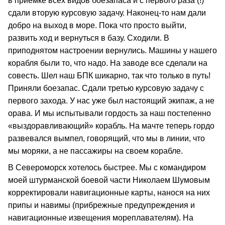
в приемке всех видов боезапаса и с первого раза (!)
сдали вторую курсовую задачу. Наконец-то нам дали
добро на выход в море. Пока что просто выйти,
развить ход и вернуться в базу. Сходили. В
приподнятом настроении вернулись. Машины у нашего
корабля были то, что надо. На заводе все сделали на
совесть. Шел наш БПК шикарно, так что только в путь!
Приняли боезапас. Сдали третью курсовую задачу с
первого захода. У нас уже был настоящий экипаж, а не
орава. И мы испытывали гордость за наш постепенно
«выздоравливающий» корабль. На мачте теперь гордо
развевался вымпел, говорящий, что мы в линии, что
мы моряки, а не пассажиры на своем корабле.
В Североморск хотелось быстрее. Мы с командиром
моей штурманской боевой части Николаем Шумовым
корректировали навигационные карты, нанося на них
припы и навимы (прибрежные предупреждения и
навигационные извещения мореплавателям). На