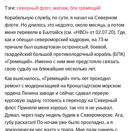
Тэги:
северный флот
,
экипаж
,
бпк гремящий
Корабельную службу, по сути, я начал на Северном
флоте. Но длилось это недолго, около месяца, а потом
меня перевели в Балтийск (см. «НВО» от 02.07.20). Где,
как и обещал североморский кадровик, на 73-м
причале был ошвартован остроносый, боевой,
гвардейский большой противолодочный корабль (БПК)
«Гремящий». Именно с ним мне предстояло связать
свою судьбу на ближайшие несколько лет.
Как выяснилось, «Гремящий» пять лет проходил
ремонт с модернизацией на Кронштадтском морском
ордена Ленина заводе и сейчас сдавал первую
курсовую задачу, готовясь к переходу на Северный
флот. Приняли меня хорошо, так что я не унывал.
Думал, через пару недель будем в Североморске. Ага,
губу раскатал! По ночам уже было прохладно, а я
эпизодически нес вахту у трапа. Мне дали шинель с