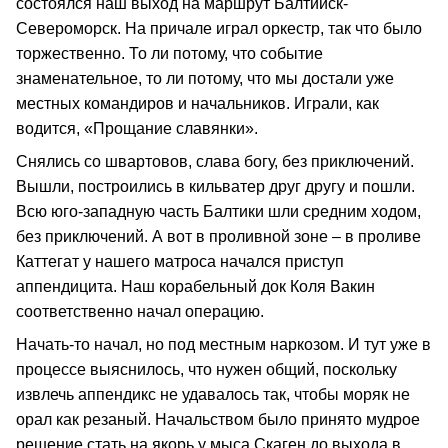
состоялся наш выход на маршрут Балтийск-
Североморск. На причале играл оркестр, так что было
торжественно. То ли потому, что событие
знаменательное, то ли потому, что мы достали уже
местных командиров и начальников. Играли, как
водится, «Прощание славянки».
Снялись со швартовов, слава богу, без приключений.
Вышли, построились в кильватер друг другу и пошли.
Всю юго-западную часть Балтики шли средним ходом,
без приключений. А вот в проливной зоне – в проливе
Каттегат у нашего матроса начался приступ
аппендицита. Наш корабельный док Коля Вакин
соответственно начал операцию.
Начать-то начал, но под местным наркозом. И тут уже в
процессе выяснилось, что нужен общий, поскольку
извлечь аппендикс не удавалось так, чтобы моряк не
орал как резаный. Начальством было принято мудрое
решение стать на якорь у мыса Скаген до выхода в