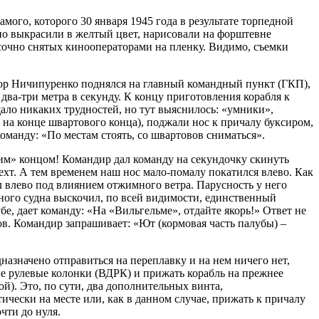
ого, которого 30 января 1945 года в результате торпедной
но выкрасили в желтый цвет, нарисовали на форштевне
асочно снятых кинооператорами на пленку. Видимо, съемки
тор Ничипуренко поднялся на главный командный пункт (ГКП),
ва-три метра в секунду. К концу приготовления корабля к
ало никаких трудностей, но тут выяснилось: «умники»,
 на конце швартового конца), поджали нос к причалу буксиром,
оманду: «По местам стоять, со швартовов сниматься».
им» концом! Командир дал команду на секундочку скинуть
хт. А тем временем наш нос мало-помалу покатился влево. Как
 влево под влиянием отжимного ветра. Парусность у него
шного судна выскочил, по всей видимости, единственный
е, дает команду: «На «Вильгельме», отдайте якорь!» Ответ не
ов. Командир запрашивает: «Ют (кормовая часть палубы) –
азначено отправиться на переплавку и на нем ничего нет,
е рулевые колонки (ВДРК) и прижать корабль на прежнее
ой). Это, по сути, два дополнительных винта,
чески на месте или, как в данном случае, прижать к причалу
очти до нуля.