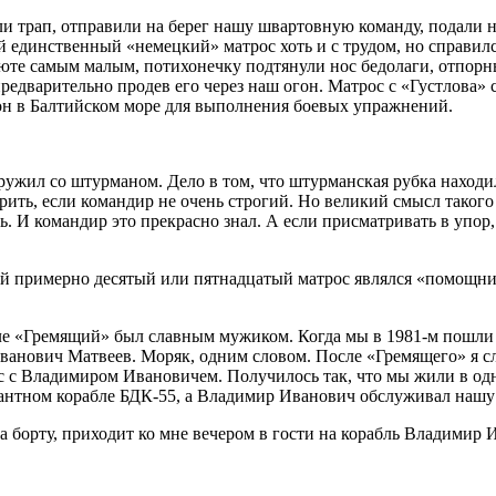
и трап, отправили на берег нашу швартовную команду, подали 
й единственный «немецкий» матрос хоть и с трудом, но справилс
 юте самым малым, потихонечку подтянули нос бедолаги, отпо
 предварительно продев его через наш огон. Матрос с «Густлова
гон в Балтийском море для выполнения боевых упражнений.
дружил со штурманом. Дело в том, что штурманская рубка находил
ть, если командир не очень строгий. Но великий смысл такого а
. И командир это прекрасно знал. А если присматривать в упор,
ый примерно десятый или пятнадцатый матрос являлся «помощни
е «Гремящий» был славным мужиком. Когда мы в 1981-м пошли н
Иванович Матвеев. Моряк, одним словом. После «Гремящего» я сл
нас с Владимиром Ивановичем. Получилось так, что мы жили в од
антном корабле БДК-55, а Владимир Иванович обслуживал нашу 
на борту, приходит ко мне вечером в гости на корабль Владимир