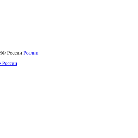
Реалии
 России