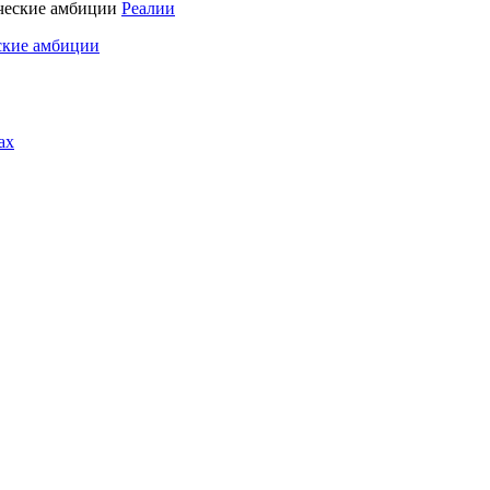
Реалии
ские амбиции
ах