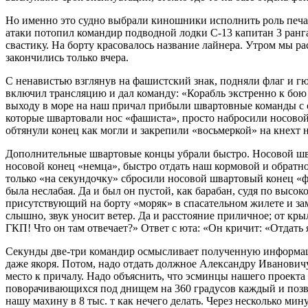
Но именно это судно выбрали киношники исполнить роль печаль
атаки потопил командир подводной лодки С-13 капитан 3 ранг
свастику. На борту красовалось название лайнера. Утром мы 
закончились только вчера.
С ненавистью взглянув на фашистский знак, подняли флаг и г
включил трансляцию и дал команду: «Корабль экстренно к бою 
выходу в море на наш причал прибыли швартовные команды с с
которые швартовали нос «фашиста», просто набросили носовой 
обтянули конец как могли и закрепили «восьмеркой» на кнехт 
Дополнительные швартовые концы убрали быстро. Носовой шва
носовой конец «немца», быстро отдать наш кормовой и обратн
только «на секундочку» сбросили носовой швартовый конец «ф
была неслабая. Да и был он пустой, как барабан, судя по высо
присутствующий на борту «моряк» в спасательном жилете и зама
слышно, звук уносит ветер. Да и расстояние приличное; от кр
ГКП! Что он там отвечает?» Ответ с юта: «Он кричит: «Отдать я
Секунды две-три командир осмысливает полученную информацию 
даже якоря. Потом, надо отдать должное Александру Иванович
место к причалу. Надо объяснить, что эсминцы нашего проекта 
поворачивающихся под днищем на 360 градусов каждый и позво
нашу махину в 8 тыс. т как нечего делать. Через несколько мину