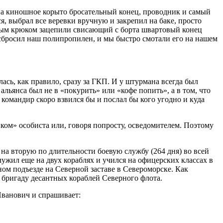
на киношное корыто бросательный конец, проводник и самый
я, выбрал все веревки вручную и закрепил на баке, просто
рным крюком зацепили свисающий с борта швартовый конец
» сбросил наш полипропилен, и мы быстро смотали его на нашем
ась, как правило, сразу за ГКП. И у штурмана всегда был
льянса был не в «покурить» или «кофе попить», а в том, что
 командир скоро взвился бы и послал бы кого угодно и куда
ком» особиста или, говоря попросту, осведомителем. Поэтому
а вторую по длительности боевую службу (264 дня) во всей
ужил еще на двух кораблях и учился на офицерских классах в
ном подъезде на Северной заставе в Североморске. Как
бригаду десантных кораблей Северного флота.
 Иванович и спрашивает: