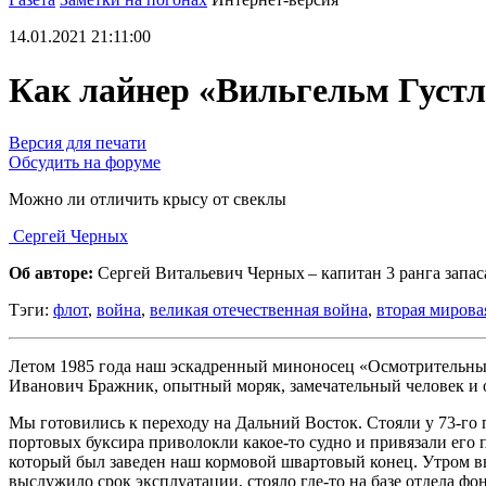
14.01.2021 21:11:00
Как лайнер «Вильгельм Густл
Версия для печати
Обсудить на форуме
Можно ли отличить крысу от свеклы
Сергей Черных
Об авторе:
Сергей Витальевич Черных – капитан 3 ранга запас
Тэги:
флот
,
война
,
великая отечественная война
,
вторая мирова
Летом 1985 года наш эскадренный миноносец «Осмотрительный»
Иванович Бражник, опытный моряк, замечательный человек и 
Мы готовились к переходу на Дальний Восток. Стояли у 73-го 
портовых буксира приволокли какое-то судно и привязали его 
который был заведен наш кормовой швартовый конец. Утром вы
выслужило срок эксплуатации, стояло где-то на базе отдела фо