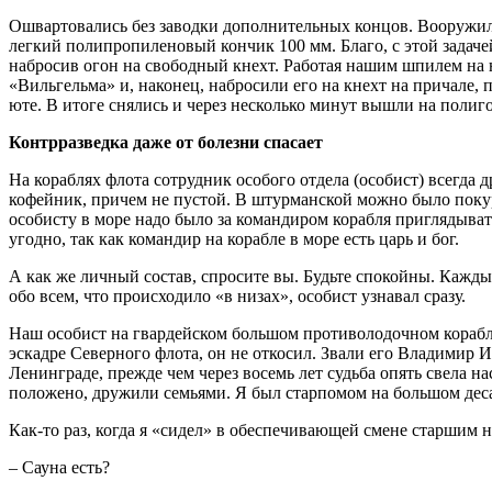
Ошвартовались без заводки дополнительных концов. Вооружил
легкий полипропиленовый кончик 100 мм. Благо, с этой задаче
набросив огон на свободный кнехт. Работая нашим шпилем на
«Вильгельма» и, наконец, набросили его на кнехт на причале,
юте. В итоге снялись и через несколько минут вышли на поли
Контрразведка даже от болезни спасает
На кораблях флота сотрудник особого отдела (особист) всегда 
кофейник, причем не пустой. В штурманской можно было покури
особисту в море надо было за командиром корабля приглядывать
угодно, так как командир на корабле в море есть царь и бог.
А как же личный состав, спросите вы. Будьте спокойны. Кажд
обо всем, что происходило «в низах», особист узнавал сразу.
Наш особист на гвардейском большом противолодочном корабл
эскадре Северного флота, он не откосил. Звали его Владимир 
Ленинграде, прежде чем через восемь лет судьба опять свела 
положено, дружили семьями. Я был старпомом на большом дес
Как-то раз, когда я «сидел» в обеспечивающей смене старшим 
– Сауна есть?