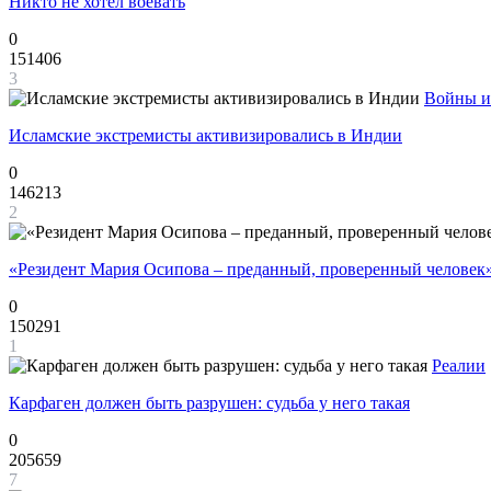
Никто не хотел воевать
0
151406
3
Войны и
Исламские экстремисты активизировались в Индии
0
146213
2
«Резидент Мария Осипова – преданный, проверенный человек
0
150291
1
Реалии
Карфаген должен быть разрушен: судьба у него такая
0
205659
7