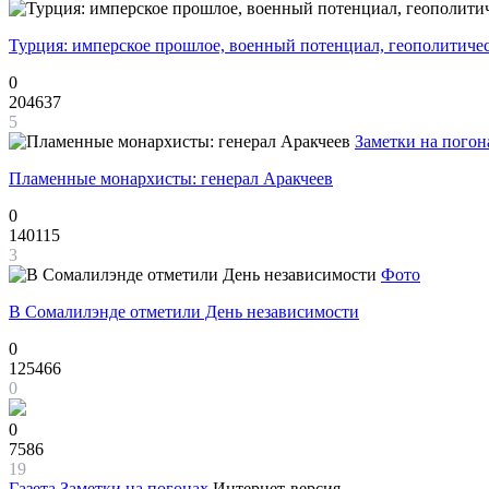
Турция: имперское прошлое, военный потенциал, геополитиче
0
204637
5
Заметки на погон
Пламенные монархисты: генерал Аракчеев
0
140115
3
Фото
В Сомалилэнде отметили День независимости
0
125466
0
0
7586
19
Газета
Заметки на погонах
Интернет-версия