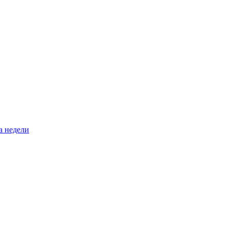
а недели