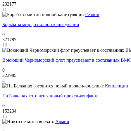
232177
11
Реалии
Борьба за мир до полной капитуляции
0
371785
18
Воюющий Черноморский флот преуспевает в состязаниях ВМФ
0
223985
4
Концепции
На Балканах готовится новый прокси-конфликт
0
153234
15
Армии