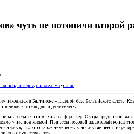
ов» чуть не потопили второй р
а.
я война
,
история
,
вильгельм густлов
 находился в Балтийске – главной базе Балтийского флота. Ком
отличный учитель для подчиненных.
причала недалеко от выхода на фарватер. С утра предстояло вы
прямо у нас под кормой. При этом носовой швартовый конец это
яснилось, что это старое немецкое судно, доставшееся по репа
ндового имущества флота.