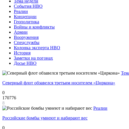
Тема недели
События НВО
Реалии
Концепции
Геополитика
Войны и конфликты
Армии
Вооружения
Спецслужбы
Колонка эксперта НВО
История
Заметки на погонах
Досье НВО
Тем
Северный флот обзавелся третьим носителем «Циркона»
0
170776
8
Реалии
Российские бомбы умнеют и набирают вес
0