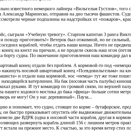
но известного немецкого лайнера «Вильгельм Густлов», того сам
а Александр Маринеско, отправив на дно тысячи фашистов. Суд
рассмотрели черные подпалины на надстройках от «пожаров», кр
юйс, сыграли «Учебную тревогу». Старпом капитан 3 ранга Вик
и походу приготовить!» Ветерок был отжимной, но не сильный, д
оседних кораблей, чтобы отдать наши концы. Ничто не предвещ
конец на кнехт на причале, а не продели сквозь наш огон (петля
на борту судна. По окончании приготовления наш командир дал к
ртовый конец отдали без проблем. А кормовой-то под «немецк
о накинуть носовой швартовый конец «Псевдовильгельма» на кне
ашиста» и отдали наш кормовой, нос «немца» тут же тоже пошел
ко находящейся ватерлинии. На бак (носовая часть палубы) кино
хал руками. И тут командир по громкой связи, по верхней палуб
ыла нашего ходового мостика до бака «фрица» больше сотни метр
корь не могу! Он у нас деревянный». Пауза...
и понимает, что судно, стоящее по корме – бутафорское, предн
у, он быстро приказывает опустить обе выдвижные движительны
имели две ВДРК (одна в носовой части корабля, другая в кормов
ляющих развернуть корабль длиной 156 с лишним метров практи
т встали на прежнее место. К счастью, за это время ветер стих п