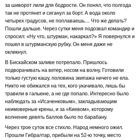
за шиворот лили для бодрости. Он понял, что полгода
так не протянет и сиганул за борт. А вода около
четырех градусов, не поплаваешь… Что же делать?
Пошли дальше. Через сутки меня подозвал командир и
спросил: «Ну что, штурман, накаркал?» Я повернулся и
пошел в штурманскую рубку. Он меня даже не
окликнул.
В Бискайском заливе потрепало. Пришлось
подворачивать на ветер, носом на волну. Готовили
только густую кашу, половина экипажа ничего не ела.
Никто не обижался на тех, кого укачивало, лишь бы
травили в гальюне, а не где попало. Интересно было
наблюдать за «Исаченковым», закладывающим
неимоверные крены, и за «Киевом», которому
волнение девять баллов было по барабану.
Через трое суток все стихло. Народ немного ожил.
Прошли Гибралтар, прибыли на 52-ю точку, место