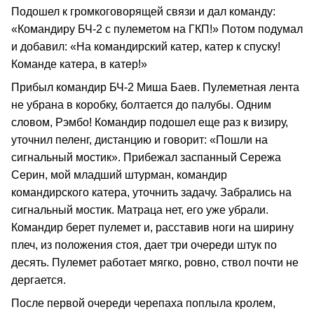
Подошел к громкоговорящей связи и дал команду:
«Командиру БЧ-2 с пулеметом на ГКП!» Потом подумал
и добавил: «На командирский катер, катер к спуску!
Команде катера, в катер!»
Прибыл командир БЧ-2 Миша Баев. Пулеметная лента
не убрана в коробку, болтается до палубы. Одним
словом, Рэмбо! Командир подошел еще раз к визиру,
уточнил пеленг, дистанцию и говорит: «Пошли на
сигнальный мостик». Прибежал заспанный Сережа
Серин, мой младший штурман, командир
командирского катера, уточнить задачу. Забрались на
сигнальный мостик. Матраца нет, его уже убрали.
Командир берет пулемет и, расставив ноги на ширину
плеч, из положения стоя, дает три очереди штук по
десять. Пулемет работает мягко, ровно, ствол почти не
дергается.
После первой очереди черепаха поплыла кролем,