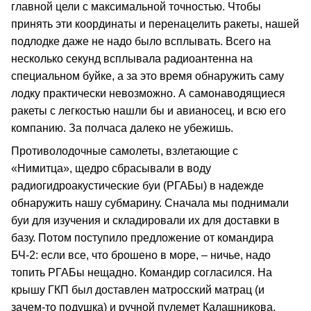
главной цели с максимальной точностью. Чтобы
принять эти координаты и перенацелить ракеты, нашей
подлодке даже не надо было всплывать. Всего на
несколько секунд всплывала радиоантенна на
специальном буйке, а за это время обнаружить саму
лодку практически невозможно. А самонаводящиеся
ракеты с легкостью нашли бы и авианосец, и всю его
компанию. За полчаса далеко не убежишь.
Противолодочные самолеты, взлетающие с
«Нимитца», щедро сбрасывали в воду
радиогидроакустические буи (РГАБы) в надежде
обнаружить нашу субмарину. Сначала мы поднимали
буи для изучения и складировали их для доставки в
базу. Потом поступило предложение от командира
БЧ-2: если все, что брошено в море, – ничье, надо
топить РГАБы нещадно. Командир согласился. На
крышу ГКП был доставлен матросский матрац (и
зачем-то подушка) и ручной пулемет Калашникова.