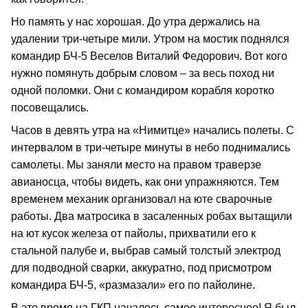
Но память у нас хорошая. До утра держались на
удалении три-четыре мили. Утром на мостик поднялся
командир БЧ-5 Веселов Виталий Федорович. Вот кого
нужно помянуть добрым словом – за весь поход ни
одной поломки. Они с командиром корабля коротко
посовещались.
Часов в девять утра на «Нимитце» начались полеты. С
интервалом в три-четыре минуты в небо поднимались
самолеты. Мы заняли место на правом траверзе
авианосца, чтобы видеть, как они упражняются. Тем
временем механик организовал на юте сварочные
работы. Два матросика в засаленных робах вытащили
на ют кусок железа от пайолы, прихватили его к
стальной палубе и, выбрав самый толстый электрод
для подводной сварки, аккуратно, под присмотром
командира БЧ-5, «размазали» его по пайолине.
В это время на ГКП началось самое интересное! Я был