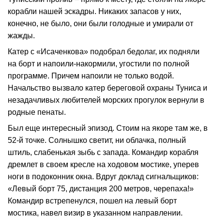
корабли нашей эскадры. Никаких запасов у них,
конечно, не было, они были голодные и умирали от
жажды.
Катер с «Исаченкова» подобрал бедолаг, их подняли
на борт и напоили-накормили, угостили по полной
программе. Причем напоили не только водой.
Начальство вызвало катер береговой охраны Туниса и
незадачливых любителей морских прогулок вернули в
родные пенаты.
Был еще интересный эпизод. Стоим на якоре там же, в
52-й точке. Солнышко светит, ни облачка, полный
штиль, слабенькая зыбь с запада. Командир корабля
дремлет в своем кресле на ходовом мостике, уперев
ноги в подоконник окна. Вдруг доклад сигнальщиков:
«Левый борт 75, дистанция 200 метров, черепаха!»
Командир встрепенулся, пошел на левый борт
мостика, навел визир в указанном направлении.