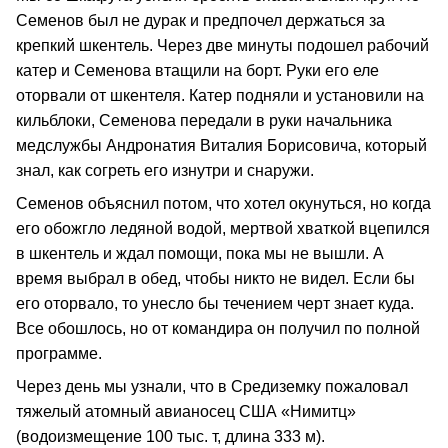
Семенов был не дурак и предпочел держаться за
крепкий шкентель. Через две минуты подошел рабочий
катер и Семенова втащили на борт. Руки его еле
оторвали от шкентеля. Катер подняли и установили на
кильблоки, Семенова передали в руки начальника
медслужбы Андронатия Виталия Борисовича, который
знал, как согреть его изнутри и снаружи.
Семенов объяснил потом, что хотел окунуться, но когда
его обожгло ледяной водой, мертвой хваткой вцепился
в шкентель и ждал помощи, пока мы не вышли. А
время выбрал в обед, чтобы никто не видел. Если бы
его оторвало, то унесло бы течением черт знает куда.
Все обошлось, но от командира он получил по полной
программе.
Через день мы узнали, что в Средиземку пожаловал
тяжелый атомный авианосец США «Нимитц»
(водоизмещение 100 тыс. т, длина 333 м).