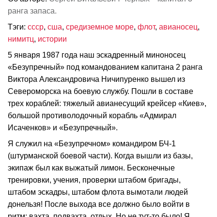
ранга запаса.
Тэги:
ссср
,
сша
,
средиземное море
,
флот
,
авианосец
,
нимитц
,
истории
5 января 1987 года наш эскадренный миноносец
«Безупречный» под командованием капитана 2 ранга
Виктора Александровича Ничипуренко вышел из
Североморска на боевую службу. Пошли в составе
трех кораблей: тяжелый авианесущий крейсер «Киев»,
большой противолодочный корабль «Адмирал
Исаченков» и «Безупречный».
Я служил на «Безупречном» командиром БЧ-1
(штурманской боевой части). Когда вышли из базы,
экипаж был как выжатый лимон. Бесконечные
тренировки, учения, проверки штабом бригады,
штабом эскадры, штабом флота вымотали людей
донельзя! После выхода все должно было войти в
ритм: вахта, подвахта, отдых. Но не тут-то было! Я