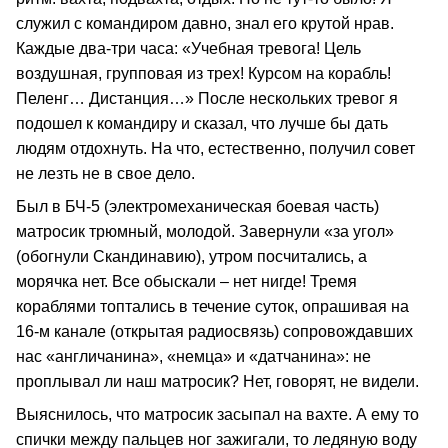
служил с командиром давно, знал его крутой нрав.
Каждые два-три часа: «Учебная тревога! Цель
воздушная, групповая из трех! Курсом на корабль!
Пеленг… Дистанция…» После нескольких тревог я
подошел к командиру и сказал, что лучше бы дать
людям отдохнуть. На что, естественно, получил совет
не лезть не в свое дело.
Был в БЧ-5 (электромеханическая боевая часть)
матросик трюмный, молодой. Завернули «за угол»
(обогнули Скандинавию), утром посчитались, а
морячка нет. Все обыскали – нет нигде! Тремя
кораблями топтались в течение суток, опрашивая на
16-м канале (открытая радиосвязь) сопровождавших
нас «англичанина», «немца» и «датчанина»: не
проплывал ли наш матросик? Нет, говорят, не видели.
Выяснилось, что матросик засыпал на вахте. А ему то
спички между пальцев ног зажигали, то ледяную воду