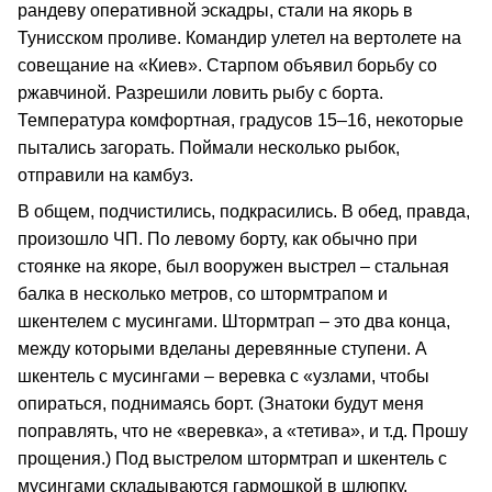
рандеву оперативной эскадры, стали на якорь в
Тунисском проливе. Командир улетел на вертолете на
совещание на «Киев». Старпом объявил борьбу со
ржавчиной. Разрешили ловить рыбу с борта.
Температура комфортная, градусов 15–16, некоторые
пытались загорать. Поймали несколько рыбок,
отправили на камбуз.
В общем, подчистились, подкрасились. В обед, правда,
произошло ЧП. По левому борту, как обычно при
стоянке на якоре, был вооружен выстрел – стальная
балка в несколько метров, со штормтрапом и
шкентелем с мусингами. Штормтрап – это два конца,
между которыми вделаны деревянные ступени. А
шкентель с мусингами – веревка с «узлами, чтобы
опираться, поднимаясь борт. (Знатоки будут меня
поправлять, что не «веревка», а «тетива», и т.д. Прошу
прощения.) Под выстрелом штормтрап и шкентель с
мусингами складываются гармошкой в шлюпку.