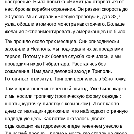
настроение. Была попытка «Нимитца» оторваться от
нас, бросив корабли охранения. Он развил скорость до
30 узлов. Мы сыграли «Боевую тревогу» и, дав 32,7
узла, обошли атомного монстра как стоячего. Больше
желания экспериментировать у американцев не было.
Так прошло около трех месяцев. Они эпизодически
заходили в Неаполь, мы поджидали их за пределами
тервод. Потом у них боевая служба кончилась, и мы
проводили их до Гибралтара. Расстались без
сожаления. Нам дали деловой заход в Триполи.
Готовиться к визиту в Триполи вернулись в 52-ю точку.
Там и произошел интересный эпизод. Уже было жарко
и мы носили тропичку (тропическую форму одежды:
шорты, курточку, пилотку с козырьком). И вот как-то
днем сигнальщики доложили, что наблюдают странную
надводную цель. Как потом оказалось, двоих
отдыхающих на гидровелосипеде течением унесло в
Тунисский пролив – прямо к месту, где стояли на якоре