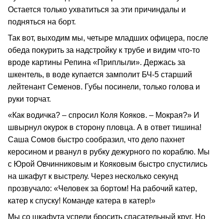
Остается только ухватиться за эти причиндалы и
подняться на борт.
Так вот, выходим мы, четыре младших офицера, после
обеда покурить за надстройку к трубе и видим что-то
вроде картины Репина «Приплыли». Держась за
шкентель, в воде купается замполит БЧ-5 старший
лейтенант Семенов. Губы посинели, только голова и
руки торчат.
«Как водичка? – спросил Коля Кояков. – Мокрая?» И
швырнул окурок в сторону пловца. А в ответ тишина!
Саша Сомов быстро сообразил, что дело пахнет
керосином и рванул в рубку дежурного по кораблю. Мы
с Юрой Овчинниковым и Кояковым быстро спустились
на шкафут к выстрелу. Через несколько секунд
прозвучало: «Человек за бортом! На рабочий катер,
катер к спуску! Команде катера в катер!»
Мы со шкафута успели бросить спасательный круг. Но