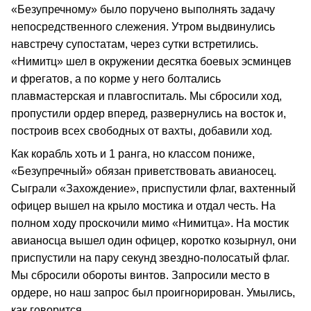
«Безупречному» было поручено выполнять задачу
непосредственного слежения. Утром выдвинулись
навстречу супостатам, через сутки встретились.
«Нимитц» шел в окружении десятка боевых эсминцев
и фрегатов, а по корме у него болтались
плавмастерская и плавгоспиталь. Мы сбросили ход,
пропустили ордер вперед, развернулись на восток и,
построив всех свободных от вахты, добавили ход.
Как корабль хоть и 1 ранга, но классом пониже,
«Безупречный» обязан приветствовать авианосец.
Сыграли «Захождение», приспустили флаг, вахтенный
офицер вышел на крыло мостика и отдал честь. На
полном ходу проскочили мимо «Нимитца». На мостик
авианосца вышел один офицер, коротко козырнул, они
приспустили на пару секунд звездно-полосатый флаг.
Мы сбросили обороты винтов. Запросили место в
ордере, но наш запрос был проигнорирован. Умылись,
как говорится.