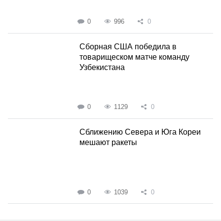
0
996
0
Сборная США победила в
товарищеском матче команду
Узбекистана
0
1129
0
Сближению Севера и Юга Кореи
мешают ракеты
0
1039
0