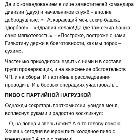
Да и с командованием в лице заместителей командира
дивизии (двух) и начальников служб – вполне
добродушные: «– А, карающий меч, секир-башка,
здорóво!» – «Здравия желаю! Да где там секир-башка,
сама мягкотелость!» – «Построже, построже с нами!
Гильотину держи в боеготовности, как мы порох –
сухим».
Частенько приходилось ездить с ними и в составе
групп проверяющих, и на выяснение обстоятельств
ЧП, и на сборы. И партийные расследования
проводить. И в боевых операциях участвовать...
ПИВО С ПАРТИЙНОЙ НАГРУЗКОЙ
Однажды секретарь парткомиссии, увидев меня,
всплеснул руками и радостно воскликнул:
– О, на ловца и зверь бежит! А я-то голову ломаю!..
Хочешь сегодня вечером пить холодное пиво с
креветками? А то и с раками!