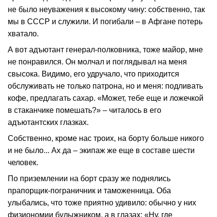
не было неуважения к высокому чину: собственно, так
мы в СССР и служили. И погибали – в Афгане потерь
хватало.
А вот адъютант генерал-полковника, тоже майор, мне
не понравился. Он молчал и поглядывал на меня
свысока. Видимо, его удручало, что приходится
обслуживать не только патрона, но и меня: подливать
кофе, предлагать сахар. «Может, тебе еще и ложечкой
в стаканчике помешать?» – читалось в его
адъютантских глазках.
Собственно, кроме нас троих, на борту больше никого
и не было... Ах да – экипаж же еще в составе шести
человек.
По приземлении на борт сразу же поднялись
прапорщик-пограничник и таможенница. Оба
улыбались, что тоже приятно удивило: обычно у них
физиономии булыжником, а в глазах: «Ну, где