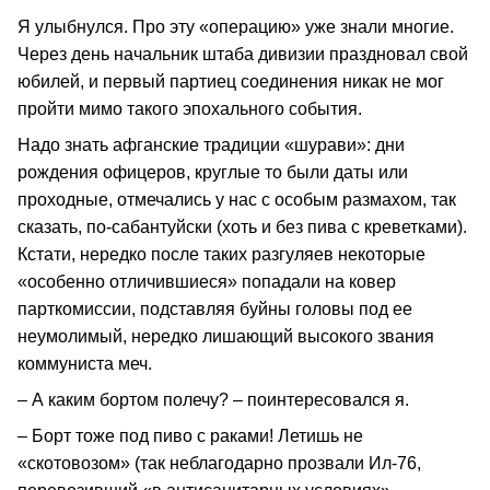
Я улыбнулся. Про эту «операцию» уже знали многие.
Через день начальник штаба дивизии праздновал свой
юбилей, и первый партиец соединения никак не мог
пройти мимо такого эпохального события.
Надо знать афганские традиции «шурави»: дни
рождения офицеров, круглые то были даты или
проходные, отмечались у нас с особым размахом, так
сказать, по-сабантуйски (хоть и без пива с креветками).
Кстати, нередко после таких разгуляев некоторые
«особенно отличившиеся» попадали на ковер
парткомиссии, подставляя буйны головы под ее
неумолимый, нередко лишающий высокого звания
коммуниста меч.
– А каким бортом полечу? – поинтересовался я.
– Борт тоже под пиво с раками! Летишь не
«скотовозом» (так неблагодарно прозвали Ил-76,