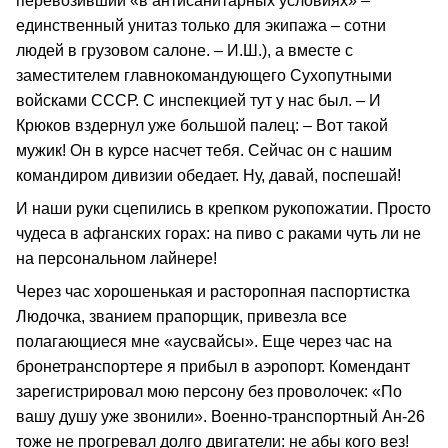
перевозивший «в антисанитарных условиях» –
единственный унитаз только для экипажа – сотни
людей в грузовом салоне. – И.Ш.), а вместе с
заместителем главнокомандующего Сухопутными
войсками СССР. С инспекцией тут у нас был. – И
Крюков вздернул уже большой палец: – Вот такой
мужик! Он в курсе насчет тебя. Сейчас он с нашим
командиром дивизии обедает. Ну, давай, поспешай!
И наши руки сцепились в крепком рукопожатии. Просто
чудеса в афганских горах: на пиво с раками чуть ли не
на персональном лайнере!
Через час хорошенькая и расторопная паспортистка
Людочка, званием прапорщик, привезла все
полагающиеся мне «аусвайсы». Еще через час на
бронетранспортере я прибыл в аэропорт. Комендант
зарегистрировал мою персону без проволочек: «По
вашу душу уже звонили». Военно-транспортный Ан-26
тоже не прогревал долго двигатели: не абы кого вез!