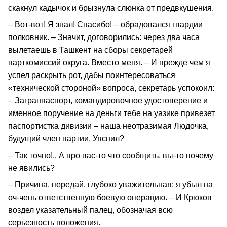
скакнул кадычок и брызнула слюнка от предвкушения.
– Вот-вот! Я знал! Спасибо! – обрадовался гвардии
полковник. – Значит, договорились: через два часа
вылетаешь в Ташкент на сборы секретарей
парткомиссий округа. Вместо меня. – И прежде чем я
успел раскрыть рот, дабы поинтересоваться
«технической стороной» вопроса, секретарь успокоил:
– Загранпаспорт, командировочное удостоверение и
именное поручение на деньги тебе на уазике привезет
паспортистка дивизии – наша неотразимая Людочка,
будущий член партии. Уяснил?
– Так точно!.. А про вас-то что сообщить, вы-то почему
не явились?
– Причина, передай, глубоко уважительная: я убыл на
оч-чень ответственную боевую операцию. – И Крюков
воздел указательный палец, обозначая всю
серьезность положения.