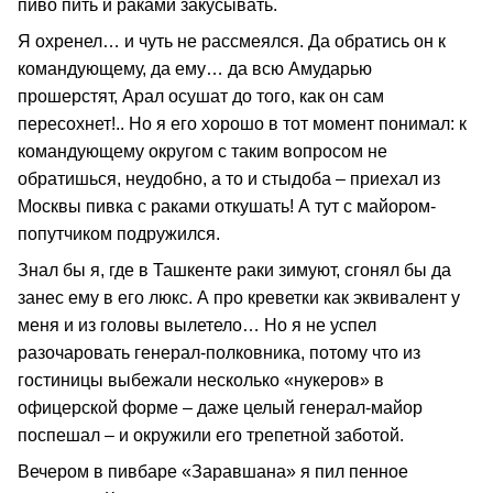
пиво пить и раками закусывать.
Я охренел… и чуть не рассмеялся. Да обратись он к
командующему, да ему… да всю Амударью
прошерстят, Арал осушат до того, как он сам
пересохнет!.. Но я его хорошо в тот момент понимал: к
командующему округом с таким вопросом не
обратишься, неудобно, а то и стыдоба – приехал из
Москвы пивка с раками откушать! А тут с майором-
попутчиком подружился.
Знал бы я, где в Ташкенте раки зимуют, сгонял бы да
занес ему в его люкс. А про креветки как эквивалент у
меня и из головы вылетело… Но я не успел
разочаровать генерал-полковника, потому что из
гостиницы выбежали несколько «нукеров» в
офицерской форме – даже целый генерал-майор
поспешал – и окружили его трепетной заботой.
Вечером в пивбаре «Заравшана» я пил пенное