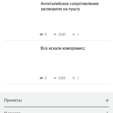
Антиталибское сопротивление
заговорило на пушту
0
2240
0
Все искали компромисс
0
3329
0
Проекты