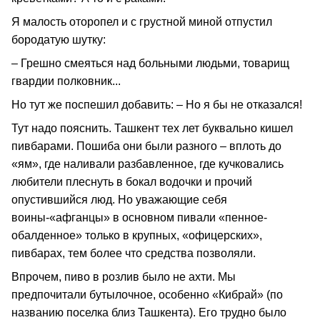
Я малость оторопел и с грустной миной отпустил
бородатую шутку:
– Грешно смеяться над больными людьми, товарищ
гвардии полковник...
Но тут же поспешил добавить: – Но я бы не отказался!
Тут надо пояснить. Ташкент тех лет буквально кишел
пивбарами. Пошиба они были разного – вплоть до
«ям», где наливали разбавленное, где кучковались
любители плеснуть в бокал водочки и прочий
опустившийся люд. Но уважающие себя
воины-«афганцы» в основном пивали «пенное-
обалденное» только в крупных, «офицерских»,
пивбарах, тем более что средства позволяли.
Впрочем, пиво в розлив было не ахти. Мы
предпочитали бутылочное, особенно «Кибрай» (по
названию поселка близ Ташкента). Его трудно было