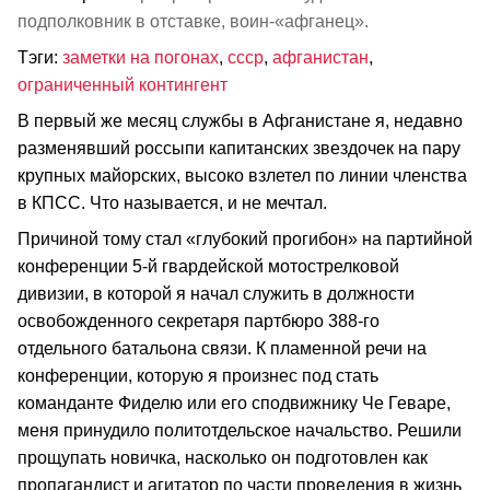
подполковник в отставке, воин-«афганец».
Тэги:
заметки на погонах
,
ссср
,
афганистан
,
ограниченный контингент
В первый же месяц службы в Афганистане я, недавно
разменявший россыпи капитанских звездочек на пару
крупных майорских, высоко взлетел по линии членства
в КПСС. Что называется, и не мечтал.
Причиной тому стал «глубокий прогибон» на партийной
конференции 5-й гвардейской мотострелковой
дивизии, в которой я начал служить в должности
освобожденного секретаря партбюро 388-го
отдельного батальона связи. К пламенной речи на
конференции, которую я произнес под стать
команданте Фиделю или его сподвижнику Че Геваре,
меня принудило политотдельское начальство. Решили
прощупать новичка, насколько он подготовлен как
пропагандист и агитатор по части проведения в жизнь