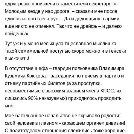
вдруг резко произвели в заместители секретаря. «–
Молодым везде у нас дорога! – сказали мне после
единогласного леса рук. – Да и дедовщину в армии
еще никто не отменял. Так что не дрейфь – и далеко
пойдешь!»
Тут уж и у меня мелькнула тщеславная мыслишка:
такой семимильной поступью скоро можно и в генсеки
выскочить!
В отсутствие шефа – гвардии полковника Владимира
Кузьмича Крюкова – заседания по приему в партию и
отъему партийных билетов (а за проступки,
несовместимые с высоким званием члена КПСС, их
лишались 90% наказуемых) приходилось проводить
мне.
Мое батальонное начальство не скрывало радости:
свой человек в главном «карающем органе» дивизии!
С политотделом отношения сложились тоже хорошие.