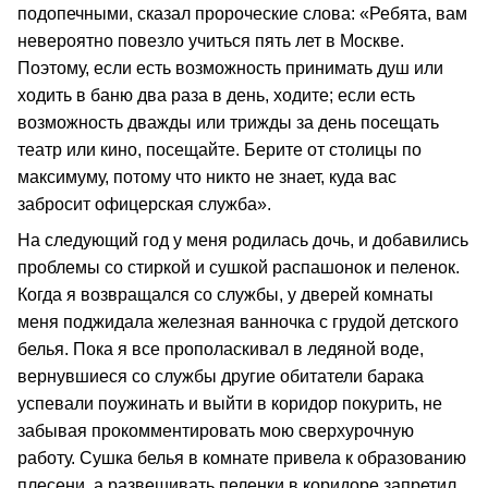
подопечными, сказал пророческие слова: «Ребята, вам
невероятно повезло учиться пять лет в Москве.
Поэтому, если есть возможность принимать душ или
ходить в баню два раза в день, ходите; если есть
возможность дважды или трижды за день посещать
театр или кино, посещайте. Берите от столицы по
максимуму, потому что никто не знает, куда вас
забросит офицерская служба».
На следующий год у меня родилась дочь, и добавились
проблемы со стиркой и сушкой распашонок и пеленок.
Когда я возвращался со службы, у дверей комнаты
меня поджидала железная ванночка с грудой детского
белья. Пока я все прополаскивал в ледяной воде,
вернувшиеся со службы другие обитатели барака
успевали поужинать и выйти в коридор покурить, не
забывая прокомментировать мою сверхурочную
работу. Сушка белья в комнате привела к образованию
плесени, а развешивать пеленки в коридоре запретил