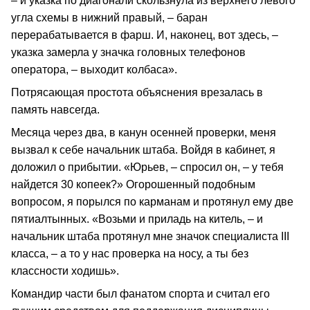
– и указка по диагонали скользнула из верхнего левого
угла схемы в нижний правый, – баран
перерабатывается в фарш. И, наконец, вот здесь, –
указка замерла у значка головных телефонов
оператора, – выходит колбаса».
Потрясающая простота объяснения врезалась в
память навсегда.
Месяца через два, в канун осенней проверки, меня
вызвал к себе начальник штаба. Войдя в кабинет, я
доложил о прибытии. «Юрьев, – спросил он, – у тебя
найдется 30 копеек?» Огорошенный подобным
вопросом, я порылся по карманам и протянул ему две
пятиалтынных. «Возьми и приладь на китель, – и
начальник штаба протянул мне значок специалиста III
класса, – а то у нас проверка на носу, а ты без
классности ходишь».
Командир части был фанатом спорта и считал его