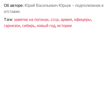
Об авторе:
Юрий Васильевич Юрьев – подполковник в
отставке.
Тэги:
заметки на погонах
,
ссср
,
армия
,
офицеры
,
гарнизон
,
сибирь
,
новый год
,
истории