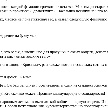
сь после каждой фамилии громкого ответа «я». Максим расстарал
терянно произнес: «Здравствуйте». Начальник вскинул на него ве
ых, я вовсе не приветствовал вас, а назвал следующую фамилию:
ударение на букву «ы».
ал, что белье, вывешенное для просушки в окнах общаги, делае
аче как «негритянским гетто».
ного завода «Кристалл», расположенного в нескольких сотнях м
ет и домой! К маме!
фет. Он был заполнен посетителями, и один из старшекурснико
у! Кто сколько может! Проявим международную солидарность!
родным делам, а к вьетнамской войне – в первую очередь. И по
ть. Собрав пожертвования, курсант торжественно поблагодарил 