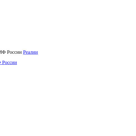
Реалии
 России