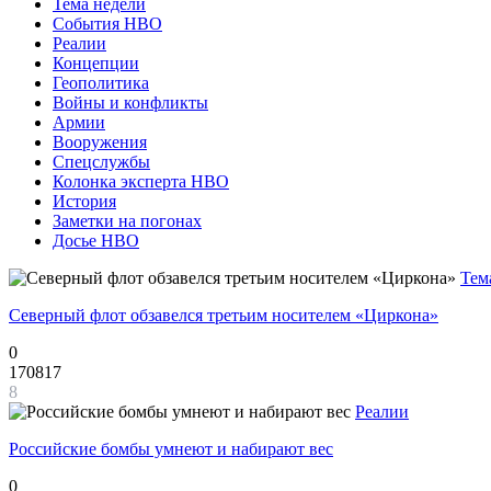
Тема недели
События НВО
Реалии
Концепции
Геополитика
Войны и конфликты
Армии
Вооружения
Спецслужбы
Колонка эксперта НВО
История
Заметки на погонах
Досье НВО
Тем
Северный флот обзавелся третьим носителем «Циркона»
0
170817
8
Реалии
Российские бомбы умнеют и набирают вес
0