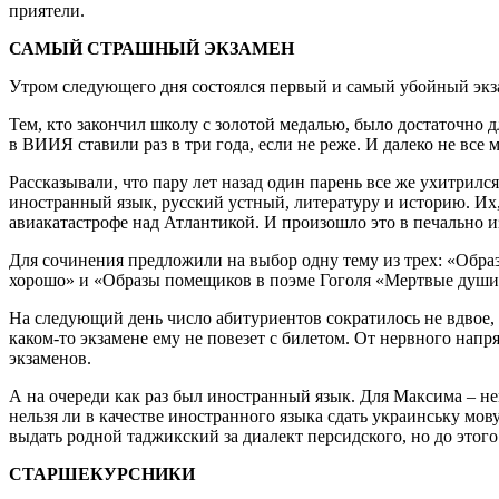
приятели.
САМЫЙ СТРАШНЫЙ ЭКЗАМЕН
Утром следующего дня состоялся первый и самый убойный экза
Тем, кто закончил школу с золотой медалью, было достаточно 
в ВИИЯ ставили раз в три года, если не реже. И далеко не все
Рассказывали, что пару лет назад один парень все же ухитрилс
иностранный язык, русский устный, литературу и историю. Их,
авиакатастрофе над Атлантикой. И произошло это в печально 
Для сочинения предложили на выбор одну тему из трех: «Обр
хорошо» и «Образы помещиков в поэме Гоголя «Мертвые души»
На следующий день число абитуриентов сократилось не вдвое, 
каком-то экзамене ему не повезет с билетом. От нервного нап
экзаменов.
А на очереди как раз был иностранный язык. Для Максима – не
нельзя ли в качестве иностранного языка сдать украинську мов
выдать родной таджикский за диалект персидского, но до этого
СТАРШЕКУРСНИКИ