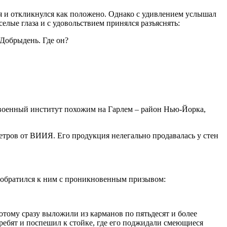
ся и откликнулся как положено. Однако с удивлением услышал
селые глаза и с удовольствием принялся разъяснять:
 Добрыдень. Где он?
т военный институт похожим на Гарлем – район Нью-Йорка,
етров от ВИИЯ. Его продукция нелегально продавалась у стен
в обратился к ним с проникновенным призывом:
тому сразу выложили из карманов по пятьдесят и более
ребят и поспешил к стойке, где его поджидали смеющиеся