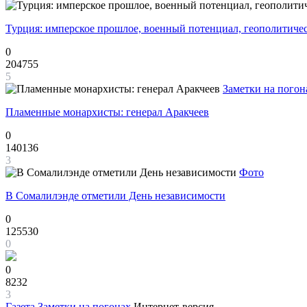
Турция: имперское прошлое, военный потенциал, геополитиче
0
204755
5
Заметки на погон
Пламенные монархисты: генерал Аракчеев
0
140136
3
Фото
В Сомалилэнде отметили День независимости
0
125530
0
0
8232
3
Газета
Заметки на погонах
Интернет-версия