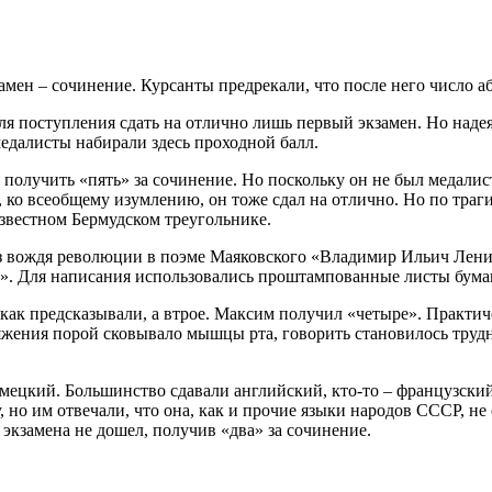
мен – сочинение. Курсанты предрекали, что после него число 
для поступления сдать на отлично лишь первый экзамен. Но наде
 медалисты набирали здесь проходной балл.
я получить «пять» за сочинение. Но поскольку он не был медали
 ко всеобщему изумлению, он тоже сдал на отлично. Но по траг
известном Бермудском треугольнике.
аз вождя революции в поэме Маяковского «Владимир Ильич Лени
. Для написания использовались проштампованные листы бумаг
как предсказывали, а втрое. Максим получил «четыре». Практиче
ряжения порой сковывало мышцы рта, говорить становилось трудн
мецкий. Большинство сдавали английский, кто-то – французский
у, но им отвечали, что она, как и прочие языки народов СССР, 
 экзамена не дошел, получив «два» за сочинение.