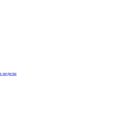
а недели