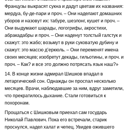
Французы выкрасят сукна и дадут цветам их названия:
мердуа, бу-де-пари и проч. – Они наделают домашних
уборов и назовут их: табуре, шезлонг, кушет и проч. –
Они выдумают шарады, логогрифы, акростихи,
абракадабры и проч. – Они наденут толстый галстук и
скажут: это жабо; возьмут в руки суковатую дубину и
скажут: это массю д’еркюль. – Они переменят имена
своих месяцев; изобретут декады, гильотины, и проч. и
проч. – Как? и все это должно потрясать язык наш?»
14. В конце жизни адмирал Шишков впадал в
летаргический сон. Однажды он проспал несколько
месяцев. Врачи, наблюдавшие за ним, вдруг заметили,
что прекратилось дыхание. Стали готовиться к
похоронам.
Прощаться с Шишковым приехал сам государь
Николай Павлович. Пока его встречали, старик
проснулся, надел халат и чепец. Увидев ожившего