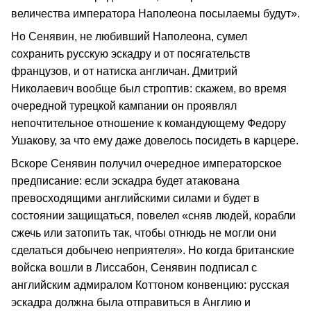
величества императора Наполеона посылаемы будут».
Но Сенявин, не любивший Наполеона, сумел
сохранить русскую эскадру и от посягательств
французов, и от натиска англичан. Дмитрий
Николаевич вообще был строптив: скажем, во время
очередной турецкой кампании он проявлял
непочтительное отношение к командующему Федору
Ушакову, за что ему даже довелось посидеть в карцере.
Вскоре Сенявин получил очередное императорское
предписание: если эскадра будет атакована
превосходящими английскими силами и будет в
состоянии защищаться, повелел «сняв людей, корабли
сжечь или затопить так, чтобы отнюдь не могли они
сделаться добычею неприятеля». Но когда британские
войска вошли в Лиссабон, Сенявин подписал с
английским адмиралом Коттоном конвенцию: русская
эскадра должна была отправиться в Англию и