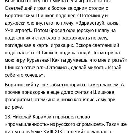
Вечером гости у Потемкина сели играть в карты.
Светлейший играл в бостон за одним столом с
Борятинским. Шишков подошел к Потемкину и
дружески хлопнул его по плечу: «Здравствуй, князь!
Уже играет!» Потом бросил офицерскую шляпу на
подоконник и стал важно расхаживать по залу,
поглядывая в карты играющих. Вскоре светлейший
подозвал его: «Шишков, поди-ка сюда! Посмотри на
мою игру. Курьезная! Как ты думаешь, что мне играть?»
Шишков отвечал: «Отвяжись, сделай милость. Играй
себе что хочешь».
Борятинский тут же забыл историю с камер-лакеем. А
прочие придворные еще долго считали Шишкова
фаворитом Потемкина и низко кланялись ему при
встрече.
13. Николай Карамзин произвел слово
«промышленность» из русского «промысел». Таким же
путем на рубеже XVIII-XIX столетий создавалось