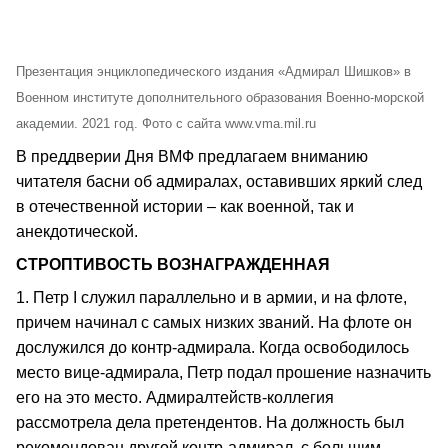
Презентация энциклопедического издания «Адмирал Шишков» в
Военном институте дополнительного образования Военно-морской
академии. 2021 год. Фото с сайта www.vma.mil.ru
В преддверии Дня ВМФ предлагаем вниманию
читателя басни об адмиралах, оставивших яркий след
в отечественной истории – как военной, так и
анекдотической.
СТРОПТИВОСТЬ ВОЗНАГРАЖДЕННАЯ
1. Петр I служил параллельно и в армии, и на флоте,
причем начинал с самых низких званий. На флоте он
дослужился до контр-адмирала. Когда освободилось
место вице-адмирала, Петр подал прошение назначить
его на это место. Адмиралтейств-коллегия
рассмотрела дела претендентов. На должность был
рекомендован другой контр-адмирал, с большим