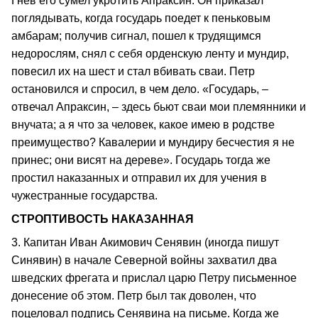
Гнев его сумел укротить Апраксин. Он приказал
поглядывать, когда государь поедет к пеньковым
амбарам; получив сигнал, пошел к трудящимся
недорослям, снял с себя орденскую ленту и мундир,
повесил их на шест и стал вбивать сваи. Петр
остановился и спросил, в чем дело. «Государь, –
отвечал Апраксин, – здесь бьют сваи мои племянники и
внучата; а я что за человек, какое имею в родстве
преимущество? Кавалерии и мундиру бесчестия я не
принес; они висят на дереве». Государь тогда же
простил наказанных и отправил их для учения в
чужестранные государства.
СТРОПТИВОСТЬ НАКАЗАННАЯ
3. Капитан Иван Акимович Сенявин (иногда пишут
Синявин) в начале Северной войны захватил два
шведских фрегата и прислал царю Петру письменное
донесение об этом. Петр был так доволен, что
поцеловал подпись Сенявина на письме. Когда же