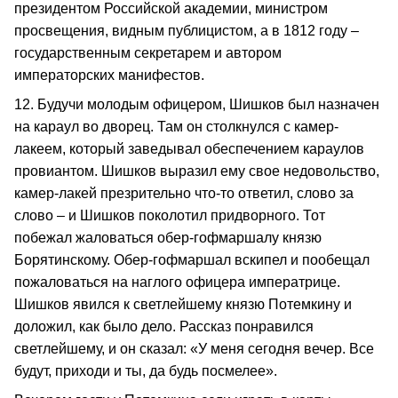
президентом Российской академии, министром
просвещения, видным публицистом, а в 1812 году –
государственным секретарем и автором
императорских манифестов.
12. Будучи молодым офицером, Шишков был назначен
на караул во дворец. Там он столкнулся с камер-
лакеем, который заведывал обеспечением караулов
провиантом. Шишков выразил ему свое недовольство,
камер-лакей презрительно что-то ответил, слово за
слово – и Шишков поколотил придворного. Тот
побежал жаловаться обер-гофмаршалу князю
Борятинскому. Обер-гофмаршал вскипел и пообещал
пожаловаться на наглого офицера императрице.
Шишков явился к светлейшему князю Потемкину и
доложил, как было дело. Рассказ понравился
светлейшему, и он сказал: «У меня сегодня вечер. Все
будут, приходи и ты, да будь посмелее».