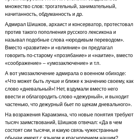
множество слов: трогательный, занимательный,
начитанность, обдуманность и др.
Адмирал Шишков, архаист и консерватор, протестовал
против такого пополнения русского лексикона и
называл подобные слова «юродивым переводом».
Вместо «развитие» и «влияние» он предлагал
говорить по-старому «прозябание» и «наитие», вместо
«соображение» – «умозаключение» и т.п.
А вот умозаключение адмирала о военном обиходе:
«Что может быть лучше и ближе к значению своему, как
слово «дневальный»! Нет, вздумали вместо него
ввести и облагородить слово «дежурный», и выходит
частенько, что дежурный бьет по щекам дневального».
На возражения Карамзина, что новые понятия требуют
тысяч заимствований, Шишков отвечал: «Да в чем
состоят сии тысячи, и какую связь чужестранные
обычаи имеют с языком и красноречием нашим?