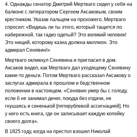
4. Однажды сенатор Дмитрий Мертваго сидел у себя на
балконе с литератором Сергеем Аксаковым, своим
крестником. Указав пальцем на прохожего, Мертваго
спросил: «Видишь ли ты этого, который тащится по
набережной, так гадко одетый? Это великий человек!
Это нищий, которому казна должна миллион. Это
адмирал Сенявин!»
Мертваго окликнул Сенявина и пригласил в дом.
Аксаков видел, как Мертваго дал уходящему Сенявину
какие-то деньги. Потом Мертваго рассказал Аксакову о
заслугах адмирала в прошлом и бедственном
положении в настоящем. «Сенявин умер бы с голоду,
если б не занимал денег, покуда без отдачи, не
гнушаясь и синенькой [пятирублевой ассигнацией]. Но
у него есть книга, где он записывает каждую копейку
своего долга».
В 1825 году, когда на престол взошел Николай