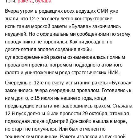
Тэги:
ракета
,
булава
Вчера утром в редакциях всех ведущих СМИ уже
знали, что 12-е по счету летно-конструкторские
испытания морской ракеты «Булава» закончились
неудачей. Но с официальными сообщениями по этому
поводу никто не торопился. Как ни досадно, но
десятилетняя эпопея создания якобы
суперсовременной ракеты ознаменовалась полным
провалом проекта, погромом подводного атомного
флота и уничтожением ряда стратегических НИИ.
Очередные, 12-е по счету, испытания ракеты «Булава»
закончились вчера очередным провалом. Готовились к
ним долго, с 15 июля нынешнего года, когда
предыдущие испытания завершились крахом. Сначала
12-й пуск должны были провести 29 октября, атомная
подводная лодка «Дмитрий Донской» вышла в море,
но старт не получился. Или был отменен по
техническим причинам. Ракету извлекли из пусковой