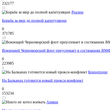
232177
11
Реалии
Борьба за мир до полной капитуляции
0
371785
18
Воюющий Черноморский флот преуспевает в состязаниях ВМФ
0
223985
4
Концепции
На Балканах готовится новый прокси-конфликт
0
153234
15
Армии