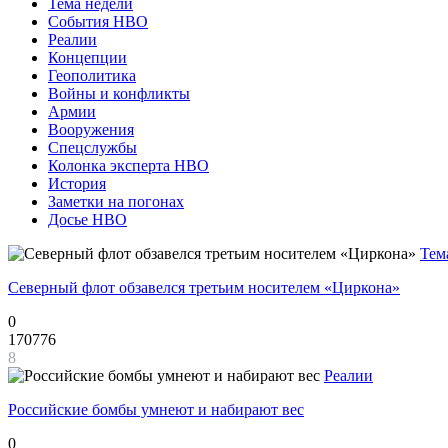
Тема недели
События НВО
Реалии
Концепции
Геополитика
Войны и конфликты
Армии
Вооружения
Спецслужбы
Колонка эксперта НВО
История
Заметки на погонах
Досье НВО
Тем
Северный флот обзавелся третьим носителем «Циркона»
0
170776
8
Реалии
Российские бомбы умнеют и набирают вес
0