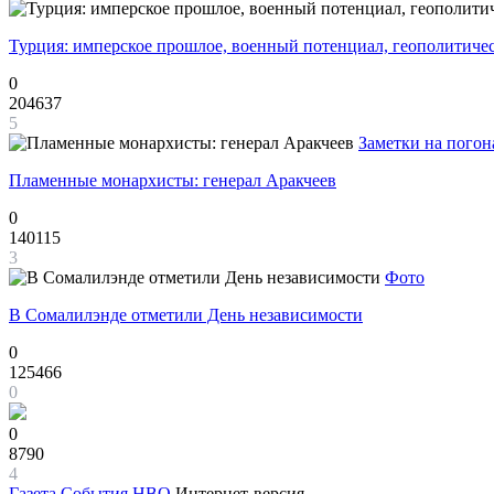
Турция: имперское прошлое, военный потенциал, геополитиче
0
204637
5
Заметки на погон
Пламенные монархисты: генерал Аракчеев
0
140115
3
Фото
В Сомалилэнде отметили День независимости
0
125466
0
0
8790
4
Газета
События НВО
Интернет-версия