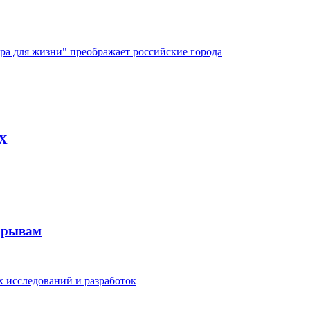
ура для жизни" преображает российские города
AX
рорывам
 исследований и разработок