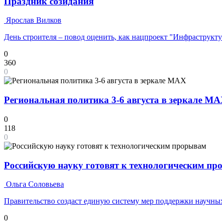
Праздник созидания
Ярослав Вилков
День строителя – повод оценить, как нацпроект "Инфраструкт
0
360
0
Региональная политика 3-6 августа в зеркале M
0
118
0
Российскую науку готовят к технологическим п
Ольга Соловьева
Правительство создаст единую систему мер поддержки научных
0