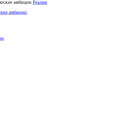
Реалии
ские амбиции
ах