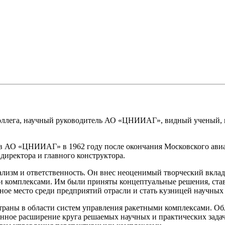
оллега, научный руководитель АО «ЦНИИАГ», видный ученый, 
л в АО «ЦНИИАГ» в 1962 году после окончания Московского ав
директора и главного конструктора.
изм и ответственность. Он внес неоценимый творческий вклад
и комплексами. Им были приняты концептуальные решения, ста
ное место среди предприятий отрасли и стать кузницей научных 
траны в области систем управления ракетными комплексами. Об
янное расширение круга решаемых научных и практических задач