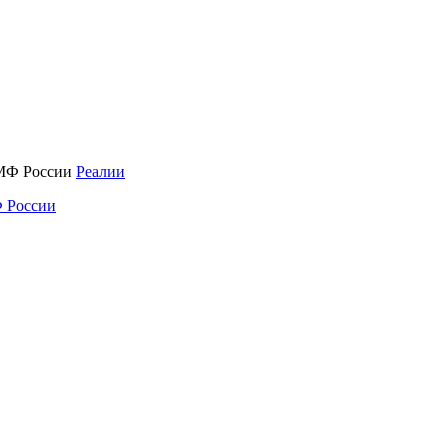
Реалии
 России