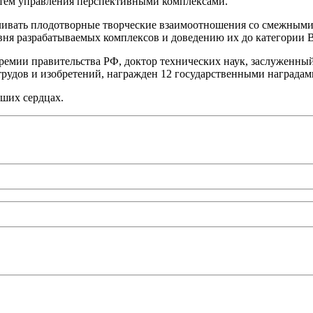
истем управления перспективными комплексами.
вливать плодотворные творческие взаимоотношения со смежным
ня разрабатываемых комплексов и доведению их до категории 
емии правительства РФ, доктор технических наук, заслуженный
рудов и изобретений, награжден 12 государственными наградам
аших сердцах.