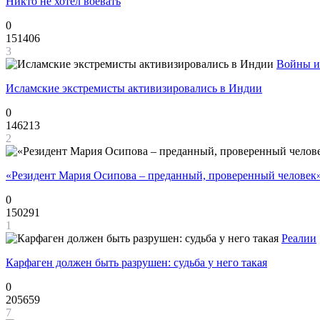
Никто не хотел воевать
0
151406
3
Войны и
Исламские экстремисты активизировались в Индии
0
146213
2
«Резидент Мария Осипова – преданный, проверенный человек
0
150291
1
Реалии
Карфаген должен быть разрушен: судьба у него такая
0
205659
7