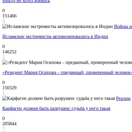
Никто не хотел воевать
0
151466
3
Войны и
Исламские экстремисты активизировались в Индии
0
146252
2
«Резидент Мария Осипова – преданный, проверенный человек
0
150329
1
Реалии
Карфаген должен быть разрушен: судьба у него такая
0
205844
7