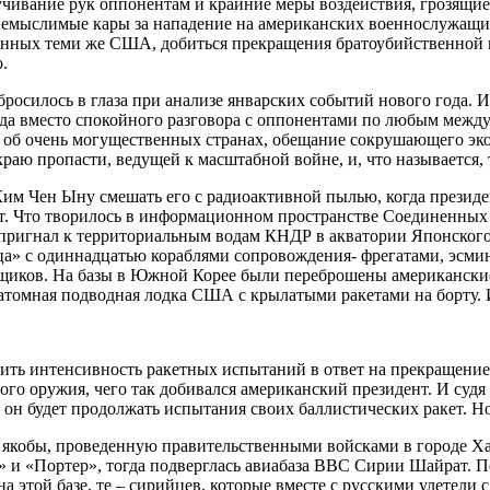
ручивание рук оппонентам и крайние меры воздействия, грозящ
 немыслимые кары за нападение на американских военнослужащих
анных теми же США, добиться прекращения братоубийственной 
.
о бросилось в глаза при анализе январских событий нового года.
огда вместо спокойного разговора с оппонентами по любым ме
е об очень могущественных странах, обещание сокрушающего эко
аю пропасти, ведущей к масштабной войне, и, что называется, т
м Чен Ыну смешать его с радиоактивной пылью, когда президен
ет. Что творилось в информационном пространстве Соединенных
е пригнал к территориальным водам КНДР в акватории Японского
ца» с одиннадцатью кораблями сопровождения- фрегатами, эсмин
щиков. На базы в Южной Корее были переброшены американские
атомная подводная лодка США с крылатыми ракетами на борту. 
изить интенсивность ракетных испытаний в ответ на прекращен
ного оружия, чего так добивался американский президент. И суд
 он будет продолжать испытания своих баллистических ракет. Н
якобы, проведенную правительственными войсками в городе Ха
 и «Портер», тогда подверглась авиабаза ВВС Сирии Шайрат. Пе
 этой базе, те – сирийцев, которые вместе с русскими улетели 