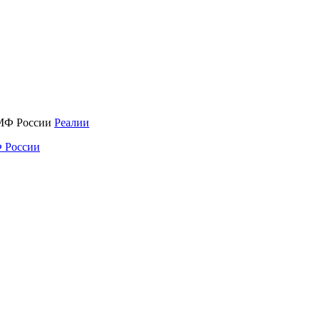
Реалии
 России