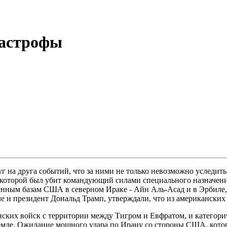
тастрофы
г на друга событий, что за ними не только невозможно уследить
е которой был убит командующий силами специального назначен
нным базам США в северном Ираке - Айн Аль-Асад и в Эрбиле, 
сле и президент Дональд Трамп, утверждали, что из американски
нских войск с территории между Тигром и Евфратом, и категорич
 земле. Ожидание мощного удара по Ирану со стороны США, кот