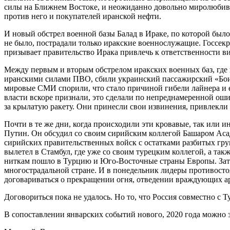
силы на Ближнем Востоке, и неожиданно довольно миролюбивое 
против него и покупателей иранской нефти.
И новый обстрел военной базы Балад в Ираке, по которой было
не было, пострадали только иракские военнослужащие. Госсек
призывает правительство Ирака привлечь к ответственности в
Между первым и вторым обстрелом иракских военных баз, где 
иранскими силами ПВО, сбили украинский пассажирский «Боинг
мировые СМИ спорили, что стало причиной гибели лайнера и ег
власти вскоре признали, это сделали по непреднамеренной ош
за крылатую ракету. Они принесли свои извинения, привлекли
Почти в те же дни, когда происходили эти кровавые, так или
Путин. Он обсудил со своим сирийским коллегой Башаром Асад
сирийских правительственных войск с остатками разбитых гр
вылетел в Стамбул, где уже со своим турецким коллегой, а та
ниткам пошло в Турцию и Юго-Восточные страны Европы. Зат
многострадальной стране. И в понедельник лидеры противост
договариваться о прекращении огня, отведении враждующих 
Договориться пока не удалось. Но то, что Россия совместно с
В сопоставлении январских событий нового, 2020 года можн