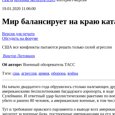
19.01.2020 11:06:00
Мир балансирует на краю ка
Версия для печати
Обсудить на форуме
США все конфликты пытаются решать только силой агрессии
Виктор Литовкин
Об авторе:
Военный обозреватель ТАСС
Тэги:
сша
,
агрессия
,
армия
,
оборона
,
война
На начало двадцатого года обрушилось столько налезающих дру
американскими беспилотниками багдадского аэропорта, в ход
Сулеймани. И ответный удар баллистическими ракетами по вое
убито и ранено 80 человек, а американские военные, в том чи
Тут и требование иракского парламента о выводе всех америка
заплатит за военные базы, построенные американцами на его