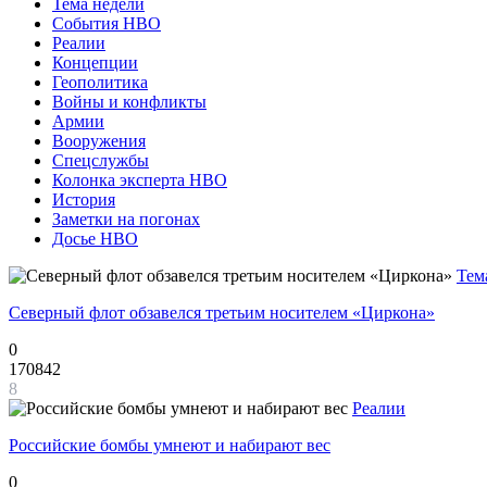
Тема недели
События НВО
Реалии
Концепции
Геополитика
Войны и конфликты
Армии
Вооружения
Спецслужбы
Колонка эксперта НВО
История
Заметки на погонах
Досье НВО
Тем
Северный флот обзавелся третьим носителем «Циркона»
0
170842
8
Реалии
Российские бомбы умнеют и набирают вес
0