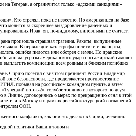
и на Тегеран, а ограничится только «адскими санкциями»
ши». Кто стрелял, пока не известно. Но американцев на базе
 что молится за скорейшее выздоровление раненных и
купировавших Ирак, он, по-видимому, виновными не считает.
Ирана произошла страшная трагедия. Ракеты, выпущенные
не выжил. В первые дни катастрофы политики и эксперты,
молета, ошибка пилотов или обстрел с земли. Но иранские
обстановке угрозы американского удара пассажирский самолет
али выплатить компенсации всем родным и близким погибших.
ране, Сирию посетил с визитом президент России Владимир
й зоне безопасности, где продолжается противостояние
 ИГИЛ, побывал на российском командном пункте, а затем
а «Турецкий поток-2», голубое топливо из которого по двум
 в Ливии, договорились о мерах по прекращению огня в этой
илетели в Москву и в рамках российско-турецкий соглашений
контролем ООН.
уженного конфликта, как они это делают в Сирии, очевидно.
ародной политики Вашингтоном и