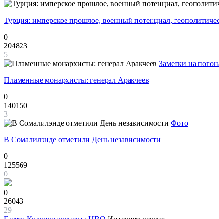
Турция: имперское прошлое, военный потенциал, геополитиче
0
204823
5
Заметки на погон
Пламенные монархисты: генерал Аракчеев
0
140150
3
Фото
В Сомалилэнде отметили День независимости
0
125569
0
0
26043
29
Газета
Колонка эксперта НВО
Интернет-версия