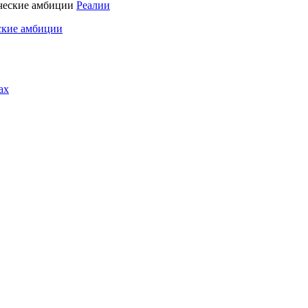
Реалии
ские амбиции
ах