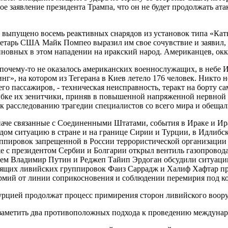
заявление президента Трампа, что он не будет продолжать атак
 выпущено восемь реактивных снарядов из установок типа «Катю
ретарь США Майк Помпео выразил им свое сочувствие и заявил,
иновных в этом нападении на иракский народ. Американцев, ок
почему-то не оказалось американских военнослужащих, в небе 
», на котором из Тегерана в Киев летело 176 человек. Никто 
о пассажиров, - техническая неисправность, теракт на борту са
ибке их зенитчики, приняв в повышенной напряженной нервной 
 к расследованию трагедии специалистов со всего мира и обещ
 иначе связанные с Соединенными Штатами, события в Ираке и И
ом ситуацию в стране и на границе Сирии и Турции, в Идлибско
уппировок запрещенной в России террористической организации
кже с президентом Сербии и Болгарии открыл вентиль газопровод
ем Владимир Путин и Реджеп Тайип Эрдоган обсудили ситуацию
оящих ливийских группировок Фаиз Саррадж и Халиф Хафтар пр
армий от линии соприкосновения и соблюдении перемирия под 
 Турцией продолжат процесс примирения сторон ливийского воор
о заметить два противоположных подхода к проведению междун