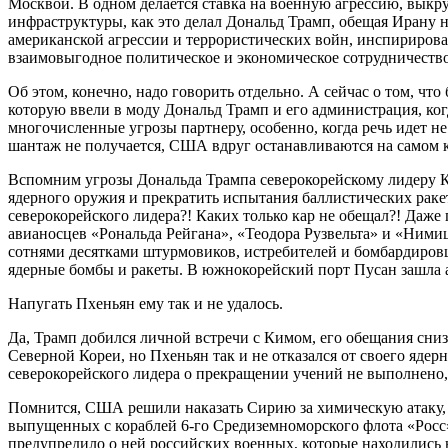
Москвой. В одном делается ставка на военную агрессию, вык
инфраструктуры, как это делал Дональд Трамп, обещая Ирану
американской агрессии и террористических войн, инспириров
взаимовыгодное политическое и экономическое сотрудничество
Об этом, конечно, надо говорить отдельно. А сейчас о том, чт
которую ввели в моду Дональд Трамп и его администрация, к
многочисленные угрозы партнеру, особенно, когда речь идет н
шантаж не получается, США вдруг останавливаются на самом кр
Вспомним угрозы Дональда Трампа северокорейскому лидеру Ки
ядерного оружия и прекратить испытания баллистических рак
северокорейского лидера?! Каких только кар не обещал?! Даж
авианосцев «Рональда Рейгана», «Теодора Рузвельта» и «Ними
сотнями десятками штурмовиков, истребителей и бомбардиров
ядерные бомбы и ракеты. В южнокорейский порт Пусан зашла 
Напугать Пхеньян ему так и не удалось.
Да, Трамп добился личной встречи с Кимом, его обещания сн
Северной Кореи, но Пхеньян так и не отказался от своего ядер
северокорейского лидера о прекращении учений не выполнено,
Помнится, США решили наказать Сирию за химическую атаку, 
выпущенных с кораблей 6-го Средиземноморского флота «Росс»
предупредило о ней российских военных, которые находились на