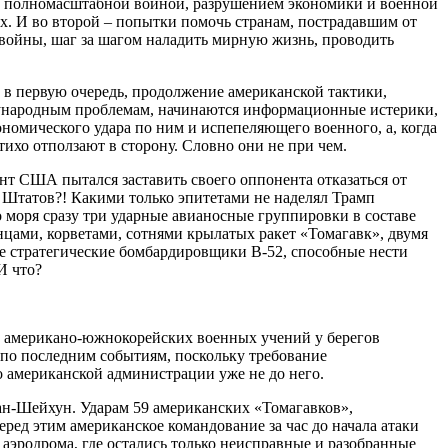
ие полномасштабной войной, разрушением экономики и военной
. И во второй – попытки помочь странам, пострадавшим от
войны, шаг за шагом наладить мирную жизнь, проводить
 И в первую очередь, продолжение американской тактики,
ждународным проблемам, начинаются информационные истерики,
номического удара по ним и испепеляющего военного, а, когда
ихо отползают в сторону. Словно они не при чем.
т США пытался заставить своего оппонента отказаться от
 Штатов?! Какими только эпитетами не наделял Трамп
 моря сразу три ударные авианосные группировки в составе
цами, корветами, сотнями крылатых ракет «Томагавк», двумя
 стратегические бомбардировщики В-52, способные нести
И что?
ие американо-южнокорейских военных учений у берегов
я по последним событиям, поскольку требование
о американской администрации уже не до него.
н-Шейхун. Ударам 59 американских «Томагавков»,
ред этим американское командование за час до начала атаки
с аэродрома, где остались только неисправные и разобранные