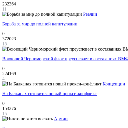
232364
11
Реалии
Борьба за мир до полной капитуляции
0
372023
18
Воюющий Черноморский флот преуспевает в состязаниях ВМФ
0
224169
4
Концепции
На Балканах готовится новый прокси-конфликт
0
153276
15
Армии