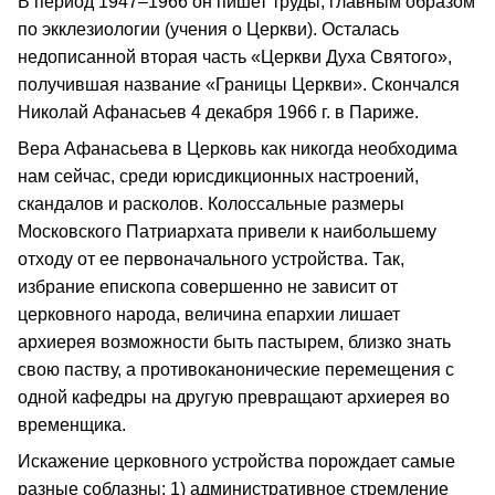
В период 1947–1966 он пишет труды, главным образом
по экклезиологии (учения о Церкви). Осталась
недописанной вторая часть «Церкви Духа Святого»,
получившая название «Границы Церкви». Скончался
Николай Афанасьев 4 декабря 1966 г. в Париже.
Вера Афанасьева в Церковь как никогда необходима
нам сейчас, среди юрисдикционных настроений,
скандалов и расколов. Колоссальные размеры
Московского Патриархата привели к наибольшему
отходу от ее первоначального устройства. Так,
избрание епископа совершенно не зависит от
церковного народа, величина епархии лишает
архиерея возможности быть пастырем, близко знать
свою паству, а противоканонические перемещения с
одной кафедры на другую превращают архиерея во
временщика.
Искажение церковного устройства порождает самые
разные соблазны: 1) административное стремление