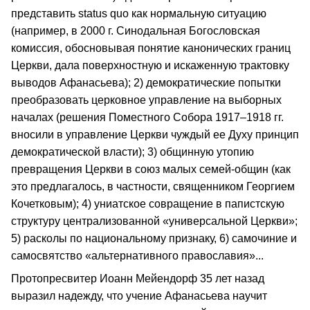
представить status quo как нормальную ситуацию
(например, в 2000 г. Синодальная Богословская
комиссия, обосновывая понятие канонических границ
Церкви, дала поверхностную и искаженную трактовку
выводов Афанасьева); 2) демократические попытки
преобразовать церковное управление на выборных
началах (решения Поместного Собора 1917–1918 гг.
вносили в управление Церкви чуждый ее Духу принцип
демократической власти); 3) общинную утопию
превращения Церкви в союз малых семей-общин (как
это предлагалось, в частности, священником Георгием
Кочетковым); 4) униатское совращение в папистскую
структуру централизованной «универсальной Церкви»;
5) расколы по национальному признаку, 6) самочиние и
самосвятство «альтернативного православия»...
Протопресвитер Иоанн Мейендорф 35 лет назад
выразил надежду, что учение Афанасьева научит