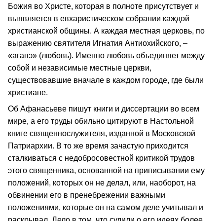
Божия во Христе, которая в полноте присутствует и
выявляется в евхаристическом собрании каждой
христианской общины. А каждая местная церковь, по
выражению святителя Игнатия Антиохийского, –
«агапэ» (любовь). Именно любовь объединяет между
собой и независимые местные церкви,
существовавшие вначале в каждом городе, где были
христиане.
Об Афанасьеве пишут книги и диссертации во всем
мире, а его труды обильно цитируют в Настольной
книге священнослужителя, изданной в Московской
Патриархии. В то же время зачастую приходится
сталкиваться с недобросовестной критикой трудов
этого священника, основанной на приписывании ему
положений, которых он не делал, или, наоборот, на
обвинении его в пренебрежении важными
положениями, которые он на самом деле учитывал и
раскрывал. Дело в том, что судили о его идеях более