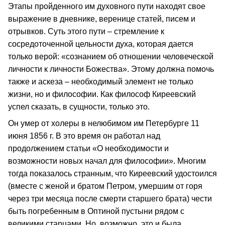
Этапы пройденного им духовного пути находят свое
выражение в дневнике, веренице статей, писем и
отрывков. Суть этого пути – стремление к
сосредоточенной цельности духа, которая дается
только верой: «сознанием об отношении человеческой
личности к личности Божества». Этому должна помочь
также и аскеза – необходимый элемент не только
жизни, но и философии. Как философ Киреевский
успел сказать, в сущности, только это.
Он умер от холеры в нелюбимом им Петербурге 11
июня 1856 г. В это время он работал над
продолжением статьи «О необходимости и
возможности новых начал для философии». Многим
тогда показалось странным, что Киреевский удостоился
(вместе с женой и братом Петром, умершим от горя
через три месяца после смерти старшего брата) чести
быть погребенным в Оптиной пустыни рядом с
великими старцами. Но, возможно, это и была