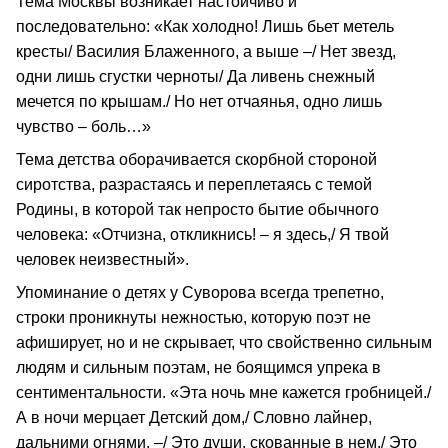
Тема Москвы возникает настойчиво и
последовательно: «Как холодно! Лишь бьет метель
кресты/ Василия Блаженного, а выше –/ Нет звезд,
одни лишь сгустки черноты/ Да ливень снежный
мечется по крышам./ Но нет отчаянья, одно лишь
чувство – боль…»
Тема детства оборачивается скорбной стороной
сиротства, разрастаясь и переплетаясь с темой
Родины, в которой так непросто бытие обычного
человека: «Отчизна, откликнись! – я здесь,/ Я твой
человек неизвестный».
Упоминание о детях у Суворова всегда трепетно,
строки проникнуты нежностью, которую поэт не
афиширует, но и не скрывает, что свойственно сильным
людям и сильным поэтам, не боящимся упрека в
сентиментальности. «Эта ночь мне кажется гробницей./
А в ночи мерцает Детский дом,/ Словно лайнер,
дальними огнями, –/ Это души, скованные в нем,/ Это