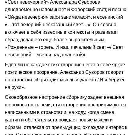
«Свет невечерний» Александра Суворова
одновременно напоминает и Фаворский свет, и песню
«Ой-да невечерняя заря занималася», и есенинский
«…тот вечерний несказанный свет…». Он словно
включает в себя известные контексты и развивает
образ, делая его еще более выразительным:
«Рожденные – гореть. И наш печальный свет –/ Свет
невечерний – льется над планетой».
Едва ли не каждое стихотворение несет в себе яркое
поэтическое прозрение. Александр Суворов говорит
по-отцовски: «Приходит мысль издалека,/ И я беру ее
на руки».
Своеобразное настроение сборнику задает внешняя
шероховатость речи, стихотворения воспринимаются
написанными в странствии, на ходу, когда смена
картин и обстоятельств рождает новые мысли и
образы, отвлекая от предыдущих, охлаждая интерес к
ним. Словно дневниковые записи: «Полночь стоит на