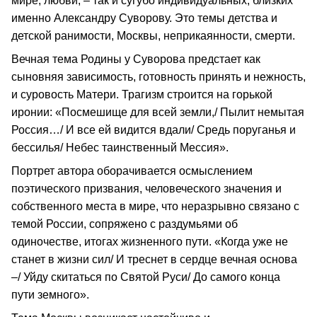
мире, любви, – так и сугубо индивидуальных, близких
именно Александру Суворову. Это темы детства и
детской ранимости, Москвы, неприкаянности, смерти.
Вечная тема Родины у Суворова предстает как
сыновняя зависимость, готовность принять и нежность,
и суровость Матери. Трагизм строится на горькой
иронии: «Посмешище для всей земли,/ Пылит немытая
Россия…/ И все ей видится вдали/ Средь поруганья и
бессилья/ Небес таинственный Мессия».
Портрет автора оборачивается осмыслением
поэтического призвания, человеческого значения и
собственного места в мире, что неразрывно связано с
темой России, сопряжено с раздумьями об
одиночестве, итогах жизненного пути. «Когда уже не
станет в жизни сил/ И треснет в сердце вечная основа
–/ Уйду скитаться по Святой Руси/ До самого конца
пути земного».