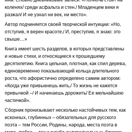
коленях/ среди асфальта и стен./ Младенцем веки я
разжал/ И не узнал ни век, ни место».
Автор подчиняется своей творческой интуиции: «Но,
отступив, я верен красоте,/ И, преступив, я знаю: это
свыше…»
Книга имеет шесть разделов, в которых представлены
и новые стихи, и относящиеся к прошедшему
десятилетию. Книга цельная, плотная, как спил дерева,
единовременно показывающий кольца длительного
роста, что афористично определено самим автором:
«Когда уже привыкнешь жить,/ То жизнь не кажется
привычкой –/ И начинаешь дорожить/ Ее мельчайшею
частичкой».
Сборник пронизывают несколько настойчивых тем, как
исконных, глубинных – обязательных для русского
поэта – тем России, Родины, народа, места поэта в