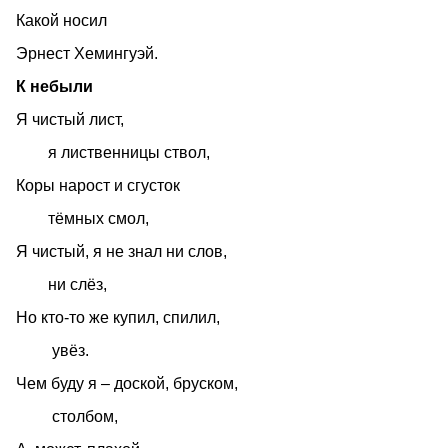
Какой носил
Эрнест Хемингуэй.
К небыли
Я чистый лист,
я лиственницы ствол,
Коры нарост и сгусток
тёмных смол,
Я чистый, я не знал ни слов,
ни слёз,
Но кто-то же купил, спилил,
увёз.
Чем буду я – доской, бруском,
столбом,