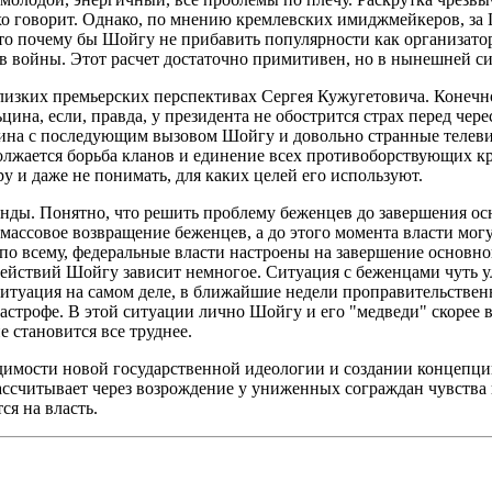
о говорит. Однако, по мнению кремлевских имиджмейкеров, за Ш
, то почему бы Шойгу не прибавить популярности как организат
в войны. Этот расчет достаточно примитивен, но в нынешней си
близких премьерских перспективах Сергея Кужугетовича. Конечн
ьцина, если, правда, у президента не обострится страх перед ч
ьцина с последующим вызовом Шойгу и довольно странные теле
должается борьба кланов и единение всех противоборствующих 
у и даже не понимать, для каких целей его используют.
ды. Понятно, что решить проблему беженцев до завершения осно
я массовое возвращение беженцев, а до этого момента власти мо
 по всему, федеральные власти настроены на завершение основн
ействий Шойгу зависит немногое. Ситуация с беженцами чуть ул
 ситуация на самом деле, в ближайшие недели проправительстве
строфе. В этой ситуации лично Шойгу и его "медведи" скорее вс
е становится все труднее.
одимости новой государственной идеологии и создании концепции
ассчитывает через возрождение у униженных сограждан чувства 
ся на власть.