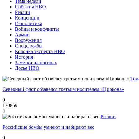
Тема недели
События НВО
Реалии
Концепции
Геополитика
Войны и конфликты
Армии
Вооружения
Спецслужбы
Колонка эксперта НВО
История
Заметки на погонах
Досье НВО
Тем
Северный флот обзавелся третьим носителем «Циркона»
0
170869
8
Реалии
Российские бомбы умнеют и набирают вес
0