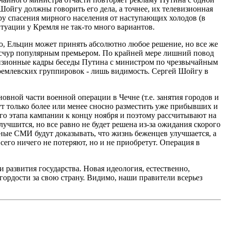
ойгу должны говорить его дела, а точнее, их телевизионная
ору спасения мирного населения от наступающих холодов (в
туации у Кремля не так-то много вариантов.
о, Ельцин может принять абсолютно любое решение, но все же
ересчур популярным премьером. По крайней мере лишний повод
визионные кадры беседы Путина с министром по чрезвычайным
кремлевских группировок - лишь видимость. Сергей Шойгу в
вной части военной операции в Чечне (т.е. занятия городов и
гут только более или менее сносно разместить уже прибывших и
ого этапа кампании к концу ноября и поэтому рассчитывают на
учшится, но все равно не будет решена из-за ожидания скорого
нные СМИ будут доказывать, что жизнь беженцев улучшается, а
его ничего не потеряют, но и не приобретут. Операция в
 развития государства. Новая идеология, естественно,
гордости за свою страну. Видимо, наши правители всерьез