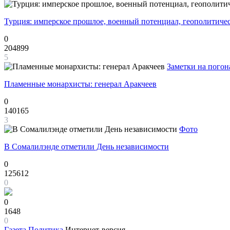
Турция: имперское прошлое, военный потенциал, геополитиче
0
204899
5
Заметки на погон
Пламенные монархисты: генерал Аракчеев
0
140165
3
Фото
В Сомалилэнде отметили День независимости
0
125612
0
0
1648
0
Газета
Политика
Интернет-версия