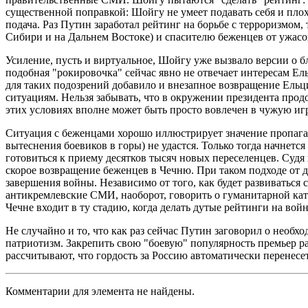
существенной поправкой: Шойгу не умеет подавать себя и плох
подача. Раз Путин заработал рейтинг на борьбе с терроризмом
Сибири и на Дальнем Востоке) и спасителю беженцев от ужасо
Усиление, пусть и виртуальное, Шойгу уже вызвало версии о 
подобная "рокировочка" сейчас явно не отвечает интересам Ел
для таких подозрений добавило и внезапное возвращение Ел
ситуациям. Нельзя забывать, что в окружении президента про
этих условиях вполне может быть просто вовлечен в чужую игр
Ситуация с беженцами хорошо иллюстрирует значение пропаган
вытеснения боевиков в горы) не удастся. Только тогда начнетс
готовиться к приему десятков тысяч новых переселенцев. Судя
скорое возвращение беженцев в Чечню. При таком подходе от д
завершения войны. Независимо от того, как будет развиваться
антикремлевские СМИ, наоборот, говорить о гуманитарной ката
Чечне входит в ту стадию, когда делать дутые рейтинги на войн
Не случайно и то, что как раз сейчас Путин заговорил о необх
патриотизм. Закрепить свою "боевую" популярность премьер р
рассчитывают, что гордость за Россию автоматически перенесет
Комментарии для элемента не найдены.