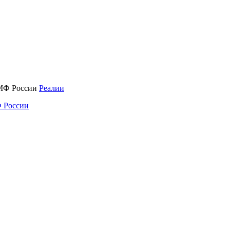
Реалии
 России