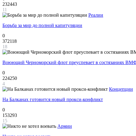
232443
11
Реалии
Борьба за мир до полной капитуляции
0
372118
18
Воюющий Черноморский флот преуспевает в состязаниях ВМФ
0
224250
4
Концепции
На Балканах готовится новый прокси-конфликт
0
153293
15
Армии