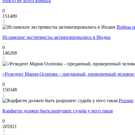
Никто не хотел воевать
0
151489
3
Войны и
Исламские экстремисты активизировались в Индии
0
146268
2
«Резидент Мария Осипова – преданный, проверенный человек
0
150348
1
Реалии
Карфаген должен быть разрушен: судьба у него такая
0
205921
7