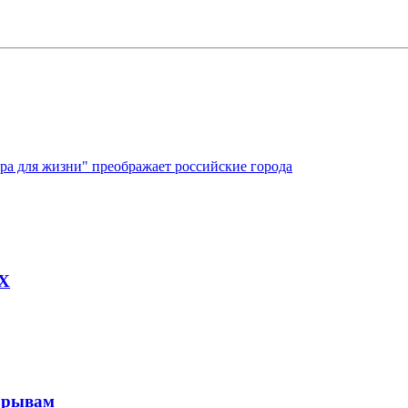
ура для жизни" преображает российские города
AX
рорывам