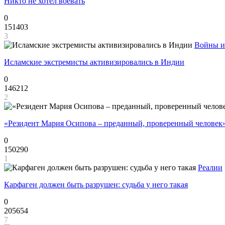
Никто не хотел воевать
0
151403
3
Войны и
Исламские экстремисты активизировались в Индии
0
146212
2
«Резидент Мария Осипова – преданный, проверенный человек
0
150290
1
Реалии
Карфаген должен быть разрушен: судьба у него такая
0
205654
7