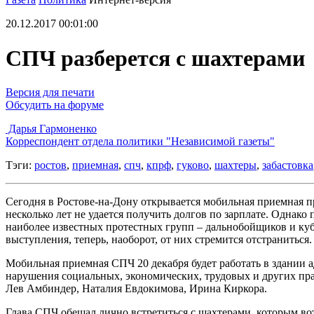
20.12.2017 00:01:00
СПЧ разберется с шахтерами
Версия для печати
Обсудить на форуме
Дарья Гармоненко
Корреспондент отдела политики "Независимой газеты"
Тэги:
ростов
,
приемная
,
спч
,
кпрф
,
гуково
,
шахтеры
,
забастовка
Сегодня в Ростове-на-Дону открывается мобильная приемная пр
несколько лет не удается получить долгов по зарплате. Однако
наиболее известных протестных групп – дальнобойщиков и куба
выступления, теперь, наоборот, от них стремится отстраниться.
Мобильная приемная СПЧ 20 декабря будет работать в здании 
нарушения социальных, экономических, трудовых и других пр
Лев Амбиндер, Наталия Евдокимова, Ирина Киркора.
Глава СПЧ обещал лично встретиться с шахтерами, которым вот