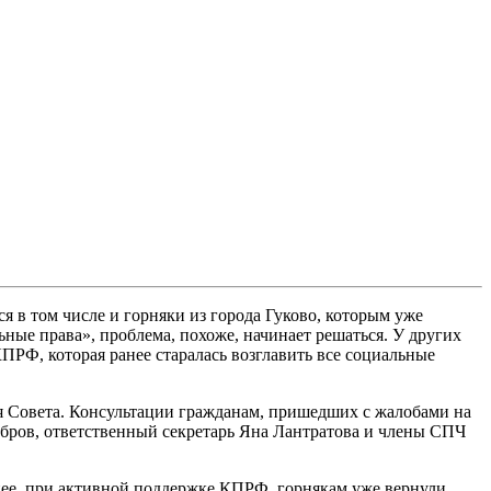
я в том числе и горняки из города Гуково, которым уже
ьные права», проблема, похоже, начинает решаться. У других
ПРФ, которая ранее старалась возглавить все социальные
ия Совета. Консультации гражданам, пришедших с жалобами на
бров, ответственный секретарь Яна Лантратова и члены СПЧ
анее, при активной поддержке КПРФ, горнякам уже вернули