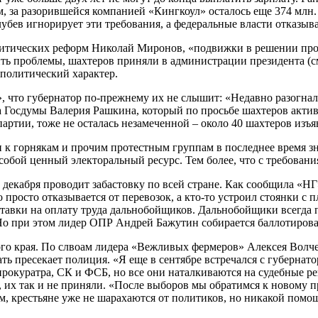
ам, за разорившейся компанией «Кингкоул» осталось еще 374 млн
убев игнорирует эти требования, а федеральные власти отказыв
литических реформ Николай Миронов, «подвижки в решении проб
шить проблемы, шахтеров приняли в администрации президента (
политический характер.
, что губернатор по-прежнему их не слышит: «Недавно разогнал
а Госдумы Валерия Рашкина, который по просьбе шахтеров акти
артии, тоже не осталась незамеченной – около 40 шахтеров изъя
 горнякам и прочим протестным группам в последнее время знач
бой ценный электоральный ресурс. Тем более, что с требовани
 декабря проводит забастовку по всей стране. Как сообщила «Н
 просто отказывается от перевозок, а кто-то устроил стоянки с п
тавки на оплату труда дальнобойщиков. Дальнобойщики всегда п
Но при этом лидер ОПР Андрей Бажутин собирается баллотирова
ого края. По слвоам лидера «Вежливых фермеров» Алексея Волче
ть пресекает полиция. «Я еще в сентябре встречался с губерна
рокуратра, СК и ФСБ, но все они наталкиваются на судебные ре
их так и не приняли. «После выборов мы обратимся к новому пр
м, крестьяне уже не шарахаются от политиков, но никакой помощи