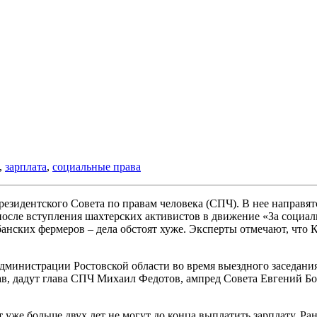
,
зарплата
,
социальные права
езидентского Совета по правам человека (СПЧ). В нее направятс
 после вступления шахтерских активистов в движение «За социал
нских фермеров – дела обстоят хуже. Эксперты отмечают, что К
администрации Ростовской области во время выездного заседан
ав, дадут глава СПЧ Михаил Федотов, ампред Совета Евгений Бо
 уже больше двух лет не могут до конца выплатить зарплату. Р