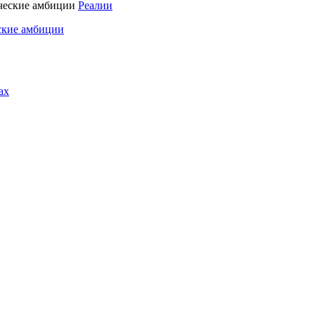
Реалии
ские амбиции
ах