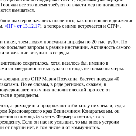
. Горняки все это время требуют от власти мер по погашению
аются вмешаться.
лем шахтеров начались после того, как они вошли в движение
см.
«НГ» от 13.12.17
), а теперь с ними встречается и СПЧ».
и пикет, трем людям присудили штрафы по 20 тыс. руб.». По
вно посылает запросы в разные инстанции. Активность самого
вили желание вступить в ее ряды.
ительно сократилось, хотя, казалось бы, именно в
ями справедливости выступают отнюдь не только шахтеры.
Г» координатор ОПР Мария Позухина, бастует порядка 40
лакатами. По ее словам, в ряде регионов, скажем, в
одчеркивают, что у них неполитический протест, от
ться в президенты.
нко, агрохолдинги продолжают отбирать у них земли, суды –
тором Краснодарского края Вениамином Кондратьевым, он
шения и помощь буксует». Фермер отметил, что в
езиденту. Если он нас не услышит, то мы вновь устроим
 от партий нет, в том числе и от коммунистов.