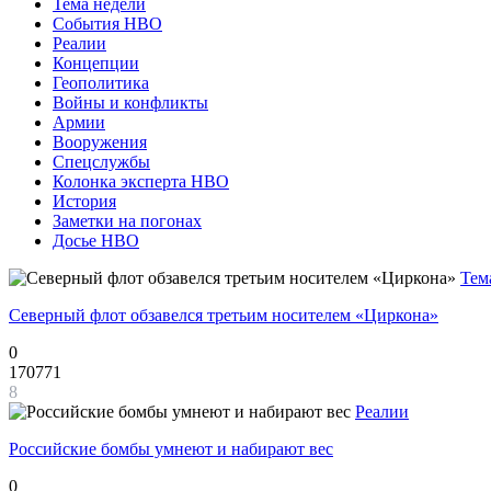
Тема недели
События НВО
Реалии
Концепции
Геополитика
Войны и конфликты
Армии
Вооружения
Спецслужбы
Колонка эксперта НВО
История
Заметки на погонах
Досье НВО
Тем
Северный флот обзавелся третьим носителем «Циркона»
0
170771
8
Реалии
Российские бомбы умнеют и набирают вес
0