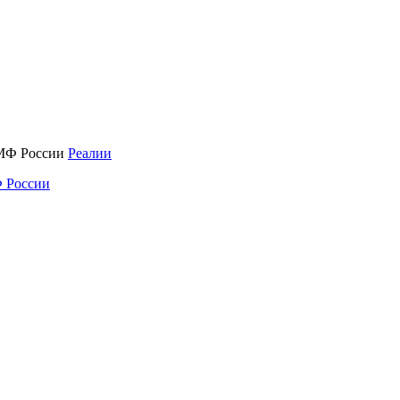
Реалии
 России