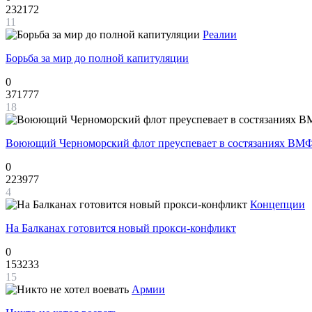
232172
11
Реалии
Борьба за мир до полной капитуляции
0
371777
18
Воюющий Черноморский флот преуспевает в состязаниях ВМФ
0
223977
4
Концепции
На Балканах готовится новый прокси-конфликт
0
153233
15
Армии