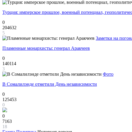
Турция: имперское прошлое, военный потенциал, геополитиче
0
204632
5
Заметки на погон
Пламенные монархисты: генерал Аракчеев
0
140114
3
Фото
В Сомалилэнде отметили День независимости
0
125453
0
0
7163
18
Газета
Политика
Интернет-версия