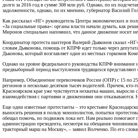
долги за 2016 год в сумме 308 млн руб. Однако, по их подсчет
задолженности, однако, по их мнению, губернатор Василий Гол
Как рассказал «НГ» руководитель Центра экономических и по
«За социальные права»: органы власти начали думать, как ре
Миронов специально напомнил, что данное движение носит не
Координатор протеста шахтеров Валерий Дьяконов сказал «НГ»
словам Дьяконова, помощь от КПРФ идет только через депутат
Дьконова, который возглавляет один из местных горкомов Комп
Однако на уровне федерального руководства КПРФ внимание и к
предвыборный период выступления трудящихся представляют со
Например, Объединение перевозчиков России (ОПР) с 15 по 25
регионов и несколько десятков тысяч водителей. Причем, кто-то
Красноярском крае уже чувствуется нехватка машин, выросли с
взаимодействия с партиями и движениями они отказываются. 
Еще одни известные протестанты – это крестьяне Краснодарск
выносить решения в пользу монополистов, попытки протестова
обещал помочь, но подвижек пока нет. Нам реально помогают п
администрации президента, несмотря на обещания чиновников, 
тракторный марш на Москву», – заявил Волченко. По его слова