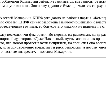
облемами Компартия сейчас не занимается, все зависит от акт
ом спустили вниз. Зюганову трудно сейчас приходится: сверху н
Алексей Макаркин, КПРФ уже давно не рабочая партия. «Компар
го словам, КПРФ сейчас озабочена взаимоотношениями с властью
 протестующим группам, то бонусов это никаких не принесет, а 
азу несколькими факторами. Во-первых, их расколами, когда ра
широкой аудитории. «Даже Навальный, пусть заочно и как враг, 
 то, что любой протест власти неприятен, на свой счет она вос
 хотя одновременно возрастает и риск репрессий, а потому мно
-то частные интересы», – пояснил Макаркин.