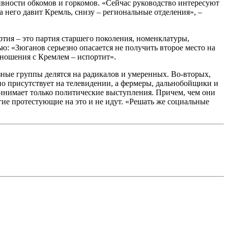
ивности обкомов и горкомов. «Сейчас руководство интересуют
а него давит Кремль, снизу – региональные отделения», –
тия – это партия старшего поколения, номенклатуры,
: «Зюганов серьезно опасается не получить второе место на
отношения с Кремлем – испортит».
зные группы делятся на радикалов и умеренных. Во-вторых,
но присутствует на телевидении, а фермеры, дальнобойщики и
принимает только политические выступления. Причем, чем они
гие протестующие на это и не идут. «Решать же социальные