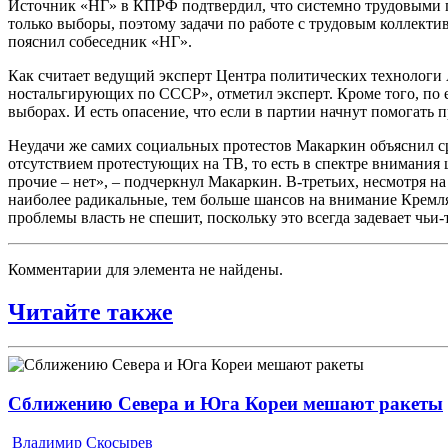
Источник «НГ» в КПРФ подтвердил, что системно трудовыми пр
только выборы, поэтому задачи по работе с трудовым коллектив
пояснил собеседник «НГ».
Как считает ведущий эксперт Центра политических технологи 
ностальгирующих по СССР», отметил эксперт. Кроме того, по е
выборах. И есть опасение, что если в партии начнут помогать
Неудачи же самих социальных протестов Макаркин объяснил ср
отсутствием протестующих на ТВ, то есть в спектре внимания 
прочие – нет», – подчеркнул Макаркин. В-третьих, несмотря на
наиболее радикальные, тем больше шансов на внимание Кремля,
проблемы власть не спешит, поскольку это всегда задевает чьи
Комментарии для элемента не найдены.
Читайте также
Сближению Севера и Юга Кореи мешают ракеты
Владимир Скосырев