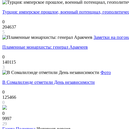
Турция: имперское прошлое, военный потенциал, геополитиче
0
204637
5
Заметки на погон
Пламенные монархисты: генерал Аракчеев
0
140115
3
Фото
В Сомалилэнде отметили День независимости
0
125466
0
0
9997
29
Газета
Политика
Интернет-версия