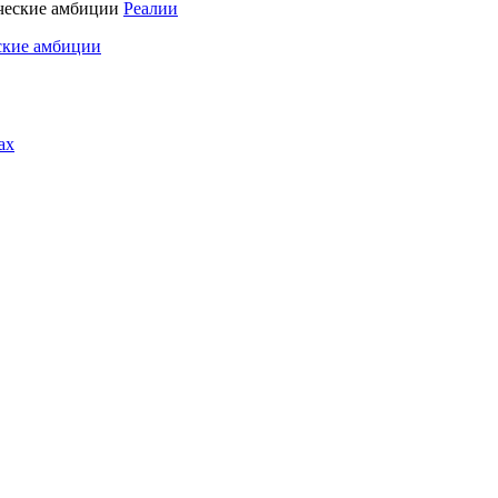
Реалии
ские амбиции
ах