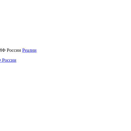
Реалии
 России