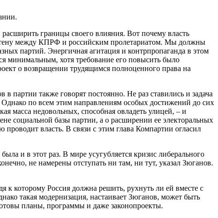
ании.
и расширить границы своего влияния. Вот почему власть
ть стену между КПРФ и российским пролетариатом. Мы должны
азных партий. Энергичная агитация и контрпропаганда в этом
ется минимальным, хотя требование его повысить было
проект о возвращении трудящимся полноценного права на
 в партии также говорят постоянно. Не раз ставились и задача
. Однако по всем этим направлениям особых достижений до сих
кая масса недовольных, способная овладеть улицей, – и
смене социальной базы партии, а о расширении ее электоральных
ую проводит власть. В связи с этим глава Компартии огласил
ыла и в этот раз. В мире усугубляется кризис либерального
онечно, не намерены отступать ни там, ни тут, указал Зюганов.
 к которому Россия должна решить, рухнуть ли ей вместе с
днако такая модернизация, настаивает Зюганов, может быть
 готовы планы, программы и даже законопроекты.