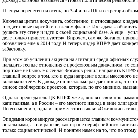
Доклад Зюганова называется «Новая политическая реальность 
Пленум перенесен на осень, но 3–4 июля ЦК и секретари обком
Ключевая цитата документа, собственно, и относящаяся к зада
плодит новые партийки на левом фланге. Их задача – обвинят
рушить эту стену и идти к своей социальной базе. А еще – ус
деле только приветствуются». Впрочем, сам же Зюганов призна
обозначено еще в 2014 году. И теперь лидер КПРФ дает конкр
забастовку.
При этом об усилении акцента на агитации среди офисных служ
наладить тесные отношения с профсоюзным движением, то есть
пор тоже не было. Но сейчас Зюганов решил направить КПРФ по
главный вопрос в том, кто и куда направит волны массового не
возможностей». В докладе он несколько раз дает понять, что э
список спойлерских проектов, которые, по его мнению, вызва
Однако председатель ЦК КПРФ уже давно все свои программные 
капитализма, а в России – его местного извода в виде олигарх
По его мнению, одна из примет этого такая: «Оживились силы
Эпидемия коронавируса рассматривается главным коммунистом 
остальными, а то и раньше, как стране периферийного капитал
только социалистической. И понятен намек на то, что по этом