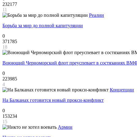
232177
11
Реалии
Борьба за мир до полной капитуляции
0
371785
18
Воюющий Черноморский флот преуспевает в состязаниях ВМФ
0
223985
4
Концепции
На Балканах готовится новый прокси-конфликт
0
153234
15
Армии