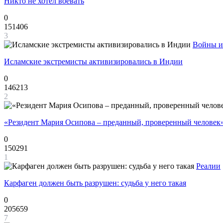
Никто не хотел воевать
0
151406
3
Войны и
Исламские экстремисты активизировались в Индии
0
146213
2
«Резидент Мария Осипова – преданный, проверенный человек
0
150291
1
Реалии
Карфаген должен быть разрушен: судьба у него такая
0
205659
7