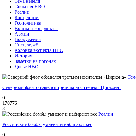
Тема недели
События НВО
Реалии
Концепции
Геополитика
Войны и конфликты
Армии
Вооружения
Спецслужбы
Колонка эксперта НВО
История
Заметки на погонах
Досье НВО
Тем
Северный флот обзавелся третьим носителем «Циркона»
0
170776
8
Реалии
Российские бомбы умнеют и набирают вес
0