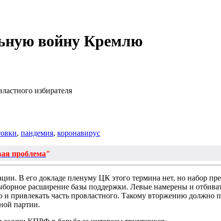
льную войну Кремлю
властного избирателя
товки
,
пандемия
,
коронавирус
вая проблема
"
ии. В его докладе пленуму ЦК этого термина нет, но набор пре
орное расширение базы поддержки. Левые намерены и отбивать 
о и привлекать часть провластного. Такому вторжению должно 
ной партии.