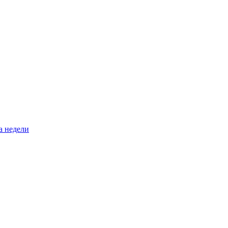
а недели