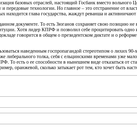
изация базовых отраслей, настоящий Госбанк вместо вольного Це
 передовые технологии. Но главное – это отстранение от власт
х находится глава государства, жаждут реванша и активничают 
анном документе. То есть Зюганов сохраняет свою позицию не в
ституции. Хотя лидер КПРФ и позволил себе процитировать одно
докладе говорится в общем о президентском диктате и о рефор
зоваться наведенным госпропагандой стереотипом о лихих 90-х
же либерального толка, себя с ельцинскими временами уже мало 
РФ. То есть о ее способности в нынешнем виде отказаться от ст
апример, оранжевой, сколько затыкает рот тем, кто хочет быть н