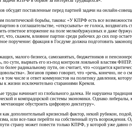
и задачи КПРФ в борьбе за интересы трудящихся».
ов обсудят поставленные перед партией задачи на онлайн-совещ
чам политической борьбы, такова: «У КПРФ есть все возможност
ь партию в соглашательстве, «откусывать» ее голоса, воздвига
илить ответное вторжение на поле мелкобуржуазных и даже буржу
ет, что, скажем, влияние партии среди рабочих до сих пор оста
етное поручение: фракция в Госдуме должна подготовить законо
ащих, малого бизнеса, самозанятых, бюджетников и пенсионеров
, по сути, вырвать его из-под контроля лояльной властям ФНПР
 более радикальному пути, он считает, что «создается критичес
довольства». Зюганов прямо говорит, что «речь, конечно, не о 
то в том числе и ответ коммунистов на политику давления, котор
ны к жизни исключительно стараниями Кремля.
труды начинает из глобального далека. Не нарушена традиция б
ической и компрадорской системы экономики. Однако либералы, к
, мечтающие обустроить цифровую диктатуру».
как дополнительный кризисный фактор, некий рубикон, подойдя
изма, или все-таки перейти на собственный путь возрождения. О
у пути страну может повести только КПРФ, у которой уже давно