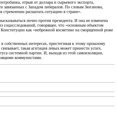
нтробанка, отрыв от доллара и сырьевого экспорта,
и завязанных с Западом либералов. По словам Зюганова,
в стремлении расшатать ситуацию в стране».
ысказываться лично против президента. И она не изменена
 из социсследований, говорящее, что «основным объектом
ме Конституции как «небрежной косметике на сморщенной роже
 в собственных интересах, пристегивая к этому прошлому
связывает, такая агитация левых может принести успех.
атуса системной партии. И, выходя из этой самоизоляции,
астоящими коммунистами.