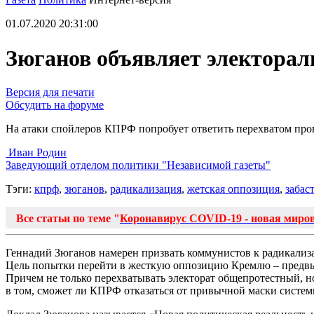
01.07.2020 20:31:00
Зюганов объявляет электора
Версия для печати
Обсудить на форуме
На атаки спойлеров КПРФ попробует ответить перехватом про
Иван Родин
Заведующий отделом политики "Независимой газеты"
Тэги:
кпрф
,
зюганов
,
радикализация
,
жетская оппозиция
,
забас
Все статьи по теме "
Коронавирус COVID-19 - новая миро
Геннадий Зюганов намерен призвать коммунистов к радикализац
Цель попытки перейти в жесткую оппозицию Кремлю – предвыб
Причем не только перехватывать электорат общепротестный, н
в том, сможет ли КПРФ отказаться от привычной маски систем