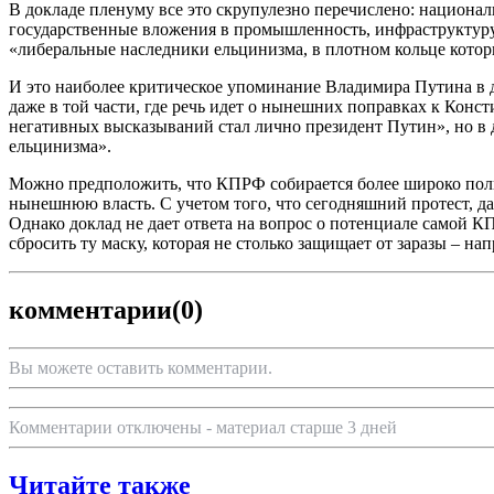
В докладе пленуму все это скрупулезно перечислено: национал
государственные вложения в промышленность, инфраструктуру и
«либеральные наследники ельцинизма, в плотном кольце которы
И это наиболее критическое упоминание Владимира Путина в д
даже в той части, где речь идет о нынешних поправках к Кон
негативных высказываний стал лично президент Путин», но в 
ельцинизма».
Можно предположить, что КПРФ собирается более широко поль
нынешнюю власть. С учетом того, что сегодняшний протест, да
Однако доклад не дает ответа на вопрос о потенциале самой КП
сбросить ту маску, которая не столько защищает от заразы – н
комментарии
(0)
Вы можете оставить комментарии.
Комментарии отключены - материал старше 3 дней
Читайте также