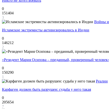
Никто не хотел воевать
0
151404
3
Войны и
Исламские экстремисты активизировались в Индии
0
146212
2
«Резидент Мария Осипова – преданный, проверенный человек
0
150290
1
Реалии
Карфаген должен быть разрушен: судьба у него такая
0
205654
7