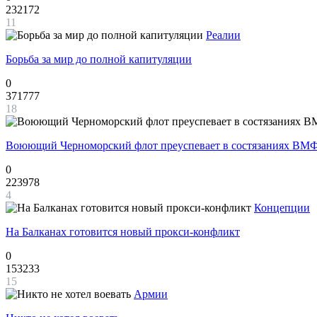
232172
11
Реалии
Борьба за мир до полной капитуляции
0
371777
18
Воюющий Черноморский флот преуспевает в состязаниях ВМФ
0
223978
4
Концепции
На Балканах готовится новый прокси-конфликт
0
153233
15
Армии