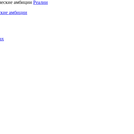
Реалии
ские амбиции
ах