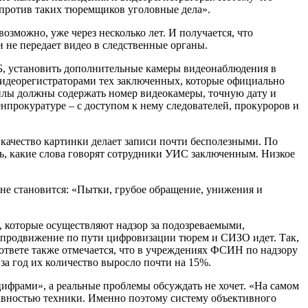
 против таких тюремщиков уголовные дела».
озможно, уже через несколько лет. И получается, что
и не передает видео в следственные органы.
, установить дополнительные камеры видеонаблюдения в
 видеорегистраторами тех заключенных, которые официально
айлы должны содержать номер видеокамеры, точную дату и
нпрокуратуре – с доступом к нему следователей, прокуроров и
о качество картинки делает записи почти бесполезными. По
ь, какие слова говорят сотрудники УИС заключенным. Низкое
 не становится: «Пытки, грубое обращение, унижения и
 которые осуществляют надзор за подозреваемыми,
м продвижение по пути цифровизации тюрем и СИЗО идет. Так,
В ответе также отмечается, что в учреждениях ФСИН по надзору
а год их количество выросло почти на 15%.
 цифрами», а реальные проблемы обсуждать не хочет. «На самом
равностью техники. Именно поэтому систему объективного