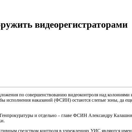
ружить видеорегистраторами
едложения по совершенствованию видеоконтроля над колониями
бы исполнения наказаний (ФСИН) остаются слепые зоны, да еще 
Генпрокуратуры и отдельно – главе ФСИН Александру Калашник
ки.
ективным средством контроля в учреждениях УИС являются имен