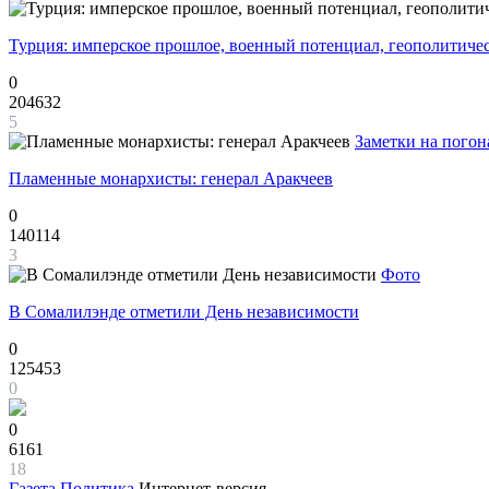
Турция: имперское прошлое, военный потенциал, геополитиче
0
204632
5
Заметки на погон
Пламенные монархисты: генерал Аракчеев
0
140114
3
Фото
В Сомалилэнде отметили День независимости
0
125453
0
0
6161
18
Газета
Политика
Интернет-версия