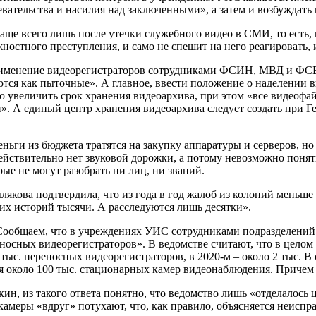
вательства и насилия над заключенными», а затем и возбуждать
чаще всего лишь после утечки служебного видео в СМИ, то есть, в
жностного преступления, и само не спешит на него реагировать, 
рименение видеорегистраторов сотрудниками ФСИН, МВД и ФСБ
уются как пыточные». А главное, ввести положение о наделении
о увеличить срок хранения видеоархива, при этом «все видеоф
». А единый центр хранения видеоархива следует создать при Ге
деньги из бюджета тратятся на закупку аппаратуры и серверов, н
йствительно нет звуковой дорожки, а потому невозможно понят
рые не могут разобрать ни лиц, ни званий.
якова подтвердила, что из года в год жалоб из колоний меньше
их историй тысячи. А расследуются лишь десятки».
Сообщаем, что в учреждениях УИС сотрудниками подразделений,
носных видеорегистраторов». В ведомстве считают, что в цело
 тыс. переносных видеорегистраторов, в 2020-м – около 2 тыс. 
около 100 тыс. стационарных камер видеонаблюдения. Причем з
кин, из такого ответа понятно, что ведомство лишь «отделалось
камеры «вдруг» потухают, что, как правило, объясняется неисп