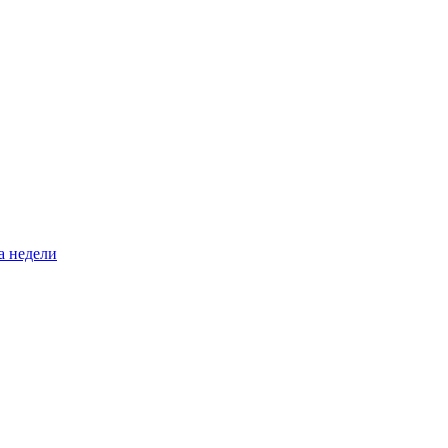
а недели