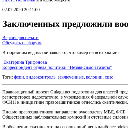
02.07.2020 20:11:00
Заключенных предложили воо
Версия для печати
Обсудить на форуме
В тюремном ведомстве заявляют, что камер на всех хватает
Екатерина Трифонова
Корреспондент отдела политики "Независимой газеты"
Тэги:
фсин
,
видеоконтроль
,
заключенные
,
колонии
,
сизо
Правозащитный проект Gulagu.net подготовил для властей пр
регистраторов недостаточно, в учреждениях Федеральной служ
ФСИН к инициативе правозащитников отнеслись скептически.
Письмо правозащитников направлено руководству МВД, ФСБ, 
Общественных наблюдательных комиссий и отставные силови
В обращении сказано, что на сегодняшний день наиболее эфф