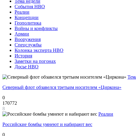
Тема недели
События НВО
Реалии
Концепции
Геополитика
Войны и конфликты
Армии
Вооружения
Спецслужбы
Колонка эксперта НВО
История
Заметки на погонах
Досье НВО
Тем
Северный флот обзавелся третьим носителем «Циркона»
0
170772
8
Реалии
Российские бомбы умнеют и набирают вес
0