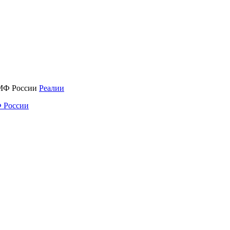
Реалии
 России