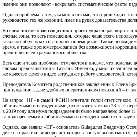
именно они позволяют «вскрывать систематические факты изде
Однако проблема в том, указано в письме, что происходит это 
руководство тех же колоний, имея на руках доказательства дол
В своем письме правозащитники просят «кратно расширить п
слепые зоны, то есть помещения, которые чаще всего использ
заявляют об угрозах со стороны тюремщиков. Также необходим
время, а также хронометраж записи без возможности коррекции
представителей гражданского общества.
Есть еще и такая проблема, отмечается в письме, что немалые 
словам правозащитницы Татьяны Янченко, у многих записей де
же качество самого видео затрудняет работу следователей, кото
Председатель Комитета родственников заключенных Елена Брыл
принуждение к даче удобных оперативникам показаний – и так
На запрос «НГ» в самой ФСИН ответили голой статистикой: «
обвиняемыми и осужденными, используется около 28 тыс. пере
в 2019 году для нужд подразделений было направлено более 11
за подозреваемыми, обвиняемыми и осужденными используется 
Однако, как заявил «НГ» основатель Gulagu.net Владимир Осеч
деле на практике видеорегистраторы зачастую выключаются, а 