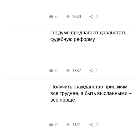
0
1649
0
Госдуме предлагают доработать
судебную реформу
0
1387
1
Получить гражданство приезжим
все труднее, а быть высланными –
все проще
0
1131
0