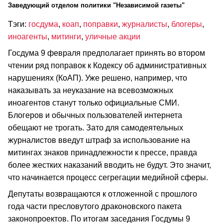
Заведующий отделом политики "Независимой газеты"
Тэги:
госдума
,
коап
,
поправки
,
журналисты
,
блогеры
,
иноагенты
,
митинги
,
уличные акции
Госдума 9 февраля предполагает принять во втором
чтении ряд поправок к Кодексу об административных
нарушениях (КоАП). Уже решено, например, что
наказывать за неуказание на всевозможных
иноагентов станут только официальные СМИ.
Блогеров и обычных пользователей интернета
обещают не трогать. Зато для самодеятельных
журналистов введут штраф за использование на
митингах знаков принадлежности к прессе, правда
более жестких наказаний вводить не будут. Это значит,
что начинается процесс сегрегации медийной сферы.
Депутаты возвращаются к отложенной с прошлого
года части пресловутого драконовского пакета
законопроектов. По итогам заседания Госдумы 9