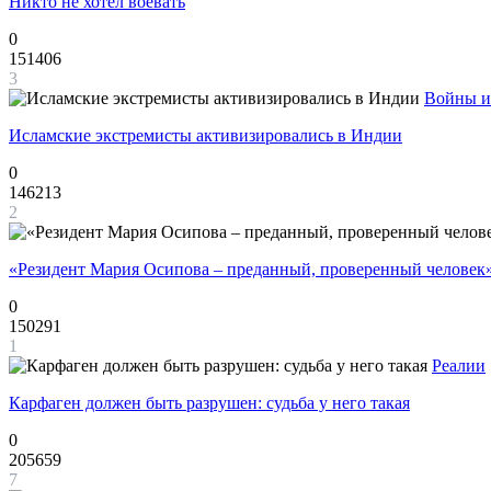
Никто не хотел воевать
0
151406
3
Войны и
Исламские экстремисты активизировались в Индии
0
146213
2
«Резидент Мария Осипова – преданный, проверенный человек
0
150291
1
Реалии
Карфаген должен быть разрушен: судьба у него такая
0
205659
7