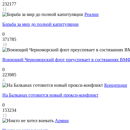
232177
11
Реалии
Борьба за мир до полной капитуляции
0
371785
18
Воюющий Черноморский флот преуспевает в состязаниях ВМФ
0
223985
4
Концепции
На Балканах готовится новый прокси-конфликт
0
153234
15
Армии