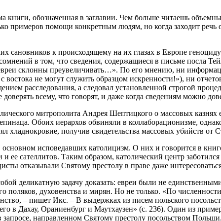
тема книги, обозначенная в заглавии. Чем больше читаешь объемн
олько примеров помощи конкретным людям, но когда заходит реч
х сановников к происходящему на их глазах в Европе геноциду:
омнений в том, что сведения, содержащиеся в письме посла Тейл
ь евреи склонны преувеличивать…». По его мнению, ни информа
с востока не могут служить образцом искренности!»), ни отчето
дением расследования, а следовал установленной строгой проце
доверять всему, что говорят, и даже когда сведениям можно дове
толического митрополита Андрея Шептицкого о массовых казнях 
епинаца. Обоих иерархов обвиняли в коллаборационизме, однак
анял хладнокровие, получив свидетельства массовых убийств от 
о в основном исповедавших католицизм. О них и говорится в книг
 и ее сателлитов. Таким образом, католический центр заботился
цисты отказывали Святому престолу в праве даже интересоваться
д собой деликатную задачу доказать: евреи были не единственны
го поляков, духовенства и мирян. Но не только. «По численност
нство, – пишет Икс. – В выдержках из писем польского посольс
го в Дахау, Ораниенбург и Маутхаузен» (с. 236). Один из приме
в запросе, направленном Святому престолу посольством Польши, 