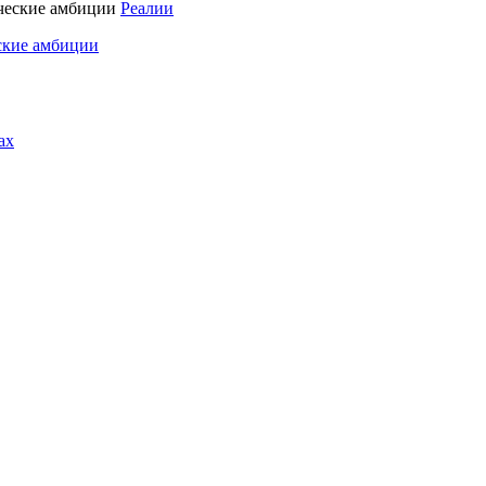
Реалии
ские амбиции
ах