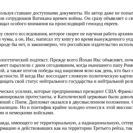
ользуя ставшие доступными документы. Но автор даже не попыта
ив сотрудников Ватикана времен войны. Он сразу объявляет о с
ращал особого внимания на происходящий геноцид евреев.
своего исследования, которое скорее не научная работа архивис
чумы, а он, Икс, написал эту книгу во время вынужденного уед
оде бы нет, и закономерно, что российское издательство исполь
логетический подтекст. Прежде всего Йохан Икс объясняет, по
имеет параллели с днем сегодняшним, когда нынешнего папу Р
, а также итогов победы над нацизмом ясно как день, кто был на
астности. И когда Икс воссоздает сложную политическую картину
ищать свой статус нейтрального государства и нейтральной рел
матических усилиях, которые предпринимал президент США Франк
минировали протестанты, и Католической церковью были довол
ошений с Пием. Дипломат оказался в двусмысленном положении. 
коалиции. Но и понтифик крайне холодно отнесся к этой миссии:
ими и немецкими войсками.
равда, имеющего не территориальную, а наднациональную, сетеву
ормацию и действовавших как на территории Третьего рейха, та