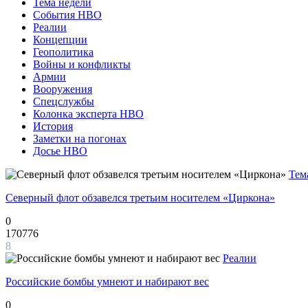
Тема недели
События НВО
Реалии
Концепции
Геополитика
Войны и конфликты
Армии
Вооружения
Спецслужбы
Колонка эксперта НВО
История
Заметки на погонах
Досье НВО
Тем
Северный флот обзавелся третьим носителем «Циркона»
0
170776
8
Реалии
Российские бомбы умнеют и набирают вес
0