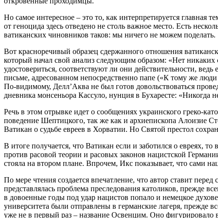
откровенные проходимцы.
Но самое интересное – это то, как интерпретируется главная 
от геноцида здесь отведено не столь важное место. Есть неск
ватиканских чиновников таков: мы ничего не можем поделать.
Вот красноречивый образец сдержанного отношения ватикански
который начал свой анализ следующим образом: «Нет никаких с
удостовериться, соответствуют ли они действительности, вед
письме, адресованном непосредственно папе («К тому же люди 
По-видимому, Делл’Аква не был готов довольствоваться прове
дневника монсеньора Кассуло, нунция в Бухаресте: «Никогда не 
Речь в этом отрывке идет о сообщениях украинского греко-ка
поведение Шептицкого, так же как и архиепископа Алоизие Ст
Ватикан о судьбе евреев в Хорватии. Но Святой престол сохр
В итоге получается, что Ватикан если и заботился о евреях, т
против расовой теории и расовых законов нацистской Германии
стояла на втором плане. Впрочем, Икс показывает, что сами на
По мере чтения создается впечатление, что автор ставит пере
представлялась проблема преследования католиков, прежде все
в довоенные годы под удар нацистов попало и немецкое духове
университета были отправлены в германские лагеря, прежде все
уже не в первый раз – название Освенцим. Оно фигурировало 