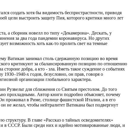
лся создать хотя бы видимость беспристрастности, приводя
воей цели выстроить защиту Пия, которого критики много лет
та, а сборник новелл по типу «Декамерона». Дескать, у
инения за два года пандемии коронавируса. Но других
зует возможность хоть как-то пролить свет на темные
чему Ватикан занимал столь сдержанную позицию во время
имского критикуют за сбалансированную позицию по отношению
 стороне добра, а кто - зла. Иметь такое суждение о событиях
 1930–1940-х годов, безусловно, он прав, говоря о
игиозной организации глобального характера.
лин Рузвельт для сближения со Святым престолом. До того
ьно прохладными. Автор книги подробно объясняет, почему
Он проживал в Риме, столице фашистской Италии, а в его
 он не желал, чтобы нейтралитет Ватикана был подвергнут
ю структуру. В главе «Рассказ о тайных осведомителях»
к и в СССР. Были среди них и идейно мотивированные люди, и