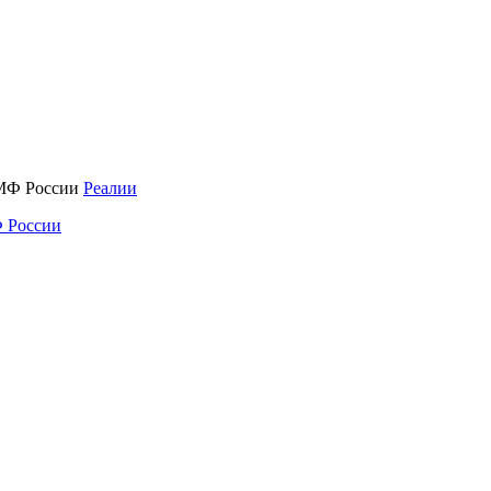
Реалии
 России