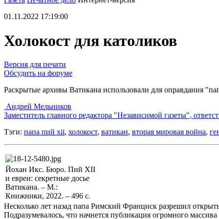
01.11.2022 17:19:00
Холокост для католиков
Версия для печати
Обсудить на форуме
Раскрытые архивы Ватикана использовали для оправдания "па
Андрей Мельников
Заместитель главного редактора "Независимой газеты", ответ
Тэги:
папа пий xii
,
холокост
,
ватикан
,
вторая мировая война
,
ге
Йохан Икс. Бюро. Пий XII
и евреи: секретные досье
Ватикана. – М.:
Книжники, 2022. – 496 с.
Несколько лет назад папа Римский Франциск разрешил открыть
Подразумевалось, что начнется публикация огромного массива 