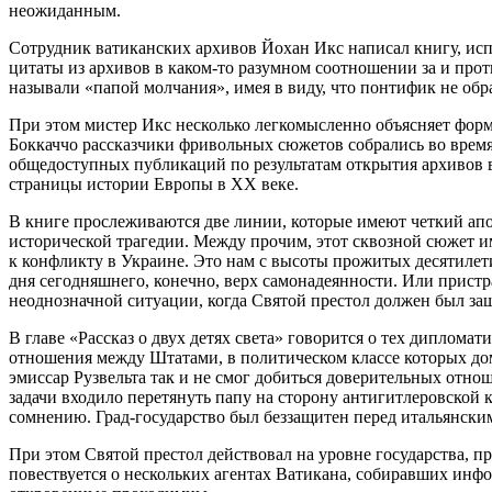
неожиданным.
Сотрудник ватиканских архивов Йохан Икс написал книгу, исп
цитаты из архивов в каком-то разумном соотношении за и прот
называли «папой молчания», имея в виду, что понтифик не об
При этом мистер Икс несколько легкомысленно объясняет форму 
Боккаччо рассказчики фривольных сюжетов собрались во время 
общедоступных публикаций по результатам открытия архивов вр
страницы истории Европы в XX веке.
В книге прослеживаются две линии, которые имеют четкий апо
исторической трагедии. Между прочим, этот сквозной сюжет 
к конфликту в Украине. Это нам с высоты прожитых десятилетий
дня сегодняшнего, конечно, верх самонадеянности. Или пристр
неоднозначной ситуации, когда Святой престол должен был защ
В главе «Рассказ о двух детях света» говорится о тех дипло
отношения между Штатами, в политическом классе которых до
эмиссар Рузвельта так и не смог добиться доверительных отн
задачи входило перетянуть папу на сторону антигитлеровской 
сомнению. Град-государство был беззащитен перед итальянск
При этом Святой престол действовал на уровне государства, п
повествуется о нескольких агентах Ватикана, собиравших инф