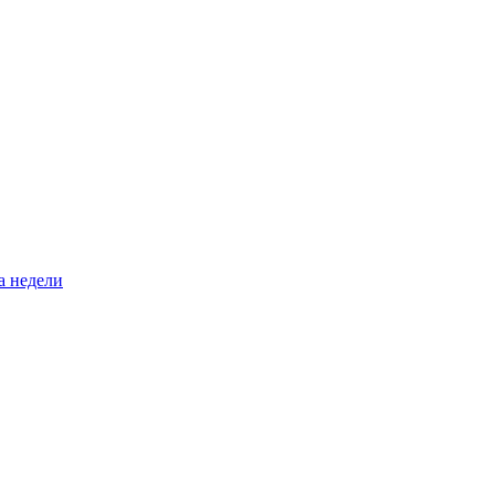
а недели