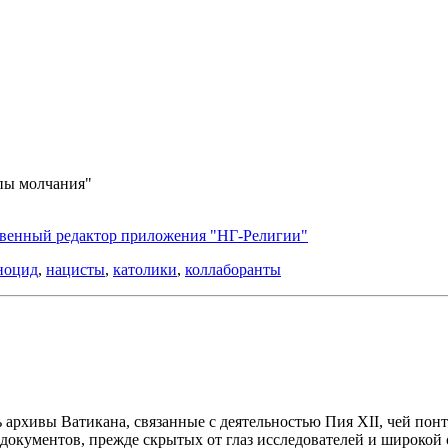
пы молчания"
ственный редактор приложения "НГ-Религии"
ноцид
,
нацисты
,
католики
,
коллаборанты
 архивы Ватикана, связанные с деятельностью Пия XII, чей по
документов, прежде скрытых от глаз исследователей и широкой 