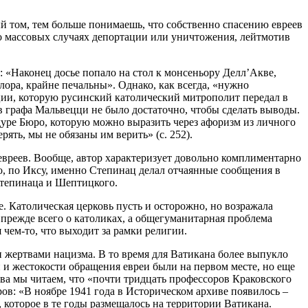
ый том, тем больше понимаешь, что собственно спасению евреев
ь о массовых случаях депортации или уничтожения, лейтмотив
 «Наконец досье попало на стол к монсеньору Делл’Акве,
ора, крайне печальны». Однако, как всегда, «нужно
ции, которую русинский католический митрополит передал в
в графа Мальвецци не было достаточно, чтобы сделать выводы.
дуре Бюро, которую можно выразить через афоризм из личного
рять, мы не обязаны им верить» (с. 252).
евреев. Вообще, автор характеризует довольно комплиментарно
о, по Иксу, именно Степинац делал отчаянные сообщения в
Степинаца и Шептицкого.
е. Католическая церковь пусть и осторожно, но возражала
 прежде всего о католиках, а общегуманитарная проблема
 чем-то, что выходит за рамки религии.
ми жертвами нацизма. В то время для Ватикана более выпукло
и и жестокости обращения евреи были на первом месте, но еще
тва мы читаем, что «почти тридцать профессоров Краковского
ров: «В ноябре 1941 года в Историческом архиве появилось –
которое в те годы размещалось на территории Ватикана.