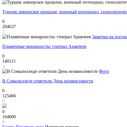
Турция: имперское прошлое, военный потенциал, геополитиче
0
204637
5
Заметки на погон
Пламенные монархисты: генерал Аракчеев
0
140115
3
Фото
В Сомалилэнде отметили День независимости
0
125466
0
0
104000
0
Газета
Печатное дело
Интернет-версия