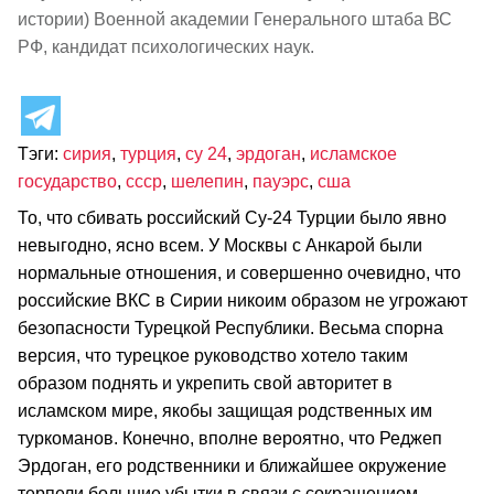
истории) Военной академии Генерального штаба ВС
РФ, кандидат психологических наук.
Тэги:
сирия
,
турция
,
су 24
,
эрдоган
,
исламское
государство
,
ссср
,
шелепин
,
пауэрс
,
сша
То, что сбивать российский Су-24 Турции было явно
невыгодно, ясно всем. У Москвы с Анкарой были
нормальные отношения, и совершенно очевидно, что
российские ВКС в Сирии никоим образом не угрожают
безопасности Турецкой Республики. Весьма спорна
версия, что турецкое руководство хотело таким
образом поднять и укрепить свой авторитет в
исламском мире, якобы защищая родственных им
туркоманов. Конечно, вполне вероятно, что Реджеп
Эрдоган, его родственники и ближайшее окружение
терпели большие убытки в связи с сокращением