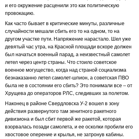
и его окружение расценили это как политическую
провокацию.
Как часто бывает в критические минуты, различные
случайности мешали сбить его то на одном, то на
другом участке пути. Напряжение нарастало. Шел уже
девятый час утра, на Красной площади вскоре должен
был начаться военный парад, а неизвестный самолет
летел через центр страны. Что стоило советское
военное могущество, когда над страной социализма
безнаказанно летел самолет-шпион, а советская ПВО
была не в состоянии его сбить? Это понимали все – от
Хрущева до операторов РЛС, следивших за полетом.
Наконец в районе Свердловска У-2 вошел в зону
действия развернутого там зенитного ракетного
дивизиона и был сбит первой же ракетой, которая
взорвалась позади самолета, и ее осколки пробили его
хвостовое оперение и крылья, не затронув кабины.