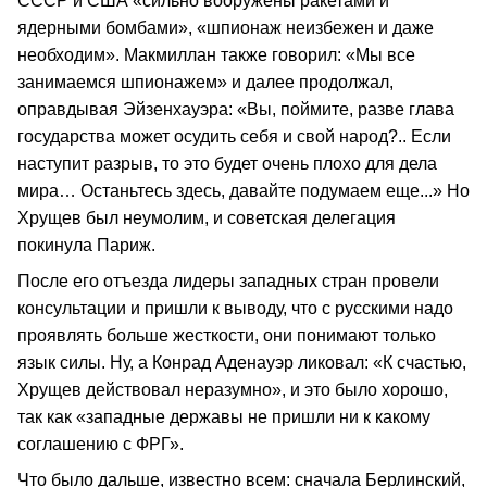
СССР и США «сильно вооружены ракетами и
ядерными бомбами», «шпионаж неизбежен и даже
необходим». Макмиллан также говорил: «Мы все
занимаемся шпионажем» и далее продолжал,
оправдывая Эйзенхауэра: «Вы, поймите, разве глава
государства может осудить себя и свой народ?.. Если
наступит разрыв, то это будет очень плохо для дела
мира… Останьтесь здесь, давайте подумаем еще...» Но
Хрущев был неумолим, и советская делегация
покинула Париж.
После его отъезда лидеры западных стран провели
консультации и пришли к выводу, что с русскими надо
проявлять больше жесткости, они понимают только
язык силы. Ну, а Конрад Аденауэр ликовал: «К счастью,
Хрущев действовал неразумно», и это было хорошо,
так как «западные державы не пришли ни к какому
соглашению с ФРГ».
Что было дальше, известно всем: сначала Берлинский,