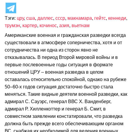
Тэги:
цру
,
сша
,
даллес
,
ссср
,
макнамара
,
гейтс
,
кеннеди
,
трумэн
,
картер
,
кочинос
,
азия
,
вьетнам
Американские военная и гражданская разведки всегда
существовали в атмосфере соперничества, хотя и от
сотрудничества ни одна из сторон явно не
отказывалась. В период Второй мировой войны и в
первые послевоенные годы ситуация в формате
отношений ЦРУ – военная разведка в целом
оставалась относительно спокойной, однако на рубеже
50–60-х годов ситуация достаточно быстро стала
меняться. Такие видные деятели военной разведки, как
адмирал С. Сауэрс, генерал ВВС Х. Ванденберг,
адмирал Р. Хилленкоттер и генерал Б. Смит, в
совместном заявлении констатировали, что разведка
должна быть прежде всего обеспечивающим органом
ВС, снабжая их необходимой для ведения военных