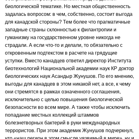
биологической тематике. Но местная общественность
задалась вопросом: в чем, собственно, состоит выгода
для канадской стороны? Тем более что прагматичные
западные страны склонностью к филантропии и
гуманизму на государственном уровне никогда не
страдали. А если что-то и делали, то обязательно с
откровенным подтекстом в расчете на грядущие
уступки. Вместо канадцев ответил директор Института
биотехнологий Национальной академии наук КР доктор
биологических наук Асандыр Жунушов. По его мнению,
выгоды для канадцев в этом никакой нет, а все, к чему
они стремятся в рамках означенного соглашения,
исключительно с целью повышения биологической
безопасности во всем мире. А также чтобы исключить
попадание местных коллекций штаммов
болезнетворных бактерий в руки международных
террористов. При этом академик Жунушов подчеркнул,
что «наш регион в этом смысле уязвимый в мире», ну и