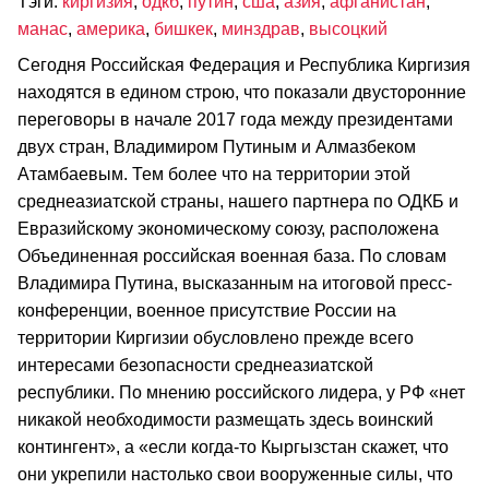
Тэги:
киргизия
,
одкб
,
путин
,
сша
,
азия
,
афганистан
,
манас
,
америка
,
бишкек
,
минздрав
,
высоцкий
Сегодня Российская Федерация и Республика Киргизия
находятся в едином строю, что показали двусторонние
переговоры в начале 2017 года между президентами
двух стран, Владимиром Путиным и Алмазбеком
Атамбаевым. Тем более что на территории этой
среднеазиатской страны, нашего партнера по ОДКБ и
Евразийскому экономическому союзу, расположена
Объединенная российская военная база. По словам
Владимира Путина, высказанным на итоговой пресс-
конференции, военное присутствие России на
территории Киргизии обусловлено прежде всего
интересами безопасности среднеазиатской
республики. По мнению российского лидера, у РФ «нет
никакой необходимости размещать здесь воинский
контингент», а «если когда-то Кыргызстан скажет, что
они укрепили настолько свои вооруженные силы, что