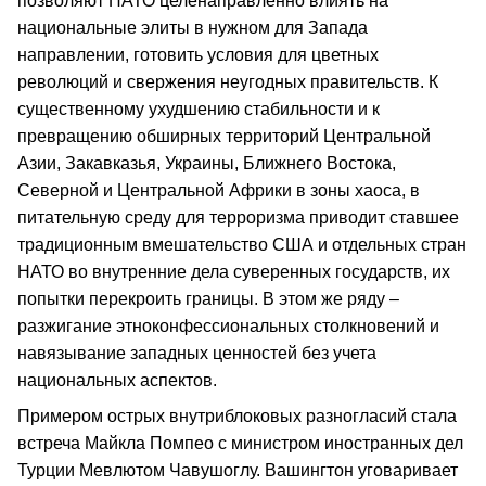
позволяют НАТО целенаправленно влиять на
национальные элиты в нужном для Запада
направлении, готовить условия для цветных
революций и свержения неугодных правительств. К
существенному ухудшению стабильности и к
превращению обширных территорий Центральной
Азии, Закавказья, Украины, Ближнего Востока,
Северной и Центральной Африки в зоны хаоса, в
питательную среду для терроризма приводит ставшее
традиционным вмешательство США и отдельных стран
НАТО во внутренние дела суверенных государств, их
попытки перекроить границы. В этом же ряду –
разжигание этноконфессиональных столкновений и
навязывание западных ценностей без учета
национальных аспектов.
Примером острых внутриблоковых разногласий стала
встреча Майкла Помпео с министром иностранных дел
Турции Мевлютом Чавушоглу. Вашингтон уговаривает