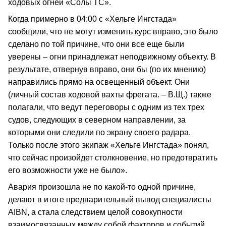
ходовых огней «Солы ТС».
Когда примерно в 04:00 с «Хельге Ингстада»
сообщили, что не могут изменить курс вправо, это было
сделано по той причине, что они все еще были
уверены – огни принадлежат неподвижному объекту. В
результате, отвернув вправо, они бы (по их мнению)
направились прямо на освещенный объект. Они
(личный состав ходовой вахты фрегата. – В.Щ.) также
полагали, что ведут переговоры с одним из тех трех
судов, следующих в северном направлении, за
которыми они следили по экрану своего радара.
Только после этого экипаж «Хельге Ингстада» понял,
что сейчас произойдет столкновение, но предотвратить
его возможности уже не было».
Авария произошла не по какой-то одной причине,
делают в итоге предварительный вывод специалисты
AIBN, а стала следствием целой совокупности
взаимосвязанных между собой факторов и событий.