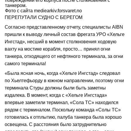
повреждений его корпуса после столкновения с
танкером.
Фото с сайта mediearkiv.forsvaret.no
ПЕРЕПУТАЛИ СУДНО С БЕРЕГОМ
Согласно представленному отчету, специалисты AIBN
пришли к выводу личный состав фрегата УРО «Хельге
Ингстад», несший в момент столкновения ходовую
вахту на мостике корабля, просто… принял огни
танкера, отходящего от нефтяного терминала, за огни
самого терминала!
«Была ясная ночь, когда «Хельге Ингстад» следовал
по Хьелтефьорду в южном направлении, поэтому огни
терминала Стуры должны были быть заметны
издалека. В момент, когда с «Хельге Ингстада»
впервые заметили терминал, «Сола ТС» находился
рядом с терминалом. Поскольку команда «Солы ТС»
готовилась к отплытию, палуба танкера была хорошо
освещена. С расстояния было затруднительно