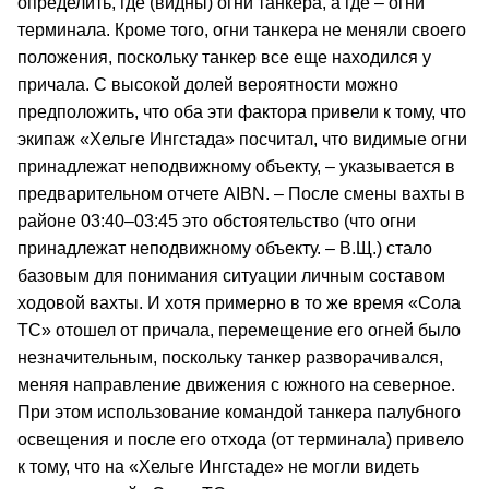
определить, где (видны) огни танкера, а где – огни
терминала. Кроме того, огни танкера не меняли своего
положения, поскольку танкер все еще находился у
причала. С высокой долей вероятности можно
предположить, что оба эти фактора привели к тому, что
экипаж «Хельге Ингстада» посчитал, что видимые огни
принадлежат неподвижному объекту, – указывается в
предварительном отчете AIBN. – После смены вахты в
районе 03:40–03:45 это обстоятельство (что огни
принадлежат неподвижному объекту. – В.Щ.) стало
базовым для понимания ситуации личным составом
ходовой вахты. И хотя примерно в то же время «Сола
ТС» отошел от причала, перемещение его огней было
незначительным, поскольку танкер разворачивался,
меняя направление движения с южного на северное.
При этом использование командой танкера палубного
освещения и после его отхода (от терминала) привело
к тому, что на «Хельге Ингстаде» не могли видеть