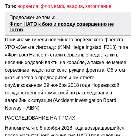
Тэги:
норвегия
,
флот
,
вмф
,
авария
,
затопление
Продолжение темы:
Флот НАТО к бою и походу совершенно не
готов
Причинами гибели новейшего норвежского фрегата
УРО «Хельге Ингстад» (KNM Helge Ingstad, F313) типа
«Фритьоф Нансен» стали серьезные недостатки в
несении ходовой вахты на корабле, а также не менее
серьезные недостатки конструкции фрегата. Об этом
указывается в предварительном отчете,
опубликованном 29 ноября 2018 года Норвежской
государственной комиссией по расследованию
аварийных ситуаций (Accident Investigation Board
Norway – AIBN).
РАССЛЕДОВАНИЕ НА ТРОИХ
Напомним, что 8 ноября 2018 года возвращавшийся
после масштабного учения сил НАТО под кодовым