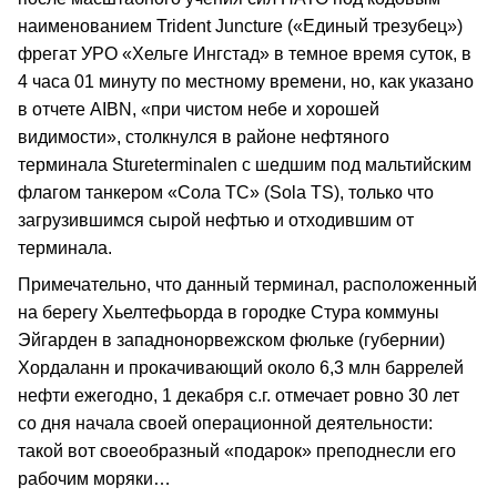
наименованием Trident Juncture («Единый трезубец»)
фрегат УРО «Хельге Ингстад» в темное время суток, в
4 часа 01 минуту по местному времени, но, как указано
в отчете AIBN, «при чистом небе и хорошей
видимости», столкнулся в районе нефтяного
терминала Stureterminalen с шедшим под мальтийским
флагом танкером «Сола ТС» (Sola TS), только что
загрузившимся сырой нефтью и отходившим от
терминала.
Примечательно, что данный терминал, расположенный
на берегу Хьелтефьорда в городке Стура коммуны
Эйгарден в западнонорвежском фюльке (губернии)
Хордаланн и прокачивающий около 6,3 млн баррелей
нефти ежегодно, 1 декабря с.г. отмечает ровно 30 лет
со дня начала своей операционной деятельности:
такой вот своеобразный «подарок» преподнесли его
рабочим моряки…